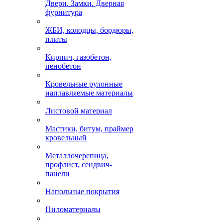
Двери. Замки. Дверная
фурнитура
ЖБИ, колодцы, бордюры,
плиты
Кирпич, газобетон,
пенобетон
Кровельные рулонные
наплавляемые материалы
Листовой материал
Мастики, битум, праймер
кровельный
Металлочерепица,
профлист, сендвич-
панели
Напольные покрытия
Пиломатериалы