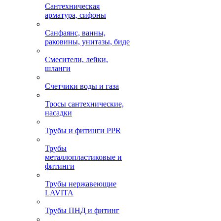
Сантехническая
арматура, сифоны
Санфаянс, ванны,
раковины, унитазы, биде
Смесители, лейки,
шланги
Счетчики воды и газа
Тросы сантехнические,
насадки
Трубы и фитинги PPR
Трубы
металлопластиковые и
фитинги
Трубы нержавеющие
LAVITA
Трубы ПНД и фитинг