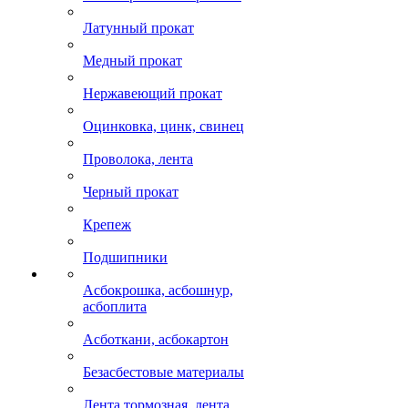
Латунный прокат
Медный прокат
Нержавеющий прокат
Оцинковка, цинк, свинец
Проволока, лента
Черный прокат
Крепеж
Подшипники
Асбокрошка, асбошнур,
асбоплита
Асботкани, асбокартон
Безасбестовые материалы
Лента тормозная, лента