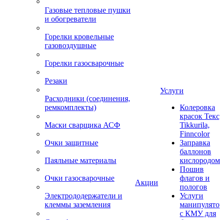
Газовые тепловые пушки
и обогреватели
Горелки кровельные
газовоздушные
Горелки газосварочные
Резаки
Услуги
Расходники (соединения,
ремкомплекты)
Колеровка
красок Текс
Маски сварщика АСФ
Tikkurila,
Finncolor
Очки защитные
Заправка
баллонов
Паяльные материалы
кислородом
Пошив
Очки газосварочные
флагов и
Акции
пологов
Электрододержатели и
Услуги
клеммы заземления
манипулято
с КМУ для