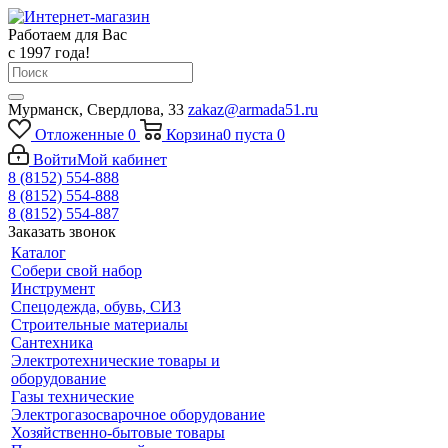
Работаем для Вас
с 1997 года!
Мурманск, Свердлова, 33
zakaz@armada51.ru
Отложенные
0
Корзина
0
пуста
0
Войти
Мой кабинет
8 (8152) 554-888
8 (8152) 554-888
8 (8152) 554-887
Заказать звонок
Каталог
Собери свой набор
Инструмент
Спецодежда, обувь, СИЗ
Строительные материалы
Сантехника
Электротехнические товары и
оборудование
Газы технические
Электрогазосварочное оборудование
Хозяйственно-бытовые товары