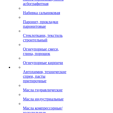
асбографитная
Набивка сальниковая
Паронит, прокладки
паронитовые
Стеклоткани, текстиль
строительный
Огнеупорные смеси,
глина, порошок
Огнеупорные кирпичи
Автохимия, технические
спреи, пасты
притирочные
Масла гидравлические
Масла индустриальные
Масла компрессорные/
холодильные