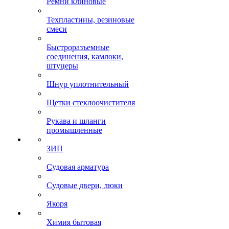
Ремни клиновые
Техпластины, резиновые
смеси
Быстроразъемные
соединения, камлоки,
штуцеры
Шнур уплотнительный
Щетки стеклоочистителя
Рукава и шланги
промышленные
ЗИП
Судовая арматура
Судовые двери, люки
Якоря
Химия бытовая