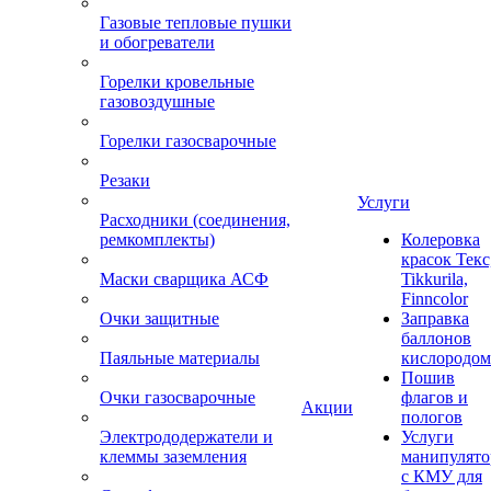
Газовые тепловые пушки
и обогреватели
Горелки кровельные
газовоздушные
Горелки газосварочные
Резаки
Услуги
Расходники (соединения,
ремкомплекты)
Колеровка
красок Текс
Маски сварщика АСФ
Tikkurila,
Finncolor
Очки защитные
Заправка
баллонов
Паяльные материалы
кислородом
Пошив
Очки газосварочные
флагов и
Акции
пологов
Электрододержатели и
Услуги
клеммы заземления
манипулято
с КМУ для