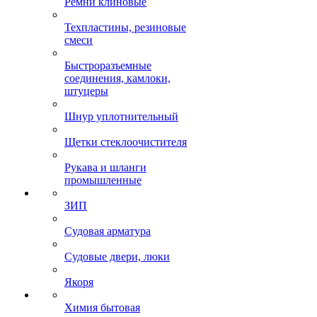
Ремни клиновые
Техпластины, резиновые
смеси
Быстроразъемные
соединения, камлоки,
штуцеры
Шнур уплотнительный
Щетки стеклоочистителя
Рукава и шланги
промышленные
ЗИП
Судовая арматура
Судовые двери, люки
Якоря
Химия бытовая