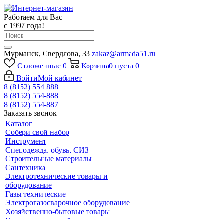
Работаем для Вас
с 1997 года!
Мурманск, Свердлова, 33
zakaz@armada51.ru
Отложенные
0
Корзина
0
пуста
0
Войти
Мой кабинет
8 (8152) 554-888
8 (8152) 554-888
8 (8152) 554-887
Заказать звонок
Каталог
Собери свой набор
Инструмент
Спецодежда, обувь, СИЗ
Строительные материалы
Сантехника
Электротехнические товары и
оборудование
Газы технические
Электрогазосварочное оборудование
Хозяйственно-бытовые товары