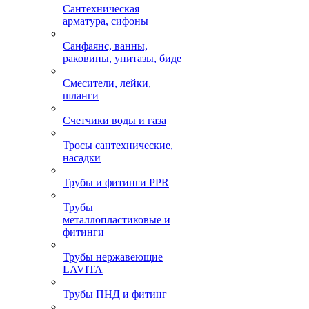
Сантехническая
арматура, сифоны
Санфаянс, ванны,
раковины, унитазы, биде
Смесители, лейки,
шланги
Счетчики воды и газа
Тросы сантехнические,
насадки
Трубы и фитинги PPR
Трубы
металлопластиковые и
фитинги
Трубы нержавеющие
LAVITA
Трубы ПНД и фитинг