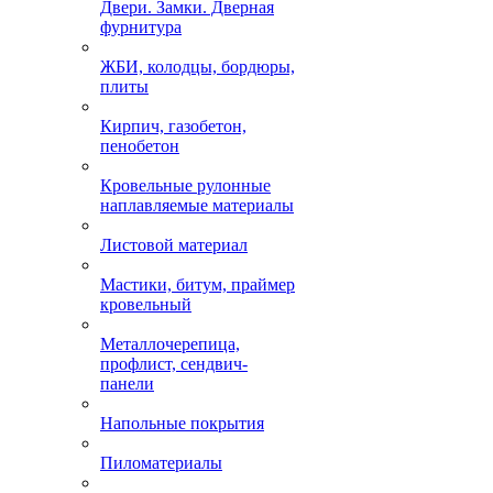
Двери. Замки. Дверная
фурнитура
ЖБИ, колодцы, бордюры,
плиты
Кирпич, газобетон,
пенобетон
Кровельные рулонные
наплавляемые материалы
Листовой материал
Мастики, битум, праймер
кровельный
Металлочерепица,
профлист, сендвич-
панели
Напольные покрытия
Пиломатериалы