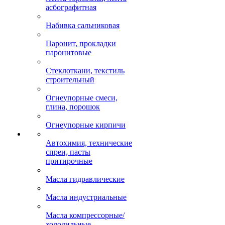
асбографитная
Набивка сальниковая
Паронит, прокладки
паронитовые
Стеклоткани, текстиль
строительный
Огнеупорные смеси,
глина, порошок
Огнеупорные кирпичи
Автохимия, технические
спреи, пасты
притирочные
Масла гидравлические
Масла индустриальные
Масла компрессорные/
холодильные