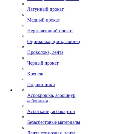
Латунный прокат
Медный прокат
Нержавеющий прокат
Оцинковка, цинк, свинец
Проволока, лента
Черный прокат
Крепеж
Подшипники
Асбокрошка, асбошнур,
асбоплита
Асботкани, асбокартон
Безасбестовые материалы
Лента тормозная, лента