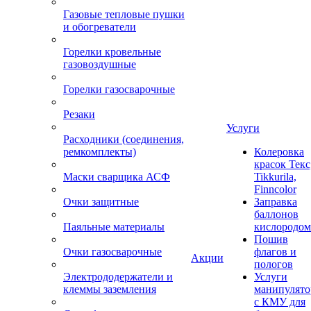
Газовые тепловые пушки
и обогреватели
Горелки кровельные
газовоздушные
Горелки газосварочные
Резаки
Услуги
Расходники (соединения,
ремкомплекты)
Колеровка
красок Текс
Маски сварщика АСФ
Tikkurila,
Finncolor
Очки защитные
Заправка
баллонов
Паяльные материалы
кислородом
Пошив
Очки газосварочные
флагов и
Акции
пологов
Электрододержатели и
Услуги
клеммы заземления
манипулято
с КМУ для