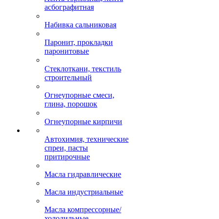
асбографитная
Набивка сальниковая
Паронит, прокладки
паронитовые
Стеклоткани, текстиль
строительный
Огнеупорные смеси,
глина, порошок
Огнеупорные кирпичи
Автохимия, технические
спреи, пасты
притирочные
Масла гидравлические
Масла индустриальные
Масла компрессорные/
холодильные