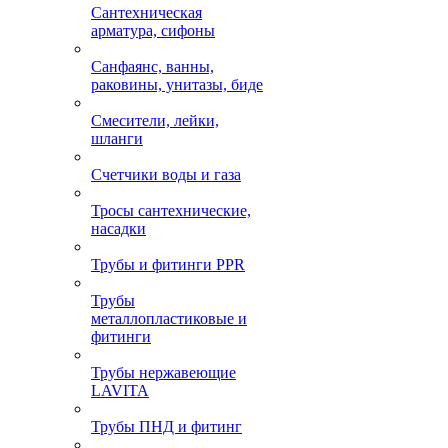
Сантехническая
арматура, сифоны
Санфаянс, ванны,
раковины, унитазы, биде
Смесители, лейки,
шланги
Счетчики воды и газа
Тросы сантехнические,
насадки
Трубы и фитинги PPR
Трубы
металлопластиковые и
фитинги
Трубы нержавеющие
LAVITA
Трубы ПНД и фитинг