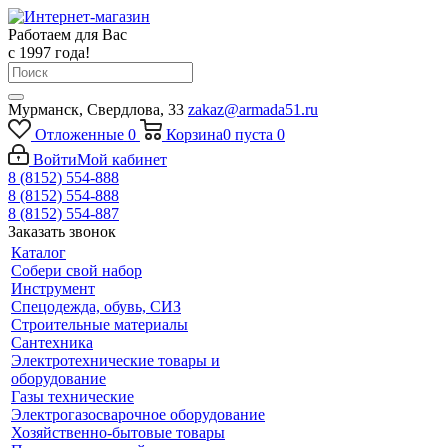
Работаем для Вас
с 1997 года!
Мурманск, Свердлова, 33
zakaz@armada51.ru
Отложенные
0
Корзина
0
пуста
0
Войти
Мой кабинет
8 (8152) 554-888
8 (8152) 554-888
8 (8152) 554-887
Заказать звонок
Каталог
Собери свой набор
Инструмент
Спецодежда, обувь, СИЗ
Строительные материалы
Сантехника
Электротехнические товары и
оборудование
Газы технические
Электрогазосварочное оборудование
Хозяйственно-бытовые товары