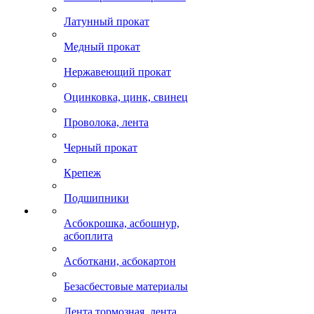
Латунный прокат
Медный прокат
Нержавеющий прокат
Оцинковка, цинк, свинец
Проволока, лента
Черный прокат
Крепеж
Подшипники
Асбокрошка, асбошнур,
асбоплита
Асботкани, асбокартон
Безасбестовые материалы
Лента тормозная, лента