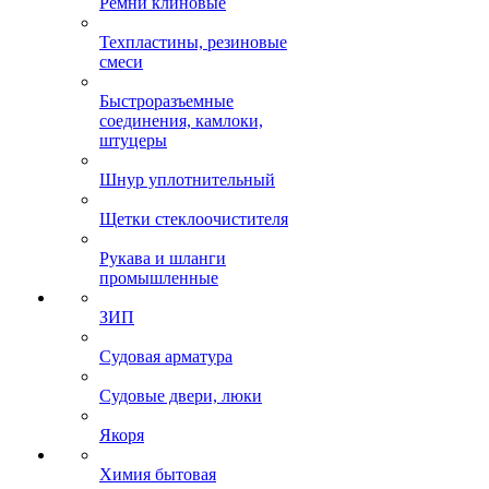
Ремни клиновые
Техпластины, резиновые
смеси
Быстроразъемные
соединения, камлоки,
штуцеры
Шнур уплотнительный
Щетки стеклоочистителя
Рукава и шланги
промышленные
ЗИП
Судовая арматура
Судовые двери, люки
Якоря
Химия бытовая