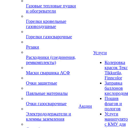
Газовые тепловые пушки
и обогреватели
Горелки кровельные
газовоздушные
Горелки газосварочные
Резаки
Услуги
Расходники (соединения,
ремкомплекты)
Колеровка
красок Текс
Маски сварщика АСФ
Tikkurila,
Finncolor
Очки защитные
Заправка
баллонов
Паяльные материалы
кислородом
Пошив
Очки газосварочные
флагов и
Акции
пологов
Электрододержатели и
Услуги
клеммы заземления
манипулято
с КМУ для