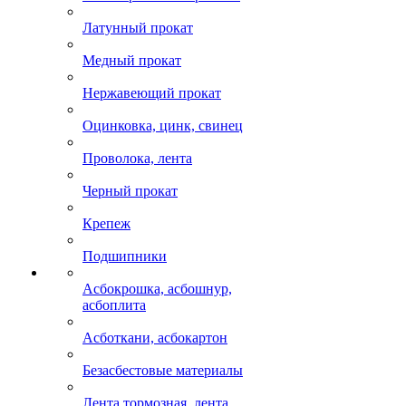
Латунный прокат
Медный прокат
Нержавеющий прокат
Оцинковка, цинк, свинец
Проволока, лента
Черный прокат
Крепеж
Подшипники
Асбокрошка, асбошнур,
асбоплита
Асботкани, асбокартон
Безасбестовые материалы
Лента тормозная, лента