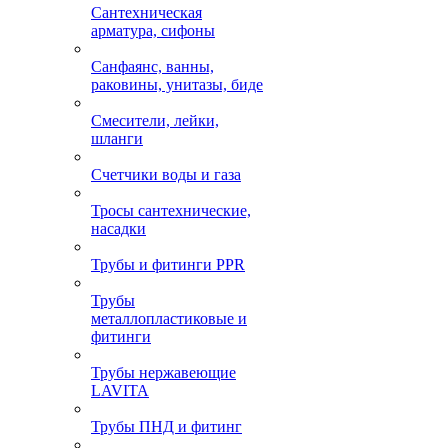
Сантехническая
арматура, сифоны
Санфаянс, ванны,
раковины, унитазы, биде
Смесители, лейки,
шланги
Счетчики воды и газа
Тросы сантехнические,
насадки
Трубы и фитинги PPR
Трубы
металлопластиковые и
фитинги
Трубы нержавеющие
LAVITA
Трубы ПНД и фитинг