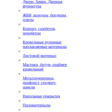
Двери. Замки. Дверная
фурнитура
ЖБИ, колодцы, бордюры,
плиты
Кирпич, газобетон,
пенобетон
Кровельные рулонные
наплавляемые материалы
Листовой материал
Мастики, битум, праймер
кровельный
Металлочерепица,
профлист, сендвич-
панели
Напольные покрытия
Пиломатериалы