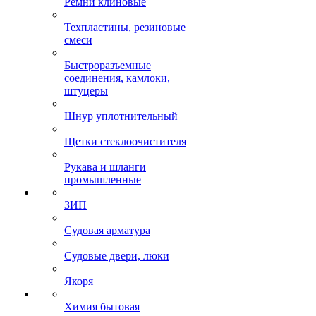
Ремни клиновые
Техпластины, резиновые
смеси
Быстроразъемные
соединения, камлоки,
штуцеры
Шнур уплотнительный
Щетки стеклоочистителя
Рукава и шланги
промышленные
ЗИП
Судовая арматура
Судовые двери, люки
Якоря
Химия бытовая