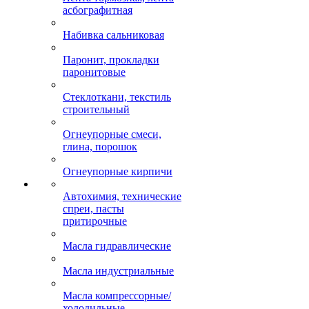
асбографитная
Набивка сальниковая
Паронит, прокладки
паронитовые
Стеклоткани, текстиль
строительный
Огнеупорные смеси,
глина, порошок
Огнеупорные кирпичи
Автохимия, технические
спреи, пасты
притирочные
Масла гидравлические
Масла индустриальные
Масла компрессорные/
холодильные