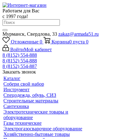
Работаем для Вас
с 1997 года!
Мурманск, Свердлова, 33
zakaz@armada51.ru
Отложенные
0
Корзина
0
пуста
0
Войти
Мой кабинет
8 (8152) 554-888
8 (8152) 554-888
8 (8152) 554-887
Заказать звонок
Каталог
Собери свой набор
Инструмент
Спецодежда, обувь, СИЗ
Строительные материалы
Сантехника
Электротехнические товары и
оборудование
Газы технические
Электрогазосварочное оборудование
Хозяйственно-бытовые товары