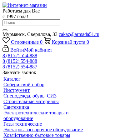
Работаем для Вас
с 1997 года!
Мурманск, Свердлова, 33
zakaz@armada51.ru
Отложенные
0
Корзина
0
пуста
0
Войти
Мой кабинет
8 (8152) 554-888
8 (8152) 554-888
8 (8152) 554-887
Заказать звонок
Каталог
Собери свой набор
Инструмент
Спецодежда, обувь, СИЗ
Строительные материалы
Сантехника
Электротехнические товары и
оборудование
Газы технические
Электрогазосварочное оборудование
Хозяйственно-бытовые товары