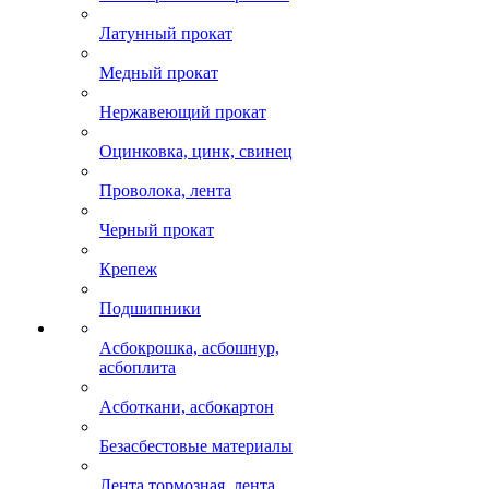
Латунный прокат
Медный прокат
Нержавеющий прокат
Оцинковка, цинк, свинец
Проволока, лента
Черный прокат
Крепеж
Подшипники
Асбокрошка, асбошнур,
асбоплита
Асботкани, асбокартон
Безасбестовые материалы
Лента тормозная, лента