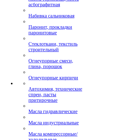
асбографитная
Набивка сальниковая
Паронит, прокладки
паронитовые
Стеклоткани, текстиль
строительный
Огнеупорные смеси,
глина, порошок
Огнеупорные кирпичи
Автохимия, технические
спреи, пасты
притирочные
Масла гидравлические
Масла индустриальные
Масла компрессорные/
холодильные