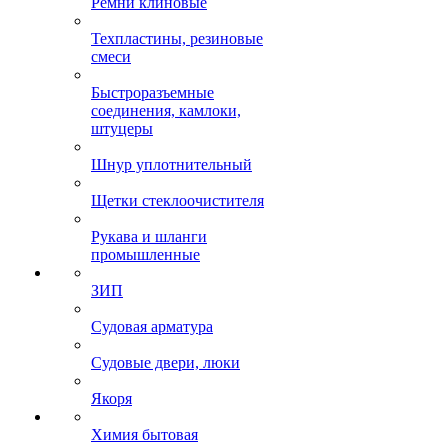
Ремни клиновые
Техпластины, резиновые
смеси
Быстроразъемные
соединения, камлоки,
штуцеры
Шнур уплотнительный
Щетки стеклоочистителя
Рукава и шланги
промышленные
ЗИП
Судовая арматура
Судовые двери, люки
Якоря
Химия бытовая