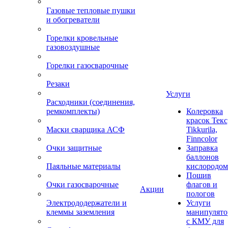
Газовые тепловые пушки
и обогреватели
Горелки кровельные
газовоздушные
Горелки газосварочные
Резаки
Услуги
Расходники (соединения,
ремкомплекты)
Колеровка
красок Текс
Маски сварщика АСФ
Tikkurila,
Finncolor
Очки защитные
Заправка
баллонов
Паяльные материалы
кислородом
Пошив
Очки газосварочные
флагов и
Акции
пологов
Электрододержатели и
Услуги
клеммы заземления
манипулято
с КМУ для