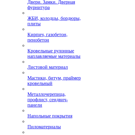
Двери. Замки. Дверная
фурнитура
ЖБИ, колодцы, бордюры,
плиты
Кирпич, газобетон,
пенобетон
Кровельные рулонные
наплавляемые материалы
Листовой материал
Мастики, битум, праймер
кровельный
Металлочерепица,
профлист, сендвич-
панели
Напольные покрытия
Пиломатериалы