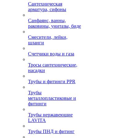
Сантехническая
арматура, сифоны
Санфаянс, ванны,
раковины, унитазы, биде
Смесители, лейки,
шланги
Счетчики воды и газа
Тросы сантехнические,
насадки
Трубы и фитинги PPR
Трубы
металлопластиковые и
фитинги
Трубы нержавеющие
LAVITA
Трубы ПНД и фитинг