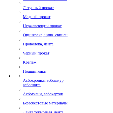
Латунный прокат
Медный прокат
Нержавеющий прокат
Оцинковка, цинк, свинец
Проволока, лента
Черный прокат
Крепеж
Подшипники
Асбокрошка, асбошнур,
асбоплита
Асботкани, асбокартон
Безасбестовые материалы
Лента тормозная, лента