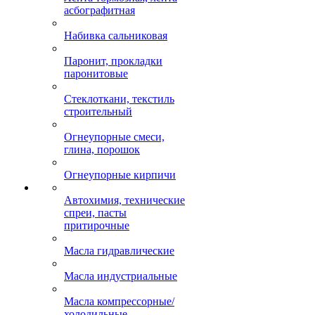
асбографитная
Набивка сальниковая
Паронит, прокладки
паронитовые
Стеклоткани, текстиль
строительный
Огнеупорные смеси,
глина, порошок
Огнеупорные кирпичи
Автохимия, технические
спреи, пасты
притирочные
Масла гидравлические
Масла индустриальные
Масла компрессорные/
холодильные