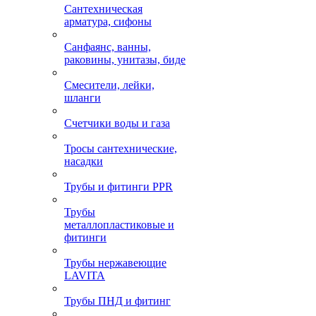
Сантехническая
арматура, сифоны
Санфаянс, ванны,
раковины, унитазы, биде
Смесители, лейки,
шланги
Счетчики воды и газа
Тросы сантехнические,
насадки
Трубы и фитинги PPR
Трубы
металлопластиковые и
фитинги
Трубы нержавеющие
LAVITA
Трубы ПНД и фитинг