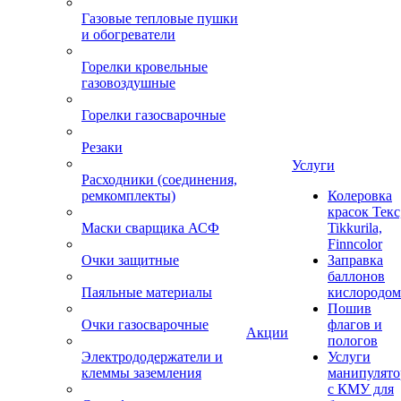
Газовые тепловые пушки
и обогреватели
Горелки кровельные
газовоздушные
Горелки газосварочные
Резаки
Услуги
Расходники (соединения,
ремкомплекты)
Колеровка
красок Текс
Маски сварщика АСФ
Tikkurila,
Finncolor
Очки защитные
Заправка
баллонов
Паяльные материалы
кислородом
Пошив
Очки газосварочные
флагов и
Акции
пологов
Электрододержатели и
Услуги
клеммы заземления
манипулято
с КМУ для