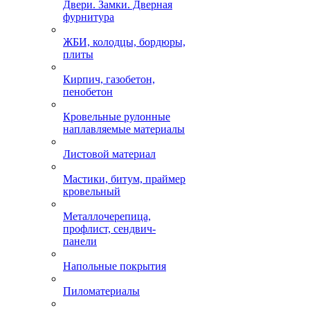
Двери. Замки. Дверная
фурнитура
ЖБИ, колодцы, бордюры,
плиты
Кирпич, газобетон,
пенобетон
Кровельные рулонные
наплавляемые материалы
Листовой материал
Мастики, битум, праймер
кровельный
Металлочерепица,
профлист, сендвич-
панели
Напольные покрытия
Пиломатериалы