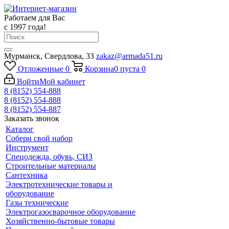
Работаем для Вас
с 1997 года!
Мурманск, Свердлова, 33
zakaz@armada51.ru
Отложенные
0
Корзина
0
пуста
0
Войти
Мой кабинет
8 (8152) 554-888
8 (8152) 554-888
8 (8152) 554-887
Заказать звонок
Каталог
Собери свой набор
Инструмент
Спецодежда, обувь, СИЗ
Строительные материалы
Сантехника
Электротехнические товары и
оборудование
Газы технические
Электрогазосварочное оборудование
Хозяйственно-бытовые товары