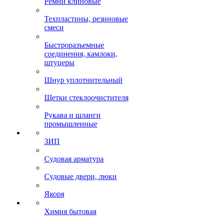
Ремни клиновые
Техпластины, резиновые
смеси
Быстроразъемные
соединения, камлоки,
штуцеры
Шнур уплотнительный
Щетки стеклоочистителя
Рукава и шланги
промышленные
ЗИП
Судовая арматура
Судовые двери, люки
Якоря
Химия бытовая