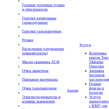
Газовые тепловые пушки
и обогреватели
Горелки кровельные
газовоздушные
Горелки газосварочные
Резаки
Услуги
Расходники (соединения,
ремкомплекты)
Колеровка
красок Текс
Маски сварщика АСФ
Tikkurila,
Finncolor
Очки защитные
Заправка
баллонов
Паяльные материалы
кислородом
Пошив
Очки газосварочные
флагов и
Акции
пологов
Электрододержатели и
Услуги
клеммы заземления
манипулято
с КМУ для