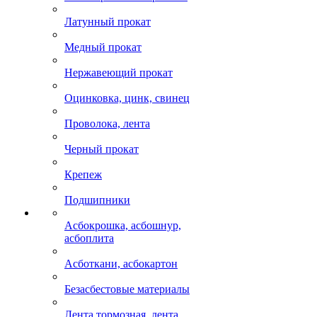
Латунный прокат
Медный прокат
Нержавеющий прокат
Оцинковка, цинк, свинец
Проволока, лента
Черный прокат
Крепеж
Подшипники
Асбокрошка, асбошнур,
асбоплита
Асботкани, асбокартон
Безасбестовые материалы
Лента тормозная, лента