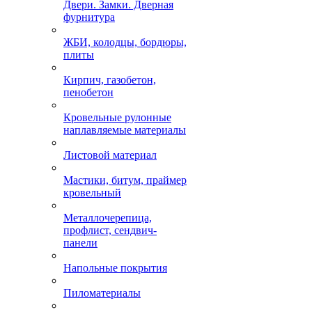
Двери. Замки. Дверная
фурнитура
ЖБИ, колодцы, бордюры,
плиты
Кирпич, газобетон,
пенобетон
Кровельные рулонные
наплавляемые материалы
Листовой материал
Мастики, битум, праймер
кровельный
Металлочерепица,
профлист, сендвич-
панели
Напольные покрытия
Пиломатериалы