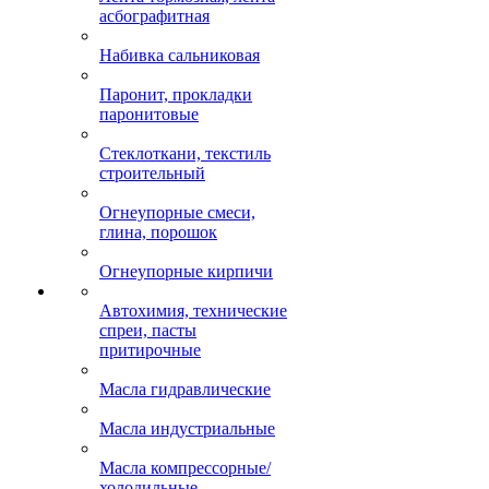
асбографитная
Набивка сальниковая
Паронит, прокладки
паронитовые
Стеклоткани, текстиль
строительный
Огнеупорные смеси,
глина, порошок
Огнеупорные кирпичи
Автохимия, технические
спреи, пасты
притирочные
Масла гидравлические
Масла индустриальные
Масла компрессорные/
холодильные