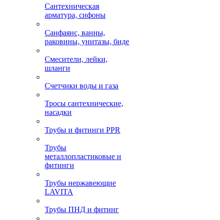
Сантехническая
арматура, сифоны
Санфаянс, ванны,
раковины, унитазы, биде
Смесители, лейки,
шланги
Счетчики воды и газа
Тросы сантехнические,
насадки
Трубы и фитинги PPR
Трубы
металлопластиковые и
фитинги
Трубы нержавеющие
LAVITA
Трубы ПНД и фитинг