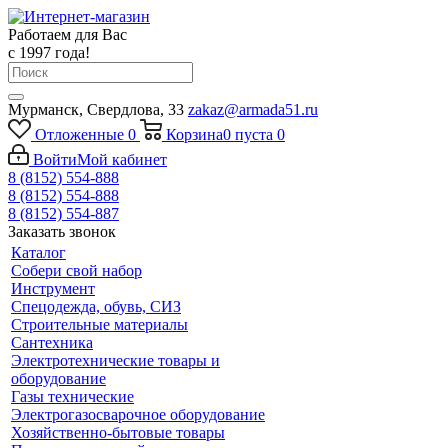
Работаем для Вас
с 1997 года!
Мурманск, Свердлова, 33
zakaz@armada51.ru
Отложенные
0
Корзина
0
пуста
0
Войти
Мой кабинет
8 (8152) 554-888
8 (8152) 554-888
8 (8152) 554-887
Заказать звонок
Каталог
Собери свой набор
Инструмент
Спецодежда, обувь, СИЗ
Строительные материалы
Сантехника
Электротехнические товары и
оборудование
Газы технические
Электрогазосварочное оборудование
Хозяйственно-бытовые товары