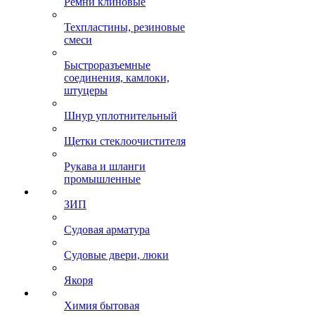
Ремни клиновые
Техпластины, резиновые
смеси
Быстроразъемные
соединения, камлоки,
штуцеры
Шнур уплотнительный
Щетки стеклоочистителя
Рукава и шланги
промышленные
ЗИП
Судовая арматура
Судовые двери, люки
Якоря
Химия бытовая