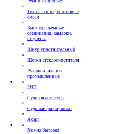
Ремни клиновые
Техпластины, резиновые
смеси
Быстроразъемные
соединения, камлоки,
штуцеры
Шнур уплотнительный
Щетки стеклоочистителя
Рукава и шланги
промышленные
ЗИП
Судовая арматура
Судовые двери, люки
Якоря
Химия бытовая