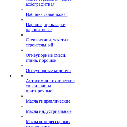
асбографитная
Набивка сальниковая
Паронит, прокладки
паронитовые
Стеклоткани, текстиль
строительный
Огнеупорные смеси,
глина, порошок
Огнеупорные кирпичи
Автохимия, технические
спреи, пасты
притирочные
Масла гидравлические
Масла индустриальные
Масла компрессорные/
холодильные