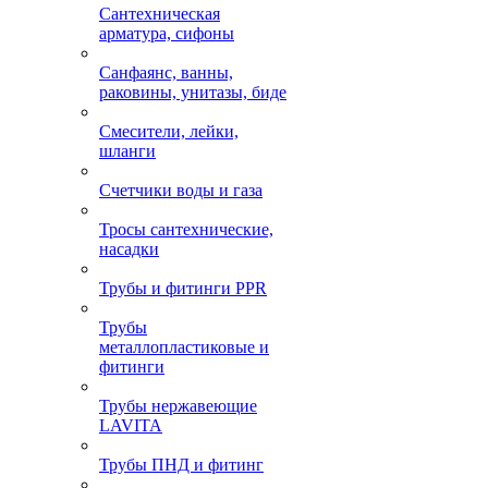
Сантехническая
арматура, сифоны
Санфаянс, ванны,
раковины, унитазы, биде
Смесители, лейки,
шланги
Счетчики воды и газа
Тросы сантехнические,
насадки
Трубы и фитинги PPR
Трубы
металлопластиковые и
фитинги
Трубы нержавеющие
LAVITA
Трубы ПНД и фитинг