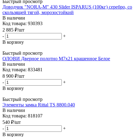
Быстрый просмотр
Доводчик "NORA-М" 430 Slider ISPARUS (100кг) серебро, со
скользящей тягой, морозостойкий
В наличии
Код товара: 930393
2 885
₽
/шт
-
+
В корзину
Быстрый просмотр
ОЛОВИ Дверное полотно М7х21 крашенное Белое
В наличии
Код товара: 833481
8 900
₽
/шт
-
+
В корзину
Быстрый просмотр
Элементы замка Rittal TS 8800.040
В наличии
Код товара: 818107
540
₽
/шт
-
+
В корзину