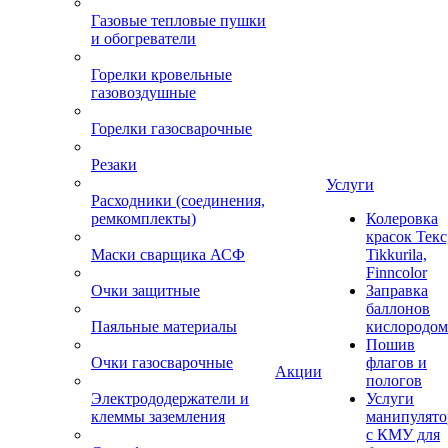
Газовые тепловые пушки
и обогреватели
Горелки кровельные
газовоздушные
Горелки газосварочные
Резаки
Услуги
Расходники (соединения,
ремкомплекты)
Колеровка
красок Текс
Маски сварщика АСФ
Tikkurila,
Finncolor
Очки защитные
Заправка
баллонов
Паяльные материалы
кислородом
Пошив
Очки газосварочные
флагов и
Акции
пологов
Электрододержатели и
Услуги
клеммы заземления
манипулято
с КМУ для