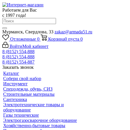
Работаем для Вас
с 1997 года!
Мурманск, Свердлова, 33
zakaz@armada51.ru
Отложенные
0
Корзина
0
пуста
0
Войти
Мой кабинет
8 (8152) 554-888
8 (8152) 554-888
8 (8152) 554-887
Заказать звонок
Каталог
Собери свой набор
Инструмент
Спецодежда, обувь, СИЗ
Строительные материалы
Сантехника
Электротехнические товары и
оборудование
Газы технические
Электрогазосварочное оборудование
Хозяйственно-бытовые товары