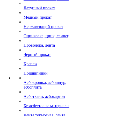
Латунный прокат
Медный прокат
Нержавеющий прокат
Оцинковка, цинк, свинец
Проволока, лента
Черный прокат
Крепеж
Подшипники
Асбокрошка, асбошнур,
асбоплита
Асботкани, асбокартон
Безасбестовые материалы
Лента тормозная, лента