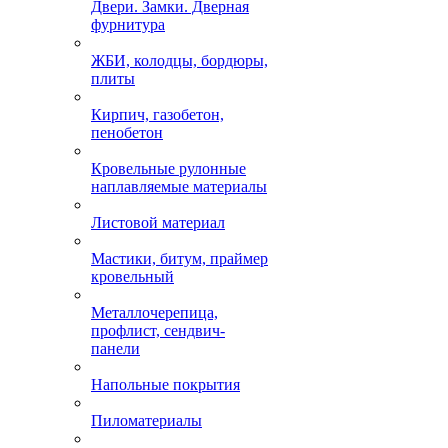
Двери. Замки. Дверная
фурнитура
ЖБИ, колодцы, бордюры,
плиты
Кирпич, газобетон,
пенобетон
Кровельные рулонные
наплавляемые материалы
Листовой материал
Мастики, битум, праймер
кровельный
Металлочерепица,
профлист, сендвич-
панели
Напольные покрытия
Пиломатериалы