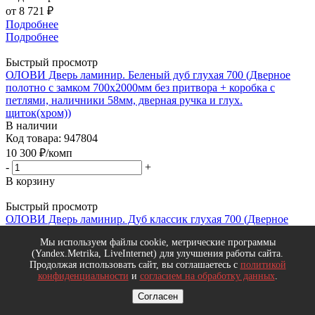
от
8 721 ₽
Подробнее
Подробнее
Быстрый просмотр
ОЛОВИ Дверь ламинир. Беленый дуб глухая 700 (Дверное
полотно с замком 700х2000мм без притвора + коробка с
петлями, наличники 58мм, дверная ручка и глух.
щиток(хром))
В наличии
Код товара: 947804
10 300
₽
/комп
-
+
В корзину
Быстрый просмотр
ОЛОВИ Дверь ламинир. Дуб классик глухая 700 (Дверное
полотно с замком 700х2000мм без притвора + коробка с
Мы используем файлы cookie, метрические программы
петлями, наличники 58мм, дверная ручка и глух.
(Yandex.Metrika, LiveInternet) для улучшения работы сайта.
щиток(хром))
Продолжая использовать сайт, вы соглашаетесь с
политикой
В наличии
конфиденциальности
и
согласием на обработку данных
.
Код товара: 947803
10 300
₽
/комп
Согласен
-
+