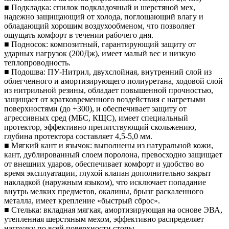
■ Подкладка: спилок подкладочный и шерстяной мех,
надежно защищающий от холода, поглощающий влагу и
обладающий хорошим воздухообменом, что позволяет
ощущать комфорт в течении рабочего дня.
■ Подносок: композитный, гарантирующий защиту от
ударных нагрузок (200Дж), имеет малый вес и низкую
теплопроводность.
■ Подошва: ПУ-Нитрил, двухслойная, внутренний слой из
облегченного и амортизирующего полиуретана, ходовой слой
из нитрильной резины, обладает повышенной прочностью,
защищает от кратковременного воздействия с нагретыми
поверхностями (до +300), и обеспечивает защиту от
агрессивных сред (МБС, КЩС), имеет специальный
протектор, эффективно препятствующий скольжению,
глубина протектора составляет 4,5-5,0 мм.
■ Мягкий кант и язычок: выполнены из натуральной кожи,
кант, дублированный слоем поролона, превосходно защищает
от внешних ударов, обеспечивает комфорт и удобство во
время эксплуатации, глухой клапан дополнительно закрыт
накладкой (наружным языком), что исключает попадание
внутрь мелких предметов, окалины, брызг раскаленного
металла, имеет крепление «быстрый сброс».
■ Стелька: вкладная мягкая, амортизирующая на основе ЭВА,
утепленная шерстяным мехом, эффективно распределяет
нагрузку по всей поверхности стопы.