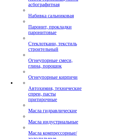
асбографитная
Набивка сальниковая
Паронит, прокладки
паронитовые
Стеклоткани, текстиль
строительный
Огнеупорные смеси,
глина, порошок
Огнеупорные кирпичи
Автохимия, технические
спреи, пасты
притирочные
Масла гидравлические
Масла индустриальные
Масла компрессорные/
холодильные