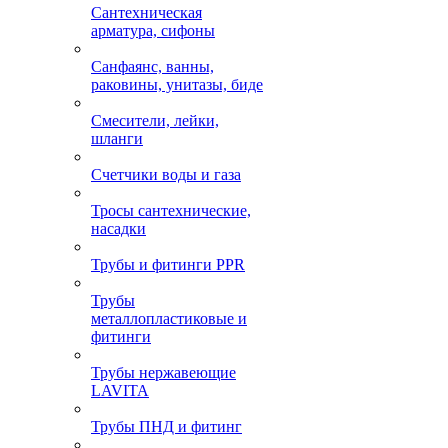
Сантехническая
арматура, сифоны
Санфаянс, ванны,
раковины, унитазы, биде
Смесители, лейки,
шланги
Счетчики воды и газа
Тросы сантехнические,
насадки
Трубы и фитинги PPR
Трубы
металлопластиковые и
фитинги
Трубы нержавеющие
LAVITA
Трубы ПНД и фитинг