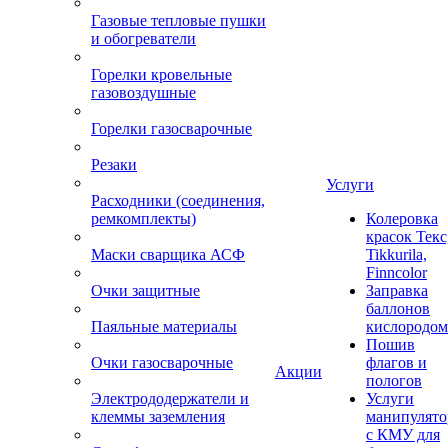
Газовые тепловые пушки
и обогреватели
Горелки кровельные
газовоздушные
Горелки газосварочные
Резаки
Услуги
Расходники (соединения,
ремкомплекты)
Колеровка
красок Текс
Маски сварщика АСФ
Tikkurila,
Finncolor
Очки защитные
Заправка
баллонов
Паяльные материалы
кислородом
Пошив
Очки газосварочные
флагов и
Акции
пологов
Электрододержатели и
Услуги
клеммы заземления
манипулято
с КМУ для