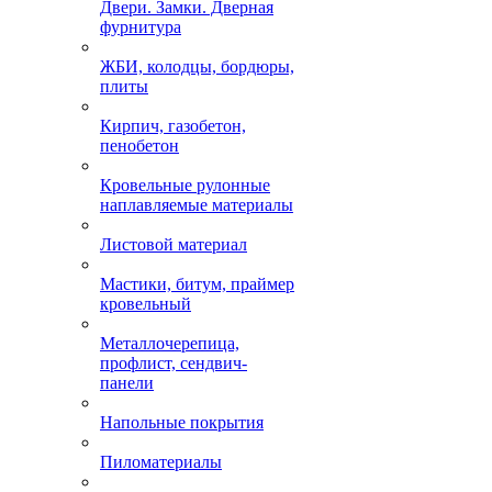
Двери. Замки. Дверная
фурнитура
ЖБИ, колодцы, бордюры,
плиты
Кирпич, газобетон,
пенобетон
Кровельные рулонные
наплавляемые материалы
Листовой материал
Мастики, битум, праймер
кровельный
Металлочерепица,
профлист, сендвич-
панели
Напольные покрытия
Пиломатериалы