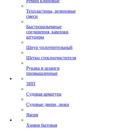
Ремни клиновые
Техпластины, резиновые
смеси
Быстроразъемные
соединения, камлоки,
штуцеры
Шнур уплотнительный
Щетки стеклоочистителя
Рукава и шланги
промышленные
ЗИП
Судовая арматура
Судовые двери, люки
Якоря
Химия бытовая