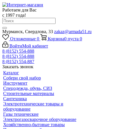
Работаем для Вас
с 1997 года!
Мурманск, Свердлова, 33
zakaz@armada51.ru
Отложенные
0
Корзина
0
пуста
0
Войти
Мой кабинет
8 (8152) 554-888
8 (8152) 554-888
8 (8152) 554-887
Заказать звонок
Каталог
Собери свой набор
Инструмент
Спецодежда, обувь, СИЗ
Строительные материалы
Сантехника
Электротехнические товары и
оборудование
Газы технические
Электрогазосварочное оборудование
Хозяйственно-бытовые товары