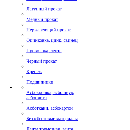
Латунный прокат
Медный прокат
Нержавеющий прокат
Оцинковка, цинк, свинец
Проволока, лента
Черный прокат
Крепеж
Подшипники
Асбокрошка, асбошнур,
асбоплита
Асботкани, асбокартон
Безасбестовые материалы
Лента тормозная, лента