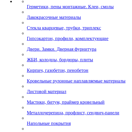
Герметики, пены монтажные. Клеи, смолы
Лакокрасочные материалы
Стекла кварцевые, трубки, триплекс
Гипсокартон, профили, комплектующие
Двери. Замки. Дверная фурнитура
ЖБИ, колодцы, бордюры, плиты
Кирпич, газобетон, пенобетон
Кровельные рулонные наплавляемые материалы
Листовой материал
Мастики, битум, праймер кровельный
Металлочерепица, профлист, сендвич-панели
Напольные покрытия