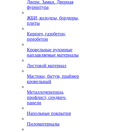
Двери. Замки. Дверная
фурнитура
ЖБИ, колодцы, бордюры,
плиты
Кирпич, газобетон,
пенобетон
Кровельные рулонные
наплавляемые материалы
Листовой материал
Мастики, битум, праймер
кровельный
Металлочерепица,
профлист, сендвич-
панели
Напольные покрытия
Пиломатериалы