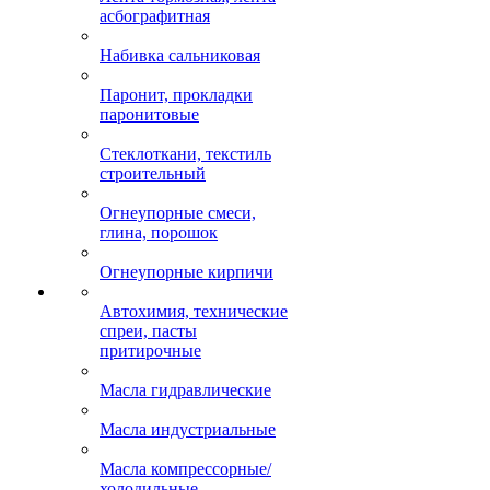
асбографитная
Набивка сальниковая
Паронит, прокладки
паронитовые
Стеклоткани, текстиль
строительный
Огнеупорные смеси,
глина, порошок
Огнеупорные кирпичи
Автохимия, технические
спреи, пасты
притирочные
Масла гидравлические
Масла индустриальные
Масла компрессорные/
холодильные