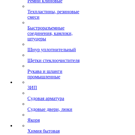
Ремни клиновые
Техпластины, резиновые
смеси
Быстроразъемные
соединения, камлоки,
штуцеры
Шнур уплотнительный
Щетки стеклоочистителя
Рукава и шланги
промышленные
ЗИП
Судовая арматура
Судовые двери, люки
Якоря
Химия бытовая