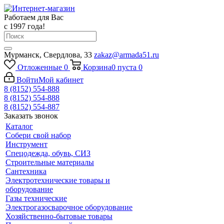
Работаем для Вас
с 1997 года!
Мурманск, Свердлова, 33
zakaz@armada51.ru
Отложенные
0
Корзина
0
пуста
0
Войти
Мой кабинет
8 (8152) 554-888
8 (8152) 554-888
8 (8152) 554-887
Заказать звонок
Каталог
Собери свой набор
Инструмент
Спецодежда, обувь, СИЗ
Строительные материалы
Сантехника
Электротехнические товары и
оборудование
Газы технические
Электрогазосварочное оборудование
Хозяйственно-бытовые товары