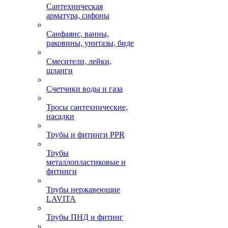
Сантехническая
арматура, сифоны
Санфаянс, ванны,
раковины, унитазы, биде
Смесители, лейки,
шланги
Счетчики воды и газа
Тросы сантехнические,
насадки
Трубы и фитинги PPR
Трубы
металлопластиковые и
фитинги
Трубы нержавеющие
LAVITA
Трубы ПНД и фитинг