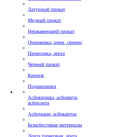
Латунный прокат
Медный прокат
Нержавеющий прокат
Оцинковка, цинк, свинец
Проволока, лента
Черный прокат
Крепеж
Подшипники
Асбокрошка, асбошнур,
асбоплита
Асботкани, асбокартон
Безасбестовые материалы
Лента тормозная, лента