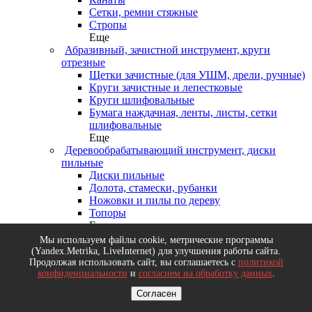
Сетки, ремни стяжные
Стропы
Еще
Абразивный, зачистной инструмент, круги
отрезные
Щетки зачистные (для УШМ, дрели, ручные)
Круги зачистные и лепестковые
Круги шлифовальные
Бумага наждачная, ленты, листы, сетки
шлифовальные
Еще
Деревообрабатывающий инструмент, диски
пильные
Диски пильные
Долота, стамески, рубанки
Ножовки и пилы по дереву
Топоры
Еще
Измерительный инструмент
Мы используем файлы cookie, метрические программы
Рулетки
(Yandex.Metrika, LiveInternet) для улучшения работы сайта.
Продолжая использовать сайт, вы соглашаетесь с
политикой
Резьбомеры, щупы
конфиденциальности
и
согласием на обработку данных
.
Уровни, правила, линейки
Микрометры, нутрометры, угломеры
Согласен
Еще