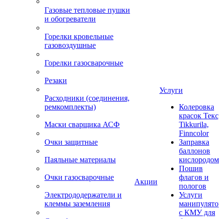
Газовые тепловые пушки
и обогреватели
Горелки кровельные
газовоздушные
Горелки газосварочные
Резаки
Услуги
Расходники (соединения,
ремкомплекты)
Колеровка
красок Текс
Маски сварщика АСФ
Tikkurila,
Finncolor
Очки защитные
Заправка
баллонов
Паяльные материалы
кислородом
Пошив
Очки газосварочные
флагов и
Акции
пологов
Электрододержатели и
Услуги
клеммы заземления
манипулято
с КМУ для