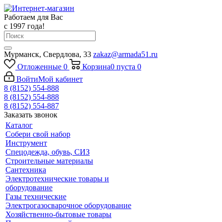
Работаем для Вас
с 1997 года!
Мурманск, Свердлова, 33
zakaz@armada51.ru
Отложенные
0
Корзина
0
пуста
0
Войти
Мой кабинет
8 (8152) 554-888
8 (8152) 554-888
8 (8152) 554-887
Заказать звонок
Каталог
Собери свой набор
Инструмент
Спецодежда, обувь, СИЗ
Строительные материалы
Сантехника
Электротехнические товары и
оборудование
Газы технические
Электрогазосварочное оборудование
Хозяйственно-бытовые товары