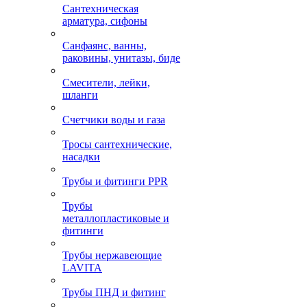
Сантехническая
арматура, сифоны
Санфаянс, ванны,
раковины, унитазы, биде
Смесители, лейки,
шланги
Счетчики воды и газа
Тросы сантехнические,
насадки
Трубы и фитинги PPR
Трубы
металлопластиковые и
фитинги
Трубы нержавеющие
LAVITA
Трубы ПНД и фитинг