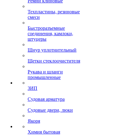
Ремни клиновые
Техпластины, резиновые
смеси
Быстроразъемные
соединения, камлоки,
штуцеры
Шнур уплотнительный
Щетки стеклоочистителя
Рукава и шланги
промышленные
ЗИП
Судовая арматура
Судовые двери, люки
Якоря
Химия бытовая