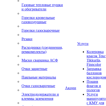
Газовые тепловые пушки
и обогреватели
Горелки кровельные
газовоздушные
Горелки газосварочные
Резаки
Услуги
Расходники (соединения,
ремкомплекты)
Колеровка
красок Текс
Маски сварщика АСФ
Tikkurila,
Finncolor
Очки защитные
Заправка
баллонов
Паяльные материалы
кислородом
Пошив
Очки газосварочные
флагов и
Акции
пологов
Электрододержатели и
Услуги
клеммы заземления
манипулято
с КМУ для