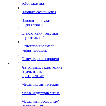
асбографитная
Набивка сальниковая
Паронит, прокладки
паронитовые
Стеклоткани, текстиль
строительный
Огнеупорные смеси,
глина, порошок
Огнеупорные кирпичи
Автохимия, технические
спреи, пасты
притирочные
Масла гидравлические
Масла индустриальные
Масла компрессорные/
холодильные