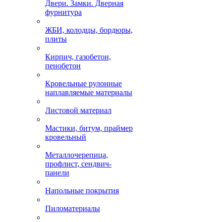
Двери. Замки. Дверная
фурнитура
ЖБИ, колодцы, бордюры,
плиты
Кирпич, газобетон,
пенобетон
Кровельные рулонные
наплавляемые материалы
Листовой материал
Мастики, битум, праймер
кровельный
Металлочерепица,
профлист, сендвич-
панели
Напольные покрытия
Пиломатериалы