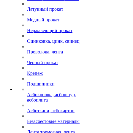
Латунный прокат
Медный прокат
Нержавеющий прокат
Оцинковка, цинк, свинец
Проволока, лента
Черный прокат
Крепеж
Подшипники
Асбокрошка, асбошнур,
асбоплита
Асботкани, асбокартон
Безасбестовые материалы
Лента тормозная, лента