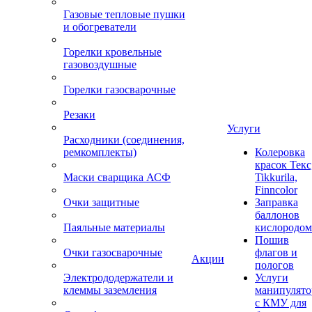
Газовые тепловые пушки
и обогреватели
Горелки кровельные
газовоздушные
Горелки газосварочные
Резаки
Услуги
Расходники (соединения,
ремкомплекты)
Колеровка
красок Текс
Маски сварщика АСФ
Tikkurila,
Finncolor
Очки защитные
Заправка
баллонов
Паяльные материалы
кислородом
Пошив
Очки газосварочные
флагов и
Акции
пологов
Электрододержатели и
Услуги
клеммы заземления
манипулято
с КМУ для