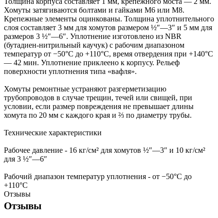
Толщина корпуса составляет 1 мм, крепежного моста — 2 мм.
Хомуты затягиваются болтами и гайками М6 или М8.
Крепежные элементы оцинкованы. Толщина уплотнительного
слоя составляет 3 мм для хомутов размером ½″—3″ и 5 мм для
размеров 3 ½″—6″. Уплотнение изготовлено из NBR
(бутадиен-нитрильный каучук) с рабочим диапазоном
температур от −50°С до +110°С, время отвердения при +140°С
— 42 мин. Уплотнение приклеено к корпусу. Рельеф
поверхности уплотнения типа «вафля».
Хомуты ремонтные устраняют разгерметизацию
трубопроводов в случае трещин, течей или свищей, при
условии, если размер повреждения не превышает длины
хомута по 20 мм с каждого края и ⅔ по диаметру трубы.
Технические характеристики
Рабочее давление - 16 кг/см² для хомутов ½″—3″ и 10 кг/см²
для 3 ½″—6″
Рабочий диапазон температур уплотнения - от −50°С до
+110°С
Отзывы
Отзывы