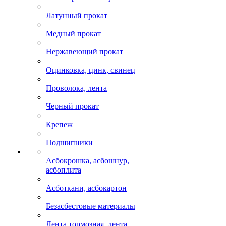
Латунный прокат
Медный прокат
Нержавеющий прокат
Оцинковка, цинк, свинец
Проволока, лента
Черный прокат
Крепеж
Подшипники
Асбокрошка, асбошнур,
асбоплита
Асботкани, асбокартон
Безасбестовые материалы
Лента тормозная, лента