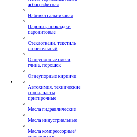
асбографитная
Набивка сальниковая
Паронит, прокладки
паронитовые
Стеклоткани, текстиль
строительный
Огнеупорные смеси,
глина, порошок
Огнеупорные кирпичи
Автохимия, технические
спреи, пасты
притирочные
Масла гидравлические
Масла индустриальные
Масла компрессорные/
холодильные