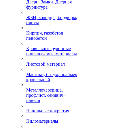
Двери. Замки. Дверная
фурнитура
ЖБИ, колодцы, бордюры,
плиты
Кирпич, газобетон,
пенобетон
Кровельные рулонные
наплавляемые материалы
Листовой материал
Мастики, битум, праймер
кровельный
Металлочерепица,
профлист, сендвич-
панели
Напольные покрытия
Пиломатериалы