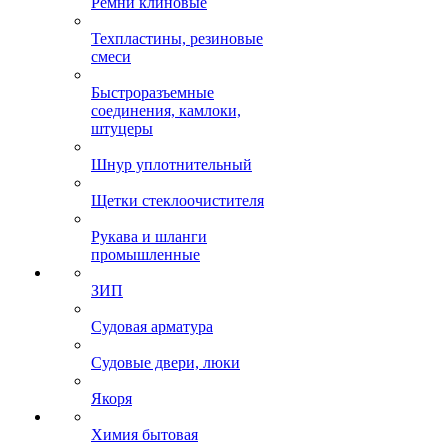
Ремни клиновые
Техпластины, резиновые
смеси
Быстроразъемные
соединения, камлоки,
штуцеры
Шнур уплотнительный
Щетки стеклоочистителя
Рукава и шланги
промышленные
ЗИП
Судовая арматура
Судовые двери, люки
Якоря
Химия бытовая