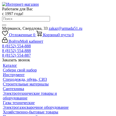
Работаем для Вас
с 1997 года!
Мурманск, Свердлова, 33
zakaz@armada51.ru
Отложенные
0
Корзина
0
пуста
0
Войти
Мой кабинет
8 (8152) 554-888
8 (8152) 554-888
8 (8152) 554-887
Заказать звонок
Каталог
Собери свой набор
Инструмент
Спецодежда, обувь, СИЗ
Строительные материалы
Сантехника
Электротехнические товары и
оборудование
Газы технические
Электрогазосварочное оборудование
Хозяйственно-бытовые товары