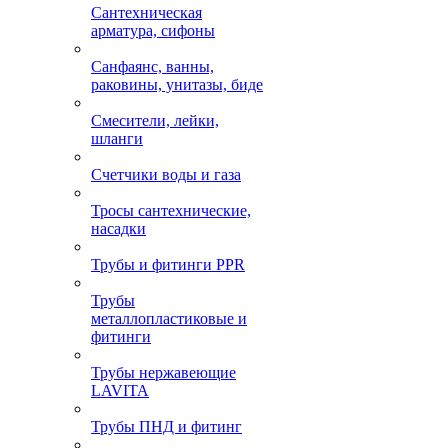
Сантехническая
арматура, сифоны
Санфаянс, ванны,
раковины, унитазы, биде
Смесители, лейки,
шланги
Счетчики воды и газа
Тросы сантехнические,
насадки
Трубы и фитинги PPR
Трубы
металлопластиковые и
фитинги
Трубы нержавеющие
LAVITA
Трубы ПНД и фитинг