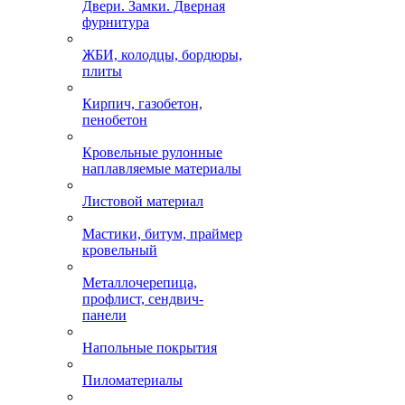
Двери. Замки. Дверная
фурнитура
ЖБИ, колодцы, бордюры,
плиты
Кирпич, газобетон,
пенобетон
Кровельные рулонные
наплавляемые материалы
Листовой материал
Мастики, битум, праймер
кровельный
Металлочерепица,
профлист, сендвич-
панели
Напольные покрытия
Пиломатериалы