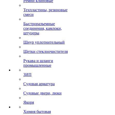
Ремни клиновые
Техпластины, резиновые
смеси
Быстроразъемные
соединения, камлоки,
штуцеры
Шнур уплотнительный
Щетки стеклоочистителя
Рукава и шланги
промышленные
ЗИП
Судовая арматура
Судовые двери, люки
Якоря
Химия бытовая