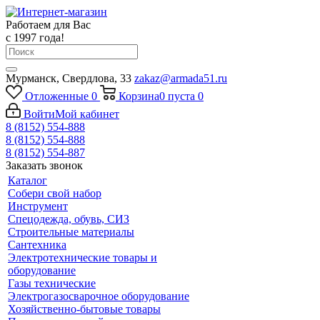
Работаем для Вас
с 1997 года!
Мурманск, Свердлова, 33
zakaz@armada51.ru
Отложенные
0
Корзина
0
пуста
0
Войти
Мой кабинет
8 (8152) 554-888
8 (8152) 554-888
8 (8152) 554-887
Заказать звонок
Каталог
Собери свой набор
Инструмент
Спецодежда, обувь, СИЗ
Строительные материалы
Сантехника
Электротехнические товары и
оборудование
Газы технические
Электрогазосварочное оборудование
Хозяйственно-бытовые товары