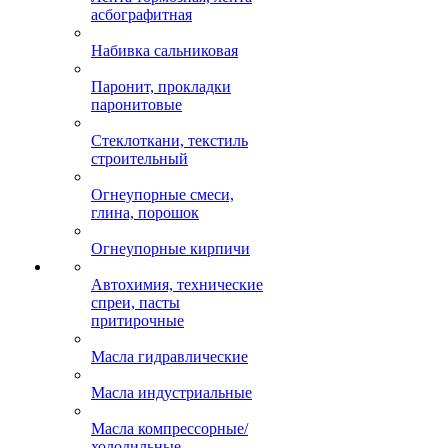
асбографитная
Набивка сальниковая
Паронит, прокладки
паронитовые
Стеклоткани, текстиль
строительный
Огнеупорные смеси,
глина, порошок
Огнеупорные кирпичи
Автохимия, технические
спреи, пасты
притирочные
Масла гидравлические
Масла индустриальные
Масла компрессорные/
холодильные