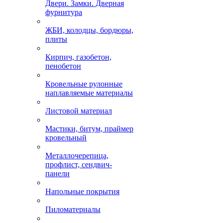
Двери. Замки. Дверная
фурнитура
ЖБИ, колодцы, бордюры,
плиты
Кирпич, газобетон,
пенобетон
Кровельные рулонные
наплавляемые материалы
Листовой материал
Мастики, битум, праймер
кровельный
Металлочерепица,
профлист, сендвич-
панели
Напольные покрытия
Пиломатериалы