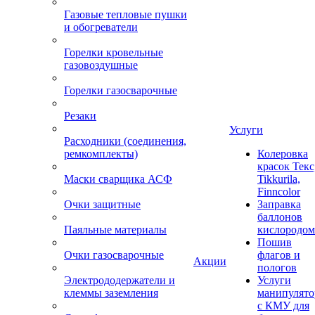
Газовые тепловые пушки
и обогреватели
Горелки кровельные
газовоздушные
Горелки газосварочные
Резаки
Услуги
Расходники (соединения,
ремкомплекты)
Колеровка
красок Текс
Маски сварщика АСФ
Tikkurila,
Finncolor
Очки защитные
Заправка
баллонов
Паяльные материалы
кислородом
Пошив
Очки газосварочные
флагов и
Акции
пологов
Электрододержатели и
Услуги
клеммы заземления
манипулято
с КМУ для