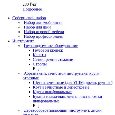
280
₽
/кг
Подробнее
Собери свой набор
Набор автомобилиста
Набор для дачи
Набор игровой мебели
Набор профессионала
Инструмент
Грузоподъемное оборудование
Грузовой крепеж
Канаты
Сетки, ремни стяжные
Стропы
Еще
Абразивный, зачистной инструмент, круги
отрезные
Щетки зачистные (для УШМ, дрели, ручные)
Круги зачистные и лепестковые
Круги шлифовальные
Бумага наждачная, ленты, листы, сетки
шлифовальные
Еще
Деревообрабатывающий инструмент, диски
пильные