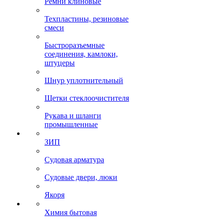
Ремни клиновые
Техпластины, резиновые
смеси
Быстроразъемные
соединения, камлоки,
штуцеры
Шнур уплотнительный
Щетки стеклоочистителя
Рукава и шланги
промышленные
ЗИП
Судовая арматура
Судовые двери, люки
Якоря
Химия бытовая