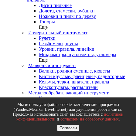
Диски пильные
Долота, стамески, рубанки
Ножовки и пилы по дереву
Топоры
Еще
Измерительный инструмент
Рулетки
Резьбомеры, щупы
Уровни, правила, линейки
Микрометры, нутрометры, угломеры
Еще
Малярный инструмент
Валики, ролики сменные, кюветы
Кисти круглые, флейцевые, радиаторные
Кельмы, терки, шпатели, правила
Краскопульты, распылители
Металлообрабатывающий инструмент
Круги отрезные
Метчики, плашки, клуппы
Мы используем файлы cookie, метрические программы
Напильники, надфили, ножовки
(Yandex.Metrika, LiveInternet) для улучшения работы сайта.
Продолжая использовать сайт, вы соглашаетесь с
политикой
Резцы, твердосплавные пластины
конфиденциальности
и
согласием на обработку данных
.
Еще
Алмазный инструмент. Буры по бетону
Согласен
Коронки по бетону