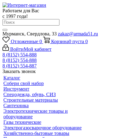
Работаем для Вас
с 1997 года!
Мурманск, Свердлова, 33
zakaz@armada51.ru
Отложенные
0
Корзина
0
пуста
0
Войти
Мой кабинет
8 (8152) 554-888
8 (8152) 554-888
8 (8152) 554-887
Заказать звонок
Каталог
Собери свой набор
Инструмент
Спецодежда, обувь, СИЗ
Строительные материалы
Сантехника
Электротехнические товары и
оборудование
Газы технические
Электрогазосварочное оборудование
Хозяйственно-бытовые товары