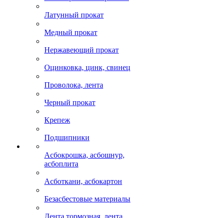
Латунный прокат
Медный прокат
Нержавеющий прокат
Оцинковка, цинк, свинец
Проволока, лента
Черный прокат
Крепеж
Подшипники
Асбокрошка, асбошнур,
асбоплита
Асботкани, асбокартон
Безасбестовые материалы
Лента тормозная, лента