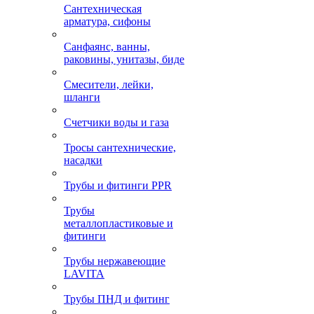
Сантехническая
арматура, сифоны
Санфаянс, ванны,
раковины, унитазы, биде
Смесители, лейки,
шланги
Счетчики воды и газа
Тросы сантехнические,
насадки
Трубы и фитинги PPR
Трубы
металлопластиковые и
фитинги
Трубы нержавеющие
LAVITA
Трубы ПНД и фитинг