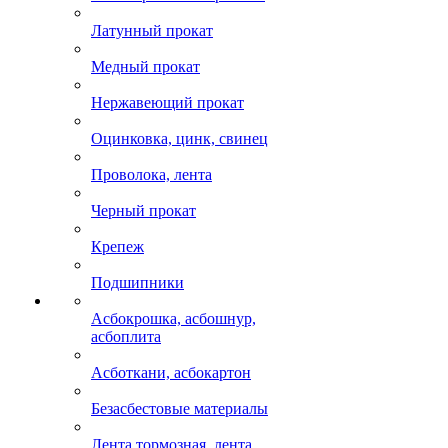
Латунный прокат
Медный прокат
Нержавеющий прокат
Оцинковка, цинк, свинец
Проволока, лента
Черный прокат
Крепеж
Подшипники
Асбокрошка, асбошнур,
асбоплита
Асботкани, асбокартон
Безасбестовые материалы
Лента тормозная, лента