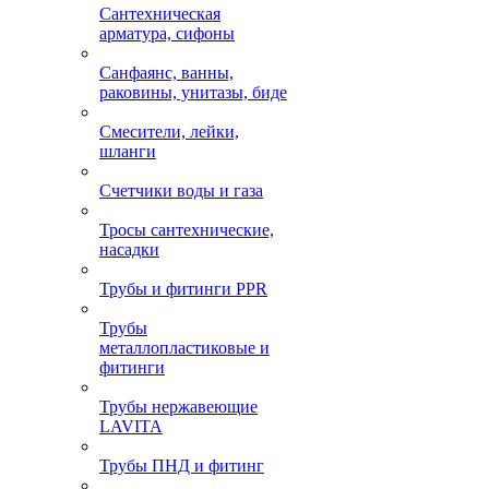
Сантехническая
арматура, сифоны
Санфаянс, ванны,
раковины, унитазы, биде
Смесители, лейки,
шланги
Счетчики воды и газа
Тросы сантехнические,
насадки
Трубы и фитинги PPR
Трубы
металлопластиковые и
фитинги
Трубы нержавеющие
LAVITA
Трубы ПНД и фитинг