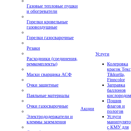
Газовые тепловые пушки
и обогреватели
Горелки кровельные
газовоздушные
Горелки газосварочные
Резаки
Услуги
Расходники (соединения,
ремкомплекты)
Колеровка
красок Текс
Маски сварщика АСФ
Tikkurila,
Finncolor
Очки защитные
Заправка
баллонов
Паяльные материалы
кислородом
Пошив
Очки газосварочные
флагов и
Акции
пологов
Электрододержатели и
Услуги
клеммы заземления
манипулято
с КМУ для