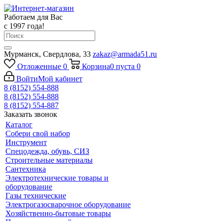
Работаем для Вас
с 1997 года!
Мурманск, Свердлова, 33
zakaz@armada51.ru
Отложенные
0
Корзина
0
пуста
0
Войти
Мой кабинет
8 (8152) 554-888
8 (8152) 554-888
8 (8152) 554-887
Заказать звонок
Каталог
Собери свой набор
Инструмент
Спецодежда, обувь, СИЗ
Строительные материалы
Сантехника
Электротехнические товары и
оборудование
Газы технические
Электрогазосварочное оборудование
Хозяйственно-бытовые товары