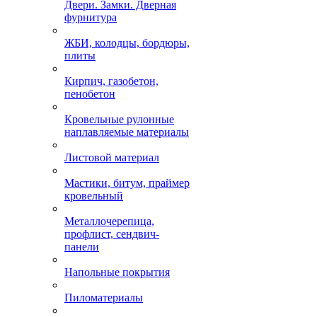
Двери. Замки. Дверная
фурнитура
ЖБИ, колодцы, бордюры,
плиты
Кирпич, газобетон,
пенобетон
Кровельные рулонные
наплавляемые материалы
Листовой материал
Мастики, битум, праймер
кровельный
Металлочерепица,
профлист, сендвич-
панели
Напольные покрытия
Пиломатериалы