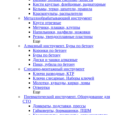
Кисти круглые, флейцевые, радиаторные
Кельмы, терки, шпатели, правила
Краскопульты, распылители
Металлообрабатывающий инструмент
Круги отрезные
Метчики, плашки, клуппы
Напильники, надфили, ножовки
Резцы, твердосплавные пластины
Еще
Алмазный инструмент. Буры по бетону
Коронки по бетону
Буры по бетону
Диски и чашки алмазные
Пики, зубила по бетону
Слесарно-монтажный инструмент
Ключи разводные, КТР
Ключи слесарные. Наборы ключей
Молотки, кувалды, кирки, ломы
Отвертки
Еще
Пневматический инструмент. Оборудование для
СТО
Домкраты, подставки, прессы
Гайковерты, бормашинки, ПШМ