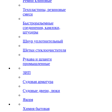
Ремни клиновые
Техпластины, резиновые
смеси
Быстроразъемные
соединения, камлоки,
штуцеры
Шнур уплотнительный
Щетки стеклоочистителя
Рукава и шланги
промышленные
ЗИП
Судовая арматура
Судовые двери, люки
Якоря
Химия бытовая