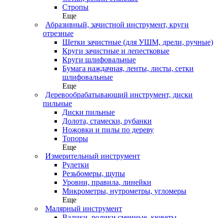
Стропы
Еще
Абразивный, зачистной инструмент, круги
отрезные
Щетки зачистные (для УШМ, дрели, ручные)
Круги зачистные и лепестковые
Круги шлифовальные
Бумага наждачная, ленты, листы, сетки
шлифовальные
Еще
Деревообрабатывающий инструмент, диски
пильные
Диски пильные
Долота, стамески, рубанки
Ножовки и пилы по дереву
Топоры
Еще
Измерительный инструмент
Рулетки
Резьбомеры, щупы
Уровни, правила, линейки
Микрометры, нутрометры, угломеры
Еще
Малярный инструмент
Валики, ролики сменные, кюветы