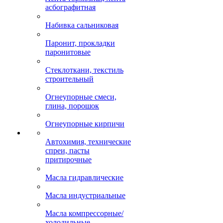
асбографитная
Набивка сальниковая
Паронит, прокладки
паронитовые
Стеклоткани, текстиль
строительный
Огнеупорные смеси,
глина, порошок
Огнеупорные кирпичи
Автохимия, технические
спреи, пасты
притирочные
Масла гидравлические
Масла индустриальные
Масла компрессорные/
холодильные