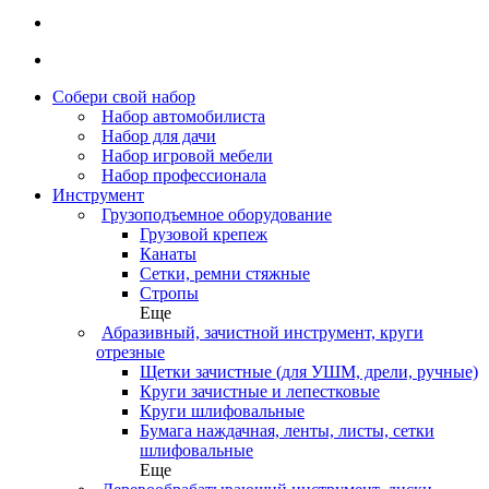
Собери свой набор
Набор автомобилиста
Набор для дачи
Набор игровой мебели
Набор профессионала
Инструмент
Грузоподъемное оборудование
Грузовой крепеж
Канаты
Сетки, ремни стяжные
Стропы
Еще
Абразивный, зачистной инструмент, круги
отрезные
Щетки зачистные (для УШМ, дрели, ручные)
Круги зачистные и лепестковые
Круги шлифовальные
Бумага наждачная, ленты, листы, сетки
шлифовальные
Еще