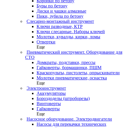
Коронки по бетону
Буры по бетону
Диски и чашки алмазные
Пики, зубила по бетону
Слесарно-монтажный инструмент
Ключи разводные, КТР
Ключи слесарные. Наборы ключей
Молотки, кувалды, кирки, ломы
Отвертки
Еще
Пневматический инструмент. Оборудование для
СТО
Домкраты, подставки, прессы
Гайковерты, бормашинки, ПШМ
Краскопульты, пистолеты, опрыскиватели
Молотки пневматические, оснастка
Еще
Электроинструмент
Аккумуляторы
Бороздоделы (штроборезы)
Винтоверты
Гайковерты
Еще
Насосное оборудование. Электродвигатели
Насосы для перекачки технических