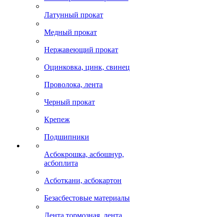
Латунный прокат
Медный прокат
Нержавеющий прокат
Оцинковка, цинк, свинец
Проволока, лента
Черный прокат
Крепеж
Подшипники
Асбокрошка, асбошнур,
асбоплита
Асботкани, асбокартон
Безасбестовые материалы
Лента тормозная, лента