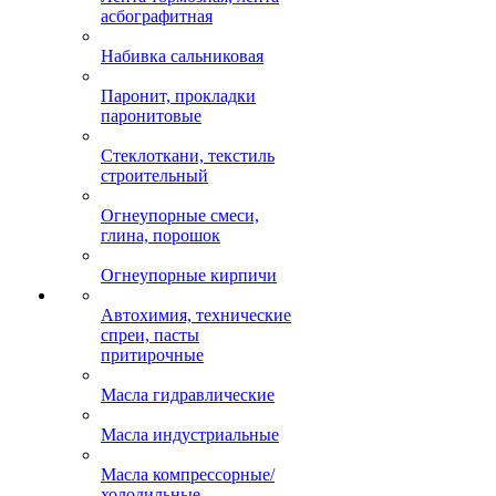
асбографитная
Набивка сальниковая
Паронит, прокладки
паронитовые
Стеклоткани, текстиль
строительный
Огнеупорные смеси,
глина, порошок
Огнеупорные кирпичи
Автохимия, технические
спреи, пасты
притирочные
Масла гидравлические
Масла индустриальные
Масла компрессорные/
холодильные