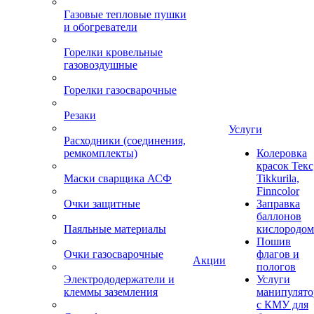
Газовые тепловые пушки
и обогреватели
Горелки кровельные
газовоздушные
Горелки газосварочные
Резаки
Услуги
Расходники (соединения,
ремкомплекты)
Колеровка
красок Текс
Маски сварщика АСФ
Tikkurila,
Finncolor
Очки защитные
Заправка
баллонов
Паяльные материалы
кислородом
Пошив
Очки газосварочные
флагов и
Акции
пологов
Электрододержатели и
Услуги
клеммы заземления
манипулято
с КМУ для