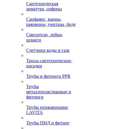
Сантехническая
арматура, сифоны
Санфаянс, ванны,
раковины, унитазы, биде
Смесители, лейки,
шланги
Счетчики воды и газа
Тросы сантехнические,
насадки
Трубы и фитинги PPR
Трубы
металлопластиковые и
фитинги
Трубы нержавеющие
LAVITA
Трубы ПНД и фитинг