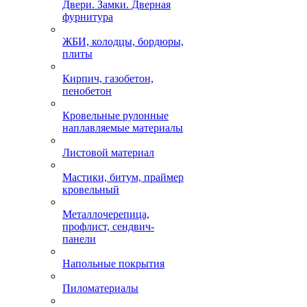
Двери. Замки. Дверная
фурнитура
ЖБИ, колодцы, бордюры,
плиты
Кирпич, газобетон,
пенобетон
Кровельные рулонные
наплавляемые материалы
Листовой материал
Мастики, битум, праймер
кровельный
Металлочерепица,
профлист, сендвич-
панели
Напольные покрытия
Пиломатериалы