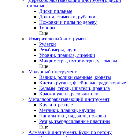
Деревообрабатывающий инструмент, диски
пильные
Диски пильные
Долота, стамески, рубанки
Ножовки и пилы по дереву
Топоры
Еще
Измерительный инструмент
Рулетки
Резьбомеры, щупы
Уровни, правила, линейки
Микрометры, нутрометры, угломеры
Еще
Малярный инструмент
Валики, ролики сменные, кюветы
Кисти круглые, флейцевые, радиаторные
Кельмы, терки, шпатели, правила
Краскопульты, распылители
Металлообрабатывающий инструмент
Круги отрезные
Метчики, плашки, клуппы
Напильники, надфили, ножовки
Резцы, твердосплавные пластины
Еще
Алмазный инструмент. Буры по бетону