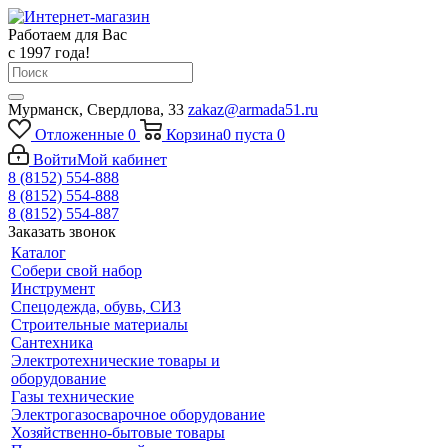
Работаем для Вас
с 1997 года!
Мурманск, Свердлова, 33
zakaz@armada51.ru
Отложенные
0
Корзина
0
пуста
0
Войти
Мой кабинет
8 (8152) 554-888
8 (8152) 554-888
8 (8152) 554-887
Заказать звонок
Каталог
Собери свой набор
Инструмент
Спецодежда, обувь, СИЗ
Строительные материалы
Сантехника
Электротехнические товары и
оборудование
Газы технические
Электрогазосварочное оборудование
Хозяйственно-бытовые товары