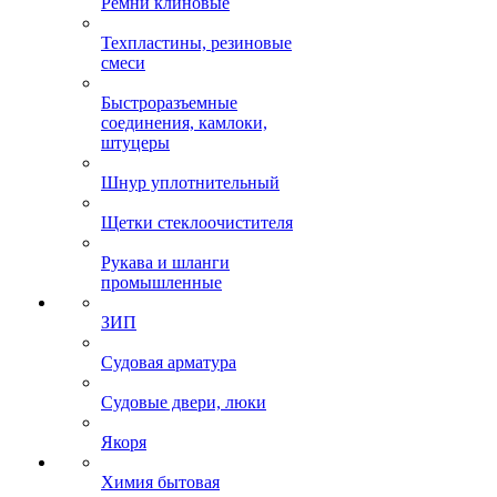
Ремни клиновые
Техпластины, резиновые
смеси
Быстроразъемные
соединения, камлоки,
штуцеры
Шнур уплотнительный
Щетки стеклоочистителя
Рукава и шланги
промышленные
ЗИП
Судовая арматура
Судовые двери, люки
Якоря
Химия бытовая