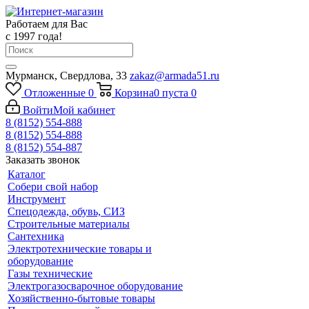
Работаем для Вас
с 1997 года!
Мурманск, Свердлова, 33
zakaz@armada51.ru
Отложенные
0
Корзина
0
пуста
0
Войти
Мой кабинет
8 (8152) 554-888
8 (8152) 554-888
8 (8152) 554-887
Заказать звонок
Каталог
Собери свой набор
Инструмент
Спецодежда, обувь, СИЗ
Строительные материалы
Сантехника
Электротехнические товары и
оборудование
Газы технические
Электрогазосварочное оборудование
Хозяйственно-бытовые товары