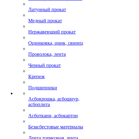
Латунный прокат
Медный прокат
Нержавеющий прокат
Оцинковка, цинк, свинец
Проволока, лента
Черный прокат
Крепеж
Подшипники
Асбокрошка, асбошнур,
асбоплита
Асботкани, асбокартон
Безасбестовые материалы
Лента тормозная, лента