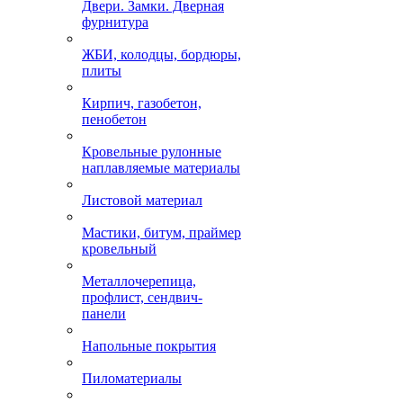
Двери. Замки. Дверная
фурнитура
ЖБИ, колодцы, бордюры,
плиты
Кирпич, газобетон,
пенобетон
Кровельные рулонные
наплавляемые материалы
Листовой материал
Мастики, битум, праймер
кровельный
Металлочерепица,
профлист, сендвич-
панели
Напольные покрытия
Пиломатериалы