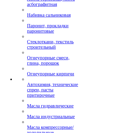
асбографитная
Набивка сальниковая
Паронит, прокладки
паронитовые
Стеклоткани, текстиль
строительный
Огнеупорные смеси,
глина, порошок
Огнеупорные кирпичи
Автохимия, технические
спреи, пасты
притирочные
Масла гидравлические
Масла индустриальные
Масла компрессорные/
холодильные