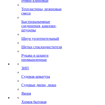
Ремни клиновые
Техпластины, резиновые
смеси
Быстроразъемные
соединения, камлоки,
штуцеры
Шнур уплотнительный
Щетки стеклоочистителя
Рукава и шланги
промышленные
ЗИП
Судовая арматура
Судовые двери, люки
Якоря
Химия бытовая