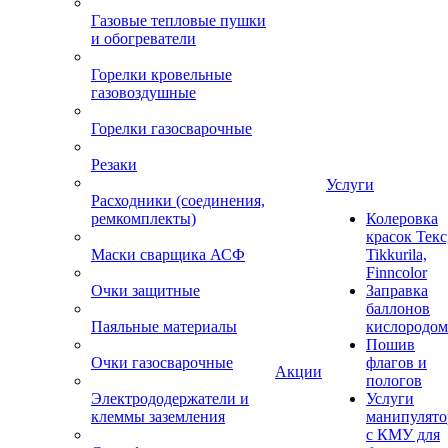
Газовые тепловые пушки
и обогреватели
Горелки кровельные
газовоздушные
Горелки газосварочные
Резаки
Услуги
Расходники (соединения,
ремкомплекты)
Колеровка
красок Текс
Маски сварщика АСФ
Tikkurila,
Finncolor
Очки защитные
Заправка
баллонов
Паяльные материалы
кислородом
Пошив
Очки газосварочные
флагов и
Акции
пологов
Электрододержатели и
Услуги
клеммы заземления
манипулято
с КМУ для