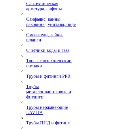
Сантехническая
арматура, сифоны
Санфаянс, ванны,
раковины, унитазы, биде
Смесители, лейки,
шланги
Счетчики воды и газа
Тросы сантехнические,
насадки
Трубы и фитинги PPR
Трубы
металлопластиковые и
фитинги
Трубы нержавеющие
LAVITA
Трубы ПНД и фитинг