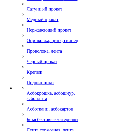
Латунный прокат
Медный прокат
Нержавеющий прокат
Оцинковка, цинк, свинец
Проволока, лента
Черный прокат
Крепеж
Подшипники
Асбокрошка, асбошнур,
асбоплита
Асботкани, асбокартон
Безасбестовые материалы
Лента тормозная, лента