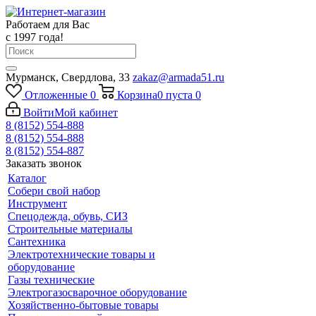
Работаем для Вас
с 1997 года!
Мурманск, Свердлова, 33
zakaz@armada51.ru
Отложенные
0
Корзина
0
пуста
0
Войти
Мой кабинет
8 (8152) 554-888
8 (8152) 554-888
8 (8152) 554-887
Заказать звонок
Каталог
Собери свой набор
Инструмент
Спецодежда, обувь, СИЗ
Строительные материалы
Сантехника
Электротехнические товары и
оборудование
Газы технические
Электрогазосварочное оборудование
Хозяйственно-бытовые товары