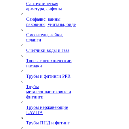
Сантехническая
арматура, сифоны
Санфаянс, ванны,
раковины, унитазы, биде
Смесители, лейки,
шланги
Счетчики воды и газа
Тросы сантехнические,
насадки
Трубы и фитинги PPR
Трубы
металлопластиковые и
фитинги
Трубы нержавеющие
LAVITA
Трубы ПНД и фитинг