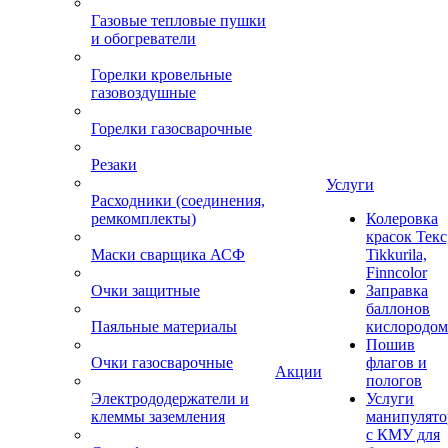
Газовые тепловые пушки
и обогреватели
Горелки кровельные
газовоздушные
Горелки газосварочные
Резаки
Услуги
Расходники (соединения,
ремкомплекты)
Колеровка
красок Текс
Маски сварщика АСФ
Tikkurila,
Finncolor
Очки защитные
Заправка
баллонов
Паяльные материалы
кислородом
Пошив
Очки газосварочные
флагов и
Акции
пологов
Электрододержатели и
Услуги
клеммы заземления
манипулято
с КМУ для