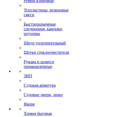
Ремни клиновые
Техпластины, резиновые
смеси
Быстроразъемные
соединения, камлоки,
штуцеры
Шнур уплотнительный
Щетки стеклоочистителя
Рукава и шланги
промышленные
ЗИП
Судовая арматура
Судовые двери, люки
Якоря
Химия бытовая