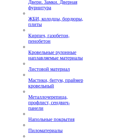
Двери. Замки. Дверная
фурнитура
ЖБИ, колодцы, бордюры,
плиты
Кирпич, газобетон,
пенобетон
Кровельные рулонные
наплавляемые материалы
Листовой материал
Мастики, битум, праймер
кровельный
Металлочерепица,
профлист, сендвич-
панели
Напольные покрытия
Пиломатериалы