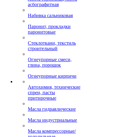
асбографитная
Набивка сальниковая
Паронит, прокладки
паронитовые
Стеклоткани, текстиль
строительный
Огнеупорные смеси,
глина, порошок
Огнеупорные кирпичи
Автохимия, технические
спреи, пасты
притирочные
Масла гидравлические
Масла индустриальные
Масла компрессорные/
холодильные