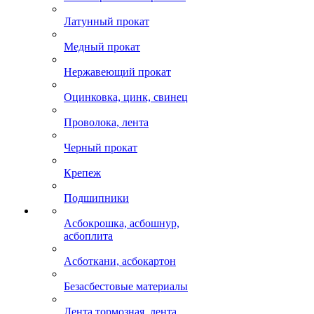
Латунный прокат
Медный прокат
Нержавеющий прокат
Оцинковка, цинк, свинец
Проволока, лента
Черный прокат
Крепеж
Подшипники
Асбокрошка, асбошнур,
асбоплита
Асботкани, асбокартон
Безасбестовые материалы
Лента тормозная, лента