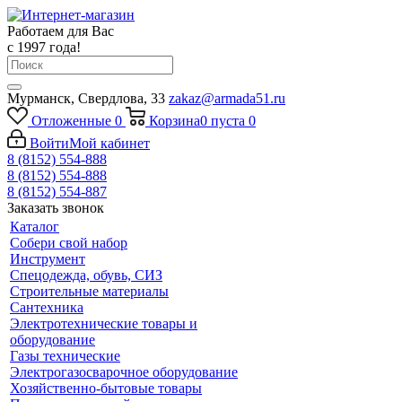
Работаем для Вас
с 1997 года!
Мурманск, Свердлова, 33
zakaz@armada51.ru
Отложенные
0
Корзина
0
пуста
0
Войти
Мой кабинет
8 (8152) 554-888
8 (8152) 554-888
8 (8152) 554-887
Заказать звонок
Каталог
Собери свой набор
Инструмент
Спецодежда, обувь, СИЗ
Строительные материалы
Сантехника
Электротехнические товары и
оборудование
Газы технические
Электрогазосварочное оборудование
Хозяйственно-бытовые товары