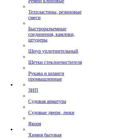
Ремни клиновые
Техпластины, резиновые
смеси
Быстроразъемные
соединения, камлоки,
штуцеры
Шнур уплотнительный
Щетки стеклоочистителя
Рукава и шланги
промышленные
ЗИП
Судовая арматура
Судовые двери, люки
Якоря
Химия бытовая