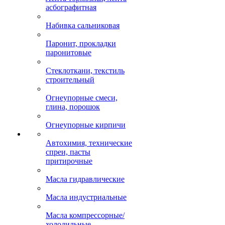
асбографитная
Набивка сальниковая
Паронит, прокладки
паронитовые
Стеклоткани, текстиль
строительный
Огнеупорные смеси,
глина, порошок
Огнеупорные кирпичи
Автохимия, технические
спреи, пасты
притирочные
Масла гидравлические
Масла индустриальные
Масла компрессорные/
холодильные