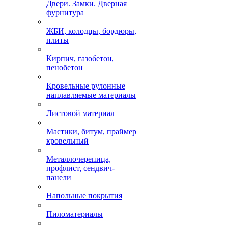
Двери. Замки. Дверная
фурнитура
ЖБИ, колодцы, бордюры,
плиты
Кирпич, газобетон,
пенобетон
Кровельные рулонные
наплавляемые материалы
Листовой материал
Мастики, битум, праймер
кровельный
Металлочерепица,
профлист, сендвич-
панели
Напольные покрытия
Пиломатериалы