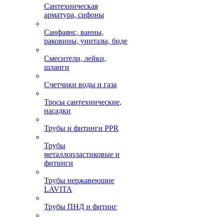
Сантехническая
арматура, сифоны
Санфаянс, ванны,
раковины, унитазы, биде
Смесители, лейки,
шланги
Счетчики воды и газа
Тросы сантехнические,
насадки
Трубы и фитинги PPR
Трубы
металлопластиковые и
фитинги
Трубы нержавеющие
LAVITA
Трубы ПНД и фитинг