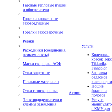
Газовые тепловые пушки
и обогреватели
Горелки кровельные
газовоздушные
Горелки газосварочные
Резаки
Услуги
Расходники (соединения,
ремкомплекты)
Колеровка
красок Текс
Маски сварщика АСФ
Tikkurila,
Finncolor
Очки защитные
Заправка
баллонов
Паяльные материалы
кислородом
Пошив
Очки газосварочные
флагов и
Акции
пологов
Электрододержатели и
Услуги
клеммы заземления
манипулято
с КМУ для