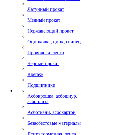
Латунный прокат
Медный прокат
Нержавеющий прокат
Оцинковка, цинк, свинец
Проволока, лента
Черный прокат
Крепеж
Подшипники
Асбокрошка, асбошнур,
асбоплита
Асботкани, асбокартон
Безасбестовые материалы
Лента тормозная, лента