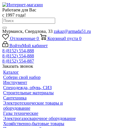
Работаем для Вас
с 1997 года!
Мурманск, Свердлова, 33
zakaz@armada51.ru
Отложенные
0
Корзина
0
пуста
0
Войти
Мой кабинет
8 (8152) 554-888
8 (8152) 554-888
8 (8152) 554-887
Заказать звонок
Каталог
Собери свой набор
Инструмент
Спецодежда, обувь, СИЗ
Строительные материалы
Сантехника
Электротехнические товары и
оборудование
Газы технические
Электрогазосварочное оборудование
Хозяйственно-бытовые товары