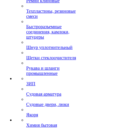
Ремни клиновые
Техпластины, резиновые
смеси
Быстроразъемные
соединения, камлоки,
штуцеры
Шнур уплотнительный
Щетки стеклоочистителя
Рукава и шланги
промышленные
ЗИП
Судовая арматура
Судовые двери, люки
Якоря
Химия бытовая