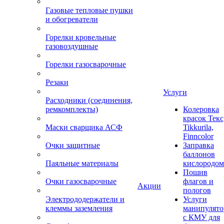
Газовые тепловые пушки
и обогреватели
Горелки кровельные
газовоздушные
Горелки газосварочные
Резаки
Услуги
Расходники (соединения,
ремкомплекты)
Колеровка
красок Текс
Маски сварщика АСФ
Tikkurila,
Finncolor
Очки защитные
Заправка
баллонов
Паяльные материалы
кислородом
Пошив
Очки газосварочные
флагов и
Акции
пологов
Электрододержатели и
Услуги
клеммы заземления
манипулято
с КМУ для