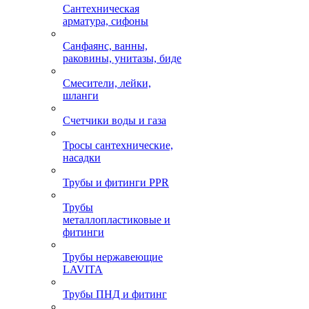
Сантехническая
арматура, сифоны
Санфаянс, ванны,
раковины, унитазы, биде
Смесители, лейки,
шланги
Счетчики воды и газа
Тросы сантехнические,
насадки
Трубы и фитинги PPR
Трубы
металлопластиковые и
фитинги
Трубы нержавеющие
LAVITA
Трубы ПНД и фитинг