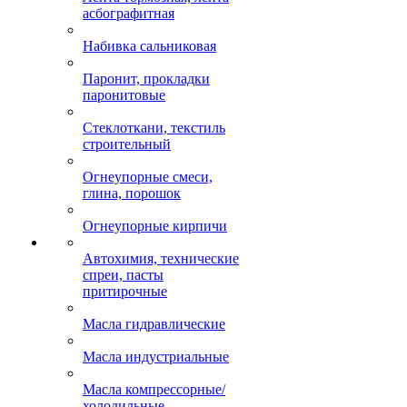
асбографитная
Набивка сальниковая
Паронит, прокладки
паронитовые
Стеклоткани, текстиль
строительный
Огнеупорные смеси,
глина, порошок
Огнеупорные кирпичи
Автохимия, технические
спреи, пасты
притирочные
Масла гидравлические
Масла индустриальные
Масла компрессорные/
холодильные