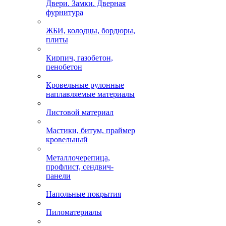
Двери. Замки. Дверная
фурнитура
ЖБИ, колодцы, бордюры,
плиты
Кирпич, газобетон,
пенобетон
Кровельные рулонные
наплавляемые материалы
Листовой материал
Мастики, битум, праймер
кровельный
Металлочерепица,
профлист, сендвич-
панели
Напольные покрытия
Пиломатериалы