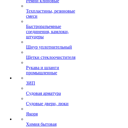
Ремни клиновые
Техпластины, резиновые
смеси
Быстроразъемные
соединения, камлоки,
штуцеры
Шнур уплотнительный
Щетки стеклоочистителя
Рукава и шланги
промышленные
ЗИП
Судовая арматура
Судовые двери, люки
Якоря
Химия бытовая