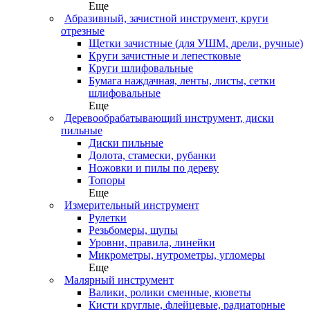
Еще
Абразивный, зачистной инструмент, круги
отрезные
Щетки зачистные (для УШМ, дрели, ручные)
Круги зачистные и лепестковые
Круги шлифовальные
Бумага наждачная, ленты, листы, сетки
шлифовальные
Еще
Деревообрабатывающий инструмент, диски
пильные
Диски пильные
Долота, стамески, рубанки
Ножовки и пилы по дереву
Топоры
Еще
Измерительный инструмент
Рулетки
Резьбомеры, щупы
Уровни, правила, линейки
Микрометры, нутрометры, угломеры
Еще
Малярный инструмент
Валики, ролики сменные, кюветы
Кисти круглые, флейцевые, радиаторные