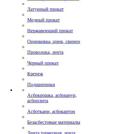
Латунный прокат
Медный прокат
Нержавеющий прокат
Оцинковка, цинк, свинец
Проволока, лента
Черный прокат
Крепеж
Подшипники
Асбокрошка, асбошнур,
асбоплита
Асботкани, асбокартон
Безасбестовые материалы
Лента тормозная, лента