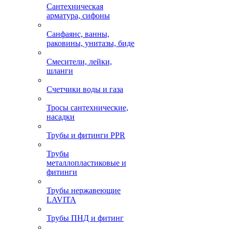
Сантехническая
арматура, сифоны
Санфаянс, ванны,
раковины, унитазы, биде
Смесители, лейки,
шланги
Счетчики воды и газа
Тросы сантехнические,
насадки
Трубы и фитинги PPR
Трубы
металлопластиковые и
фитинги
Трубы нержавеющие
LAVITA
Трубы ПНД и фитинг