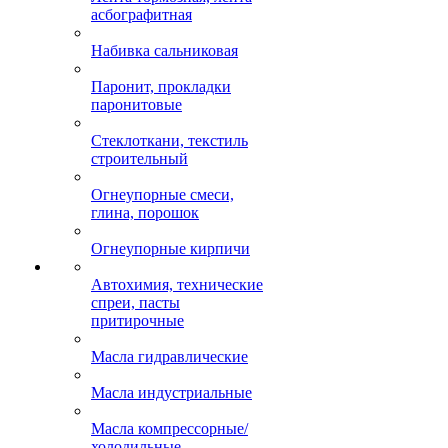
асбографитная
Набивка сальниковая
Паронит, прокладки
паронитовые
Стеклоткани, текстиль
строительный
Огнеупорные смеси,
глина, порошок
Огнеупорные кирпичи
Автохимия, технические
спреи, пасты
притирочные
Масла гидравлические
Масла индустриальные
Масла компрессорные/
холодильные