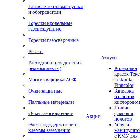
Газовые тепловые пушки
и обогреватели
Горелки кровельные
газовоздушные
Горелки газосварочные
Резаки
Услуги
Расходники (соединения,
ремкомплекты)
Колеровка
красок Текс
Маски сварщика АСФ
Tikkurila,
Finncolor
Очки защитные
Заправка
баллонов
Паяльные материалы
кислородом
Пошив
Очки газосварочные
флагов и
Акции
пологов
Электрододержатели и
Услуги
клеммы заземления
манипулято
с КМУ для