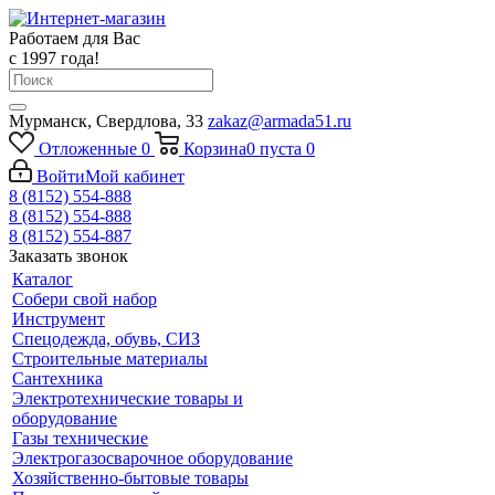
Работаем для Вас
с 1997 года!
Мурманск, Свердлова, 33
zakaz@armada51.ru
Отложенные
0
Корзина
0
пуста
0
Войти
Мой кабинет
8 (8152) 554-888
8 (8152) 554-888
8 (8152) 554-887
Заказать звонок
Каталог
Собери свой набор
Инструмент
Спецодежда, обувь, СИЗ
Строительные материалы
Сантехника
Электротехнические товары и
оборудование
Газы технические
Электрогазосварочное оборудование
Хозяйственно-бытовые товары