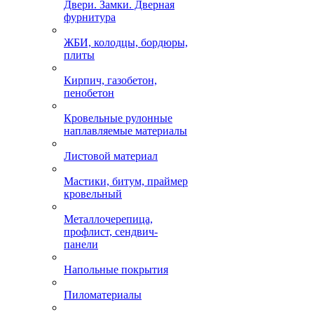
Двери. Замки. Дверная
фурнитура
ЖБИ, колодцы, бордюры,
плиты
Кирпич, газобетон,
пенобетон
Кровельные рулонные
наплавляемые материалы
Листовой материал
Мастики, битум, праймер
кровельный
Металлочерепица,
профлист, сендвич-
панели
Напольные покрытия
Пиломатериалы