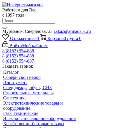
Работаем для Вас
с 1997 года!
Мурманск, Свердлова, 33
zakaz@armada51.ru
Отложенные
0
Корзина
0
пуста
0
Войти
Мой кабинет
8 (8152) 554-888
8 (8152) 554-888
8 (8152) 554-887
Заказать звонок
Каталог
Собери свой набор
Инструмент
Спецодежда, обувь, СИЗ
Строительные материалы
Сантехника
Электротехнические товары и
оборудование
Газы технические
Электрогазосварочное оборудование
Хозяйственно-бытовые товары