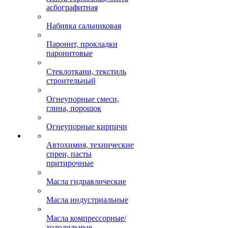
асбографитная
Набивка сальниковая
Паронит, прокладки
паронитовые
Стеклоткани, текстиль
строительный
Огнеупорные смеси,
глина, порошок
Огнеупорные кирпичи
Автохимия, технические
спреи, пасты
притирочные
Масла гидравлические
Масла индустриальные
Масла компрессорные/
холодильные