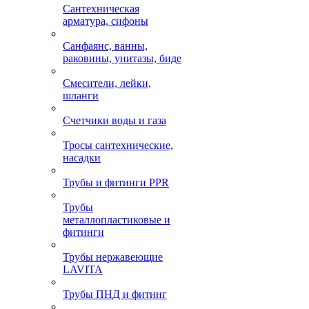
Сантехническая
арматура, сифоны
Санфаянс, ванны,
раковины, унитазы, биде
Смесители, лейки,
шланги
Счетчики воды и газа
Тросы сантехнические,
насадки
Трубы и фитинги PPR
Трубы
металлопластиковые и
фитинги
Трубы нержавеющие
LAVITA
Трубы ПНД и фитинг