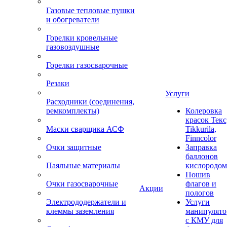
Газовые тепловые пушки
и обогреватели
Горелки кровельные
газовоздушные
Горелки газосварочные
Резаки
Услуги
Расходники (соединения,
ремкомплекты)
Колеровка
красок Текс
Маски сварщика АСФ
Tikkurila,
Finncolor
Очки защитные
Заправка
баллонов
Паяльные материалы
кислородом
Пошив
Очки газосварочные
флагов и
Акции
пологов
Электрододержатели и
Услуги
клеммы заземления
манипулято
с КМУ для