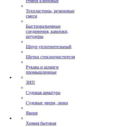
Ремни клиновые
Техпластины, резиновые
смеси
Быстроразъемные
соединения, камлоки,
штуцеры
Шнур уплотнительный
Щетки стеклоочистителя
Рукава и шланги
промышленные
ЗИП
Судовая арматура
Судовые двери, люки
Якоря
Химия бытовая