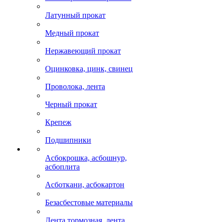
Латунный прокат
Медный прокат
Нержавеющий прокат
Оцинковка, цинк, свинец
Проволока, лента
Черный прокат
Крепеж
Подшипники
Асбокрошка, асбошнур,
асбоплита
Асботкани, асбокартон
Безасбестовые материалы
Лента тормозная, лента