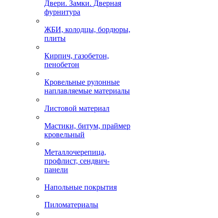
Двери. Замки. Дверная
фурнитура
ЖБИ, колодцы, бордюры,
плиты
Кирпич, газобетон,
пенобетон
Кровельные рулонные
наплавляемые материалы
Листовой материал
Мастики, битум, праймер
кровельный
Металлочерепица,
профлист, сендвич-
панели
Напольные покрытия
Пиломатериалы