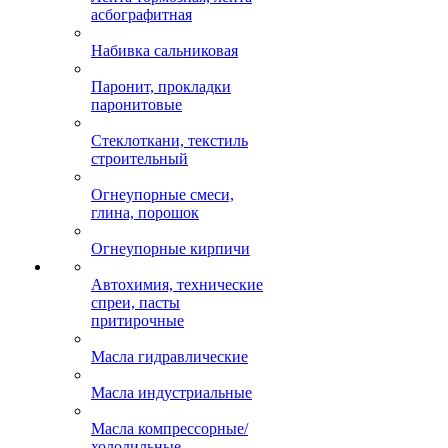
асбографитная
Набивка сальниковая
Паронит, прокладки
паронитовые
Стеклоткани, текстиль
строительный
Огнеупорные смеси,
глина, порошок
Огнеупорные кирпичи
Автохимия, технические
спреи, пасты
притирочные
Масла гидравлические
Масла индустриальные
Масла компрессорные/
холодильные