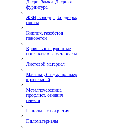
Двери. Замки. Дверная
фурнитура
ЖБИ, колодцы, бордюры,
плиты
Кирпич, газобетон,
пенобетон
Кровельные рулонные
наплавляемые материалы
Листовой материал
Мастики, битум, праймер
кровельный
Металлочерепица,
профлист, сендвич-
панели
Напольные покрытия
Пиломатериалы