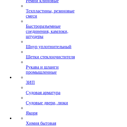
Ремни клиновые
Техпластины, резиновые
смеси
Быстроразъемные
соединения, камлоки,
штуцеры
Шнур уплотнительный
Щетки стеклоочистителя
Рукава и шланги
промышленные
ЗИП
Судовая арматура
Судовые двери, люки
Якоря
Химия бытовая