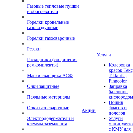
Газовые тепловые пушки
и обогреватели
Горелки кровельные
газовоздушные
Горелки газосварочные
Резаки
Услуги
Расходники (соединения,
ремкомплекты)
Колеровка
красок Текс
Маски сварщика АСФ
Tikkurila,
Finncolor
Очки защитные
Заправка
баллонов
Паяльные материалы
кислородом
Пошив
Очки газосварочные
флагов и
Акции
пологов
Электрододержатели и
Услуги
клеммы заземления
манипулято
с КМУ для