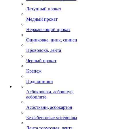
Латунный прокат
Медный прокат
Нержавеющий прокат
Оцинковка, цинк, свинец
Проволока, лента
Черный прокат
Крепеж
Подшипники
Асбокрошка, асбошнур,
асбоплита
Асботкани, асбокартон
Безасбестовые материалы
Лента тормозная, лента