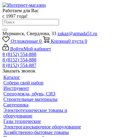
Работаем для Вас
с 1997 года!
Мурманск, Свердлова, 33
zakaz@armada51.ru
Отложенные
0
Корзина
0
пуста
0
Войти
Мой кабинет
8 (8152) 554-888
8 (8152) 554-888
8 (8152) 554-887
Заказать звонок
Каталог
Собери свой набор
Инструмент
Спецодежда, обувь, СИЗ
Строительные материалы
Сантехника
Электротехнические товары и
оборудование
Газы технические
Электрогазосварочное оборудование
Хозяйственно-бытовые товары