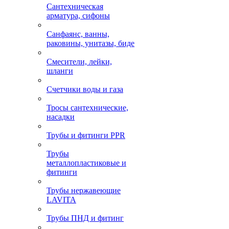
Сантехническая
арматура, сифоны
Санфаянс, ванны,
раковины, унитазы, биде
Смесители, лейки,
шланги
Счетчики воды и газа
Тросы сантехнические,
насадки
Трубы и фитинги PPR
Трубы
металлопластиковые и
фитинги
Трубы нержавеющие
LAVITA
Трубы ПНД и фитинг