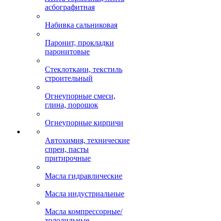
асбографитная
Набивка сальниковая
Паронит, прокладки
паронитовые
Стеклоткани, текстиль
строительный
Огнеупорные смеси,
глина, порошок
Огнеупорные кирпичи
Автохимия, технические
спреи, пасты
притирочные
Масла гидравлические
Масла индустриальные
Масла компрессорные/
холодильные