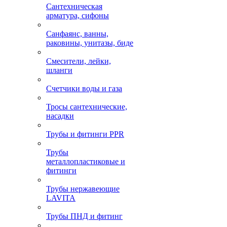
Сантехническая
арматура, сифоны
Санфаянс, ванны,
раковины, унитазы, биде
Смесители, лейки,
шланги
Счетчики воды и газа
Тросы сантехнические,
насадки
Трубы и фитинги PPR
Трубы
металлопластиковые и
фитинги
Трубы нержавеющие
LAVITA
Трубы ПНД и фитинг