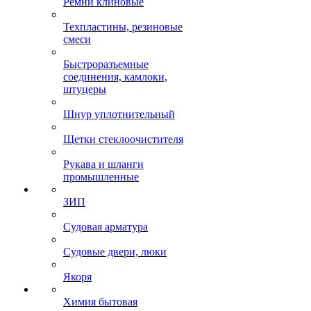
Ремни клиновые
Техпластины, резиновые
смеси
Быстроразъемные
соединения, камлоки,
штуцеры
Шнур уплотнительный
Щетки стеклоочистителя
Рукава и шланги
промышленные
ЗИП
Судовая арматура
Судовые двери, люки
Якоря
Химия бытовая