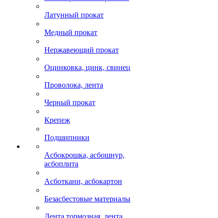
Латунный прокат
Медный прокат
Нержавеющий прокат
Оцинковка, цинк, свинец
Проволока, лента
Черный прокат
Крепеж
Подшипники
Асбокрошка, асбошнур,
асбоплита
Асботкани, асбокартон
Безасбестовые материалы
Лента тормозная, лента