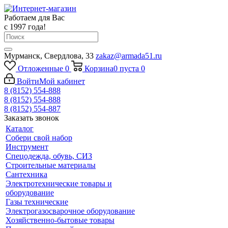
Работаем для Вас
с 1997 года!
Мурманск, Свердлова, 33
zakaz@armada51.ru
Отложенные
0
Корзина
0
пуста
0
Войти
Мой кабинет
8 (8152) 554-888
8 (8152) 554-888
8 (8152) 554-887
Заказать звонок
Каталог
Собери свой набор
Инструмент
Спецодежда, обувь, СИЗ
Строительные материалы
Сантехника
Электротехнические товары и
оборудование
Газы технические
Электрогазосварочное оборудование
Хозяйственно-бытовые товары