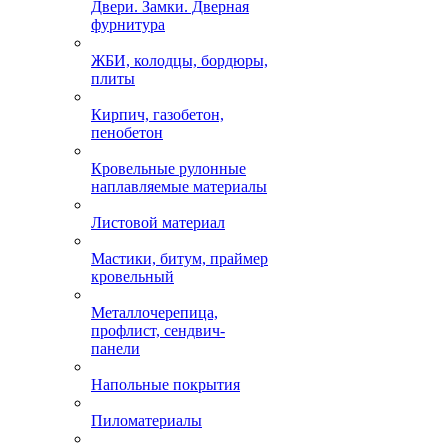
Двери. Замки. Дверная
фурнитура
ЖБИ, колодцы, бордюры,
плиты
Кирпич, газобетон,
пенобетон
Кровельные рулонные
наплавляемые материалы
Листовой материал
Мастики, битум, праймер
кровельный
Металлочерепица,
профлист, сендвич-
панели
Напольные покрытия
Пиломатериалы