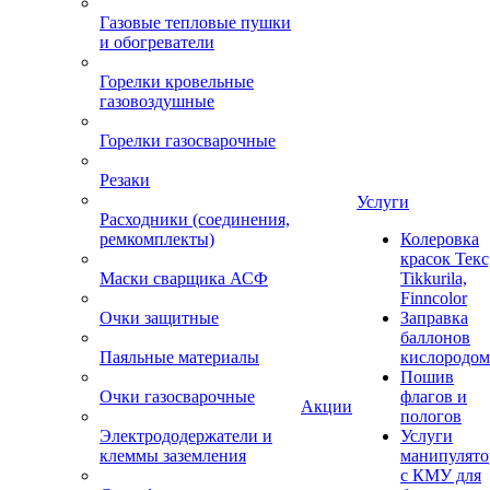
Газовые тепловые пушки
и обогреватели
Горелки кровельные
газовоздушные
Горелки газосварочные
Резаки
Услуги
Расходники (соединения,
ремкомплекты)
Колеровка
красок Текс
Маски сварщика АСФ
Tikkurila,
Finncolor
Очки защитные
Заправка
баллонов
Паяльные материалы
кислородом
Пошив
Очки газосварочные
флагов и
Акции
пологов
Электрододержатели и
Услуги
клеммы заземления
манипулято
с КМУ для