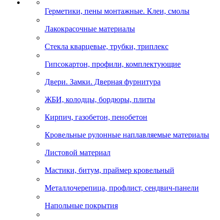
Герметики, пены монтажные. Клеи, смолы
Лакокрасочные материалы
Стекла кварцевые, трубки, триплекс
Гипсокартон, профили, комплектующие
Двери. Замки. Дверная фурнитура
ЖБИ, колодцы, бордюры, плиты
Кирпич, газобетон, пенобетон
Кровельные рулонные наплавляемые материалы
Листовой материал
Мастики, битум, праймер кровельный
Металлочерепица, профлист, сендвич-панели
Напольные покрытия