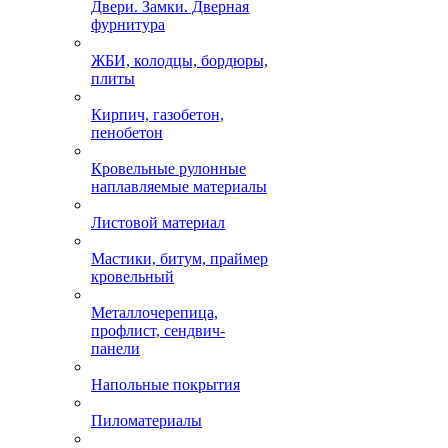
Двери. Замки. Дверная
фурнитура
ЖБИ, колодцы, бордюры,
плиты
Кирпич, газобетон,
пенобетон
Кровельные рулонные
наплавляемые материалы
Листовой материал
Мастики, битум, праймер
кровельный
Металлочерепица,
профлист, сендвич-
панели
Напольные покрытия
Пиломатериалы