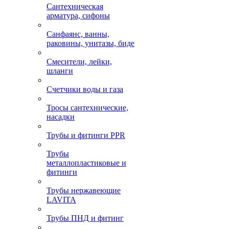
Сантехническая
арматура, сифоны
Санфаянс, ванны,
раковины, унитазы, биде
Смесители, лейки,
шланги
Счетчики воды и газа
Тросы сантехнические,
насадки
Трубы и фитинги PPR
Трубы
металлопластиковые и
фитинги
Трубы нержавеющие
LAVITA
Трубы ПНД и фитинг