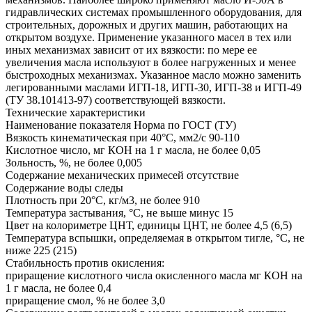
гидравлических системах промышленного оборудования, для
строительных, дорожных и других машин, работающих на
открытом воздухе. Применение указанного масел в тех или
иных механизмах зависит от их вязкости: по мере ее
увеличения масла используют в более нагруженных и менее
быстроходных механизмах. Указанное масло можно заменить
легированными маслами ИГП-18, ИГП-30, ИГП-38 и ИГП-49
(ТУ 38.101413-97) соответствующей вязкости.
Технические характеристики
Наименование показателя Норма по ГОСТ (ТУ)
Вязкость кинематическая при 40°С, мм2/с 90-110
Кислотное число, мг КОН на 1 г масла, не более 0,05
Зольность, %, не более 0,005
Содержание механических примесей отсутствие
Содержание воды следы
Плотность при 20°С, кг/м3, не более 910
Температура застывания, °С, не выше минус 15
Цвет на колориметре ЦНТ, единицы ЦНТ, не более 4,5 (6,5)
Температура вспышки, определяемая в открытом тигле, °С, не
ниже 225 (215)
Стабильность против окисления:
приращение кислотного числа окисленного масла мг КОН на
1 г масла, не более 0,4
приращение смол, % не более 3,0