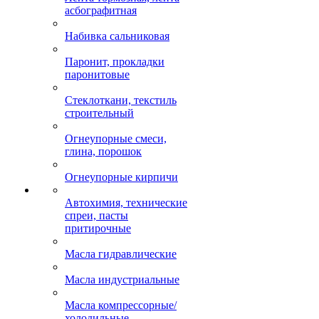
асбографитная
Набивка сальниковая
Паронит, прокладки
паронитовые
Стеклоткани, текстиль
строительный
Огнеупорные смеси,
глина, порошок
Огнеупорные кирпичи
Автохимия, технические
спреи, пасты
притирочные
Масла гидравлические
Масла индустриальные
Масла компрессорные/
холодильные