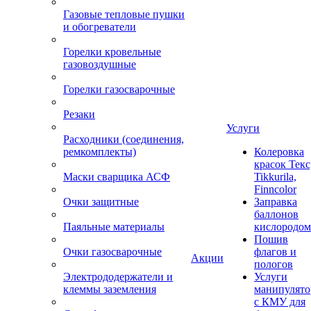
Газовые тепловые пушки
и обогреватели
Горелки кровельные
газовоздушные
Горелки газосварочные
Резаки
Услуги
Расходники (соединения,
ремкомплекты)
Колеровка
красок Текс
Маски сварщика АСФ
Tikkurila,
Finncolor
Очки защитные
Заправка
баллонов
Паяльные материалы
кислородом
Пошив
Очки газосварочные
флагов и
Акции
пологов
Электрододержатели и
Услуги
клеммы заземления
манипулято
с КМУ для