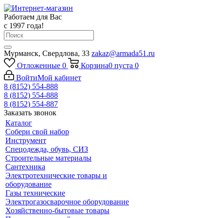
Работаем для Вас
с 1997 года!
Мурманск, Свердлова, 33
zakaz@armada51.ru
Отложенные
0
Корзина
0
пуста
0
Войти
Мой кабинет
8 (8152) 554-888
8 (8152) 554-888
8 (8152) 554-887
Заказать звонок
Каталог
Собери свой набор
Инструмент
Спецодежда, обувь, СИЗ
Строительные материалы
Сантехника
Электротехнические товары и
оборудование
Газы технические
Электрогазосварочное оборудование
Хозяйственно-бытовые товары