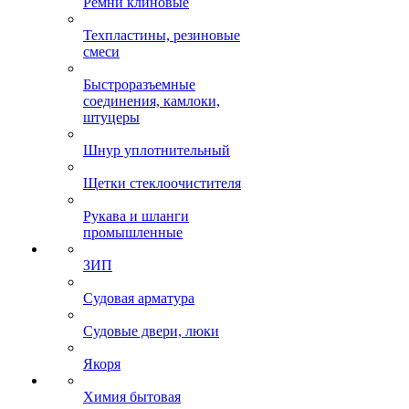
Ремни клиновые
Техпластины, резиновые
смеси
Быстроразъемные
соединения, камлоки,
штуцеры
Шнур уплотнительный
Щетки стеклоочистителя
Рукава и шланги
промышленные
ЗИП
Судовая арматура
Судовые двери, люки
Якоря
Химия бытовая