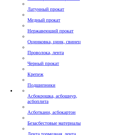
Латунный прокат
Медный прокат
Нержавеющий прокат
Оцинковка, цинк, свинец
Проволока, лента
Черный прокат
Крепеж
Подшипники
Асбокрошка, асбошнур,
асбоплита
Асботкани, асбокартон
Безасбестовые материалы
Лента тормозная, лента