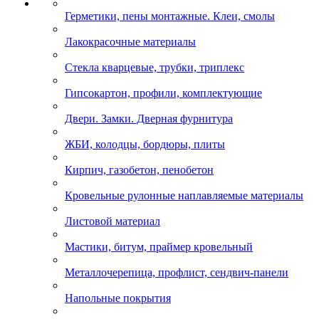
Герметики, пены монтажные. Клеи, смолы
Лакокрасочные материалы
Стекла кварцевые, трубки, триплекс
Гипсокартон, профили, комплектующие
Двери. Замки. Дверная фурнитура
ЖБИ, колодцы, бордюры, плиты
Кирпич, газобетон, пенобетон
Кровельные рулонные наплавляемые материалы
Листовой материал
Мастики, битум, праймер кровельный
Металлочерепица, профлист, сендвич-панели
Напольные покрытия