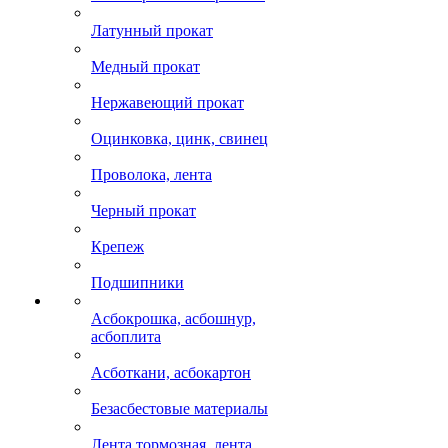
Латунный прокат
Медный прокат
Нержавеющий прокат
Оцинковка, цинк, свинец
Проволока, лента
Черный прокат
Крепеж
Подшипники
Асбокрошка, асбошнур,
асбоплита
Асботкани, асбокартон
Безасбестовые материалы
Лента тормозная, лента