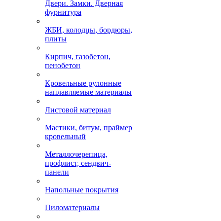
Двери. Замки. Дверная
фурнитура
ЖБИ, колодцы, бордюры,
плиты
Кирпич, газобетон,
пенобетон
Кровельные рулонные
наплавляемые материалы
Листовой материал
Мастики, битум, праймер
кровельный
Металлочерепица,
профлист, сендвич-
панели
Напольные покрытия
Пиломатериалы