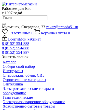
Работаем для Вас
с 1997 года!
Мурманск, Свердлова, 33
zakaz@armada51.ru
Отложенные
0
Корзина
0
пуста
0
Войти
Мой кабинет
8 (8152) 554-888
8 (8152) 554-888
8 (8152) 554-887
Заказать звонок
Каталог
Собери свой набор
Инструмент
Спецодежда, обувь, СИЗ
Строительные материалы
Сантехника
Электротехнические товары и
оборудование
Газы технические
Электрогазосварочное оборудование
Хозяйственно-бытовые товары