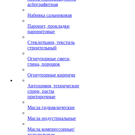
асбографитная
Набивка сальниковая
Паронит, прокладки
паронитовые
Стеклоткани, текстиль
строительный
Огнеупорные смеси,
глина, порошок
Огнеупорные кирпичи
Автохимия, технические
спреи, пасты
притирочные
Масла гидравлические
Масла индустриальные
Масла компрессорные/
холодильные