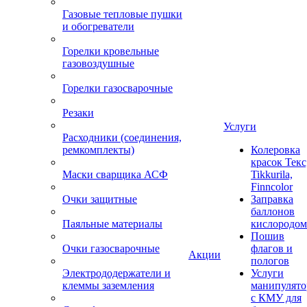
Газовые тепловые пушки
и обогреватели
Горелки кровельные
газовоздушные
Горелки газосварочные
Резаки
Услуги
Расходники (соединения,
ремкомплекты)
Колеровка
красок Текс
Маски сварщика АСФ
Tikkurila,
Finncolor
Очки защитные
Заправка
баллонов
Паяльные материалы
кислородом
Пошив
Очки газосварочные
флагов и
Акции
пологов
Электрододержатели и
Услуги
клеммы заземления
манипулято
с КМУ для