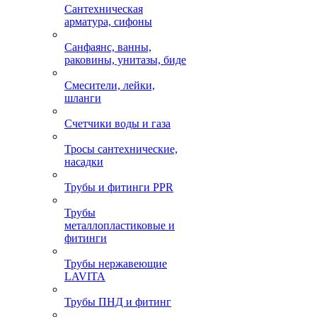
Сантехническая
арматура, сифоны
Санфаянс, ванны,
раковины, унитазы, биде
Смесители, лейки,
шланги
Счетчики воды и газа
Тросы сантехнические,
насадки
Трубы и фитинги PPR
Трубы
металлопластиковые и
фитинги
Трубы нержавеющие
LAVITA
Трубы ПНД и фитинг