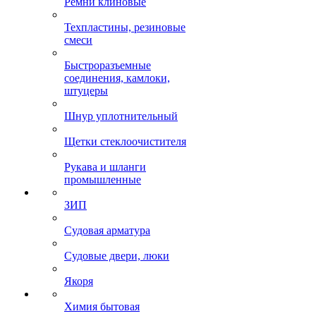
Ремни клиновые
Техпластины, резиновые
смеси
Быстроразъемные
соединения, камлоки,
штуцеры
Шнур уплотнительный
Щетки стеклоочистителя
Рукава и шланги
промышленные
ЗИП
Судовая арматура
Судовые двери, люки
Якоря
Химия бытовая