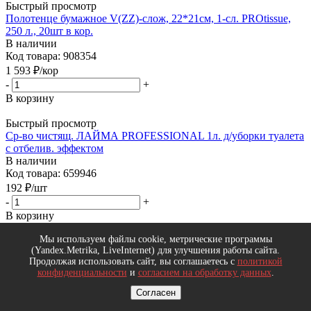
Быстрый просмотр
Полотенце бумажное V(ZZ)-слож, 22*21см, 1-сл. PROtissue,
250 л., 20шт в кор.
В наличии
Код товара: 908354
1 593
₽
/кор
-
+
В корзину
Быстрый просмотр
Ср-во чистящ. ЛАЙМА PROFESSIONAL 1л. д/уборки туалета
с отбелив. эффектом
В наличии
Код товара: 659946
192
₽
/шт
-
+
В корзину
Мы используем файлы cookie, метрические программы
Быстрый просмотр
(Yandex.Metrika, LiveInternet) для улучшения работы сайта.
Мыло хоз. 200гр 72 %
Продолжая использовать сайт, вы соглашаетесь с
политикой
В наличии
конфиденциальности
и
согласием на обработку данных
.
Код товара: 659448
35
₽
/шт
Согласен
-
+