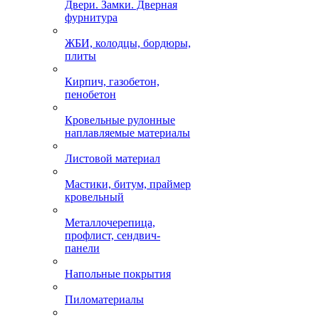
Двери. Замки. Дверная
фурнитура
ЖБИ, колодцы, бордюры,
плиты
Кирпич, газобетон,
пенобетон
Кровельные рулонные
наплавляемые материалы
Листовой материал
Мастики, битум, праймер
кровельный
Металлочерепица,
профлист, сендвич-
панели
Напольные покрытия
Пиломатериалы