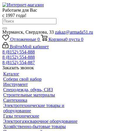
Работаем для Вас
с 1997 года!
Мурманск, Свердлова, 33
zakaz@armada51.ru
Отложенные
0
Корзина
0
пуста
0
Войти
Мой кабинет
8 (8152) 554-888
8 (8152) 554-888
8 (8152) 554-887
Заказать звонок
Каталог
Собери свой набор
Инструмент
Спецодежда, обувь, СИЗ
Строительные материалы
Сантехника
Электротехнические товары и
оборудование
Газы технические
Электрогазосварочное оборудование
Хозяйственно-бытовые товары