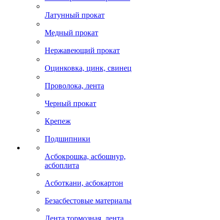
Латунный прокат
Медный прокат
Нержавеющий прокат
Оцинковка, цинк, свинец
Проволока, лента
Черный прокат
Крепеж
Подшипники
Асбокрошка, асбошнур,
асбоплита
Асботкани, асбокартон
Безасбестовые материалы
Лента тормозная, лента