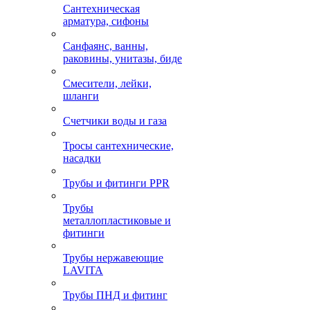
Сантехническая
арматура, сифоны
Санфаянс, ванны,
раковины, унитазы, биде
Смесители, лейки,
шланги
Счетчики воды и газа
Тросы сантехнические,
насадки
Трубы и фитинги PPR
Трубы
металлопластиковые и
фитинги
Трубы нержавеющие
LAVITA
Трубы ПНД и фитинг