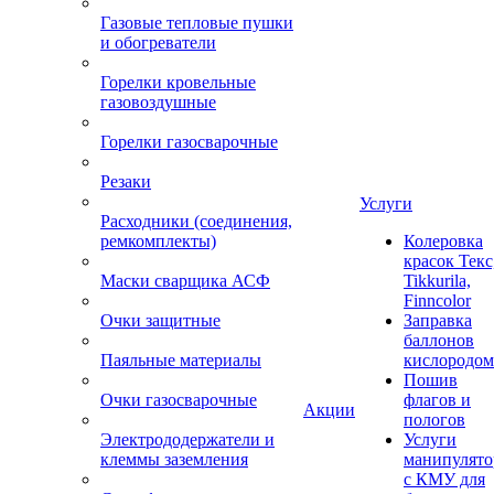
Газовые тепловые пушки
и обогреватели
Горелки кровельные
газовоздушные
Горелки газосварочные
Резаки
Услуги
Расходники (соединения,
ремкомплекты)
Колеровка
красок Текс
Маски сварщика АСФ
Tikkurila,
Finncolor
Очки защитные
Заправка
баллонов
Паяльные материалы
кислородом
Пошив
Очки газосварочные
флагов и
Акции
пологов
Электрододержатели и
Услуги
клеммы заземления
манипулято
с КМУ для