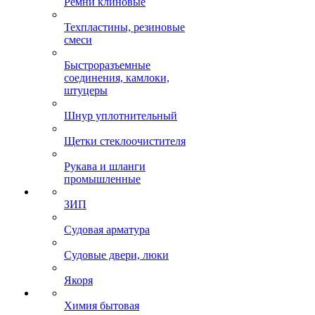
Ремни клиновые
Техпластины, резиновые
смеси
Быстроразъемные
соединения, камлоки,
штуцеры
Шнур уплотнительный
Щетки стеклоочистителя
Рукава и шланги
промышленные
ЗИП
Судовая арматура
Судовые двери, люки
Якоря
Химия бытовая