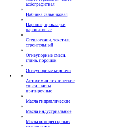
асбографитная
Набивка сальниковая
Паронит, прокладки
паронитовые
Стеклоткани, текстиль
строительный
Огнеупорные смеси,
глина, порошок
Огнеупорные кирпичи
Автохимия, технические
спреи, пасты
притирочные
Масла гидравлические
Масла индустриальные
Масла компрессорные/
холодильные