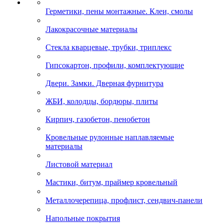
Герметики, пены монтажные. Клеи, смолы
Лакокрасочные материалы
Стекла кварцевые, трубки, триплекс
Гипсокартон, профили, комплектующие
Двери. Замки. Дверная фурнитура
ЖБИ, колодцы, бордюры, плиты
Кирпич, газобетон, пенобетон
Кровельные рулонные наплавляемые
материалы
Листовой материал
Мастики, битум, праймер кровельный
Металлочерепица, профлист, сендвич-панели
Напольные покрытия