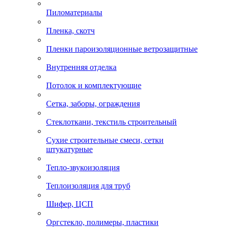
Пиломатериалы
Пленка, скотч
Пленки пароизоляционные ветрозащитные
Внутренняя отделка
Потолок и комплектующие
Сетка, заборы, ограждения
Стеклоткани, текстиль строительный
Сухие строительные смеси, сетки
штукатурные
Тепло-звукоизоляция
Теплоизоляция для труб
Шифер, ЦСП
Оргстекло, полимеры, пластики