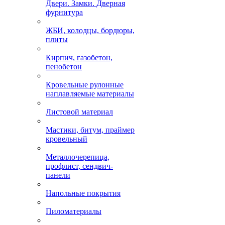
Двери. Замки. Дверная
фурнитура
ЖБИ, колодцы, бордюры,
плиты
Кирпич, газобетон,
пенобетон
Кровельные рулонные
наплавляемые материалы
Листовой материал
Мастики, битум, праймер
кровельный
Металлочерепица,
профлист, сендвич-
панели
Напольные покрытия
Пиломатериалы