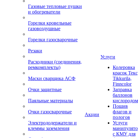
Газовые тепловые пушки
и обогреватели
Горелки кровельные
газовоздушные
Горелки газосварочные
Резаки
Услуги
Расходники (соединения,
ремкомплекты)
Колеровка
красок Текс
Маски сварщика АСФ
Tikkurila,
Finncolor
Очки защитные
Заправка
баллонов
Паяльные материалы
кислородом
Пошив
Очки газосварочные
флагов и
Акции
пологов
Электрододержатели и
Услуги
клеммы заземления
манипулято
с КМУ для