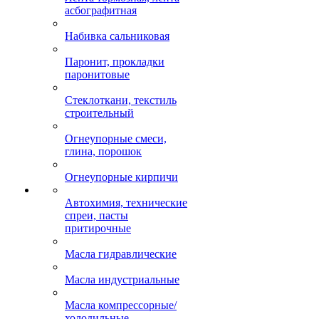
асбографитная
Набивка сальниковая
Паронит, прокладки
паронитовые
Стеклоткани, текстиль
строительный
Огнеупорные смеси,
глина, порошок
Огнеупорные кирпичи
Автохимия, технические
спреи, пасты
притирочные
Масла гидравлические
Масла индустриальные
Масла компрессорные/
холодильные