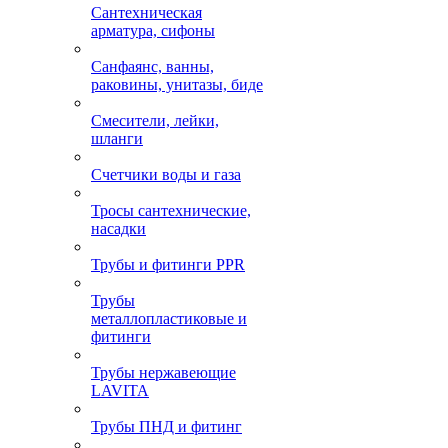
Сантехническая
арматура, сифоны
Санфаянс, ванны,
раковины, унитазы, биде
Смесители, лейки,
шланги
Счетчики воды и газа
Тросы сантехнические,
насадки
Трубы и фитинги PPR
Трубы
металлопластиковые и
фитинги
Трубы нержавеющие
LAVITA
Трубы ПНД и фитинг