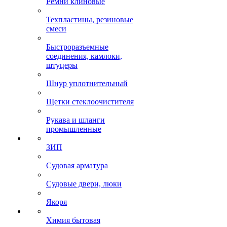
Ремни клиновые
Техпластины, резиновые
смеси
Быстроразъемные
соединения, камлоки,
штуцеры
Шнур уплотнительный
Щетки стеклоочистителя
Рукава и шланги
промышленные
ЗИП
Судовая арматура
Судовые двери, люки
Якоря
Химия бытовая