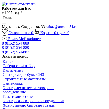
Работаем для Вас
с 1997 года!
Мурманск, Свердлова, 33
zakaz@armada51.ru
Отложенные
0
Корзина
0
пуста
0
Войти
Мой кабинет
8 (8152) 554-888
8 (8152) 554-888
8 (8152) 554-887
Заказать звонок
Каталог
Собери свой набор
Инструмент
Спецодежда, обувь, СИЗ
Строительные материалы
Сантехника
Электротехнические товары и
оборудование
Газы технические
Электрогазосварочное оборудование
Хозяйственно-бытовые товары