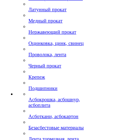
Латунный прокат
Медный прокат
Нержавеющий прокат
Оцинковка, цинк, свинец
Проволока, лента
Черный прокат
Крепеж
Подшипники
Асбокрошка, асбошнур,
асбоплита
Асботкани, асбокартон
Безасбестовые материалы
Лента тормозная, лента