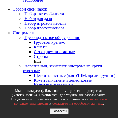
Подробнее
Собери свой набор
Набор автомобилиста
Набор для дачи
Набор игровой мебели
Набор профессионала
Инструмент
Грузоподъемное оборудование
Грузовой крепеж
Канаты
Сетки, ремни стяжные
Стропы
Еще
Абразивный, зачистной инструмент, круги
отрезные
Щетки зачистные (для УШМ, дрели, ручные)
Круги зачистные и лепестковые
Круги шлифовальные
Бумага наждачная, ленты, листы, сетки
Мы используем файлы cookie, метрические программы
шлифовальные
(Yandex.Metrika, LiveInternet) для улучшения работы сайта.
Еще
Продолжая использовать сайт, вы соглашаетесь с
политикой
конфиденциальности
и
согласием на обработку данных
.
Деревообрабатывающий инструмент, диски
пильные
Согласен
Диски пильные