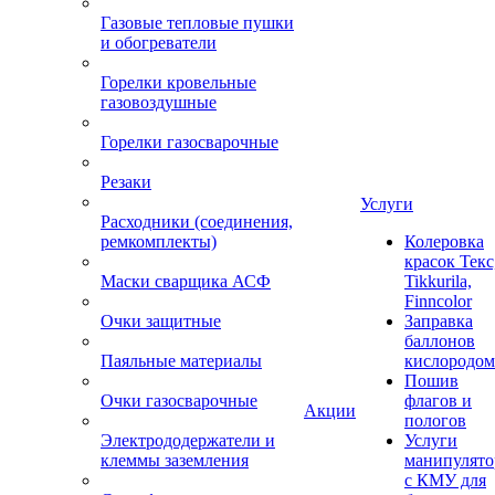
Газовые тепловые пушки
и обогреватели
Горелки кровельные
газовоздушные
Горелки газосварочные
Резаки
Услуги
Расходники (соединения,
ремкомплекты)
Колеровка
красок Текс
Маски сварщика АСФ
Tikkurila,
Finncolor
Очки защитные
Заправка
баллонов
Паяльные материалы
кислородом
Пошив
Очки газосварочные
флагов и
Акции
пологов
Электрододержатели и
Услуги
клеммы заземления
манипулято
с КМУ для