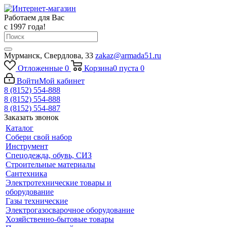
Работаем для Вас
с 1997 года!
Мурманск, Свердлова, 33
zakaz@armada51.ru
Отложенные
0
Корзина
0
пуста
0
Войти
Мой кабинет
8 (8152) 554-888
8 (8152) 554-888
8 (8152) 554-887
Заказать звонок
Каталог
Собери свой набор
Инструмент
Спецодежда, обувь, СИЗ
Строительные материалы
Сантехника
Электротехнические товары и
оборудование
Газы технические
Электрогазосварочное оборудование
Хозяйственно-бытовые товары