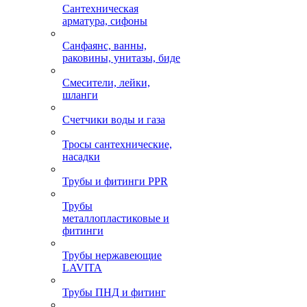
Сантехническая
арматура, сифоны
Санфаянс, ванны,
раковины, унитазы, биде
Смесители, лейки,
шланги
Счетчики воды и газа
Тросы сантехнические,
насадки
Трубы и фитинги PPR
Трубы
металлопластиковые и
фитинги
Трубы нержавеющие
LAVITA
Трубы ПНД и фитинг