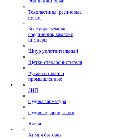
Ремни клиновые
Техпластины, резиновые
смеси
Быстроразъемные
соединения, камлоки,
штуцеры
Шнур уплотнительный
Щетки стеклоочистителя
Рукава и шланги
промышленные
ЗИП
Судовая арматура
Судовые двери, люки
Якоря
Химия бытовая