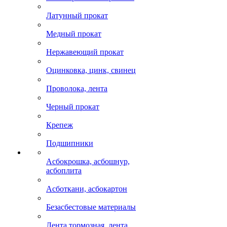
Латунный прокат
Медный прокат
Нержавеющий прокат
Оцинковка, цинк, свинец
Проволока, лента
Черный прокат
Крепеж
Подшипники
Асбокрошка, асбошнур,
асбоплита
Асботкани, асбокартон
Безасбестовые материалы
Лента тормозная, лента