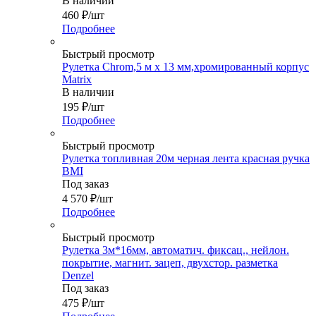
В наличии
460
₽
/шт
Подробнее
Быстрый просмотр
Рулетка Chrom,5 м x 13 мм,хромированный корпус
Matrix
В наличии
195
₽
/шт
Подробнее
Быстрый просмотр
Рулетка топливная 20м черная лента красная ручка
BMI
Под заказ
4 570
₽
/шт
Подробнее
Быстрый просмотр
Рулетка 3м*16мм, автоматич. фиксац., нейлон.
покрытие, магнит. зацеп, двухстор. разметка
Denzel
Под заказ
475
₽
/шт