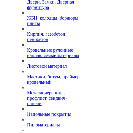
Двери. Замки. Дверная
фурнитура
ЖБИ, колодцы, бордюры,
плиты
Кирпич, газобетон,
пенобетон
Кровельные рулонные
наплавляемые материалы
Листовой материал
Мастики, битум, праймер
кровельный
Металлочерепица,
профлист, сендвич-
панели
Напольные покрытия
Пиломатериалы