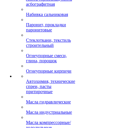
асбографитная
Набивка сальниковая
Паронит, прокладки
паронитовые
Стеклоткани, текстиль
строительный
Огнеупорные смеси,
глина, порошок
Огнеупорные кирпичи
Автохимия, технические
спреи, пасты
притирочные
Масла гидравлические
Масла индустриальные
Масла компрессорные/
холодильные