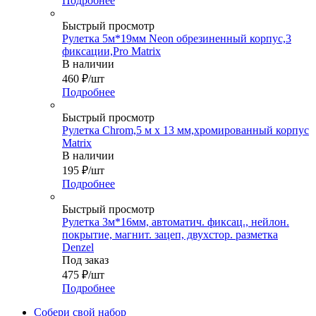
Подробнее
Быстрый просмотр
Рулетка 5м*19мм Neon обрезиненный корпус,3
фиксации,Pro Matrix
В наличии
460
₽
/шт
Подробнее
Быстрый просмотр
Рулетка Chrom,5 м x 13 мм,хромированный корпус
Matrix
В наличии
195
₽
/шт
Подробнее
Быстрый просмотр
Рулетка 3м*16мм, автоматич. фиксац., нейлон.
покрытие, магнит. зацеп, двухстор. разметка
Denzel
Под заказ
475
₽
/шт
Подробнее
Собери свой набор