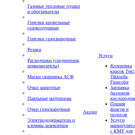
Газовые тепловые пушки
и обогреватели
Горелки кровельные
газовоздушные
Горелки газосварочные
Резаки
Услуги
Расходники (соединения,
ремкомплекты)
Колеровка
красок Текс
Маски сварщика АСФ
Tikkurila,
Finncolor
Очки защитные
Заправка
баллонов
Паяльные материалы
кислородом
Пошив
Очки газосварочные
флагов и
Акции
пологов
Электрододержатели и
Услуги
клеммы заземления
манипулято
с КМУ для