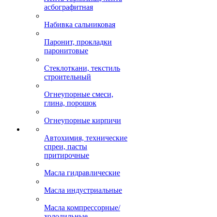
асбографитная
Набивка сальниковая
Паронит, прокладки
паронитовые
Стеклоткани, текстиль
строительный
Огнеупорные смеси,
глина, порошок
Огнеупорные кирпичи
Автохимия, технические
спреи, пасты
притирочные
Масла гидравлические
Масла индустриальные
Масла компрессорные/
холодильные