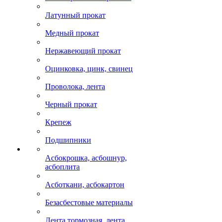
Латунный прокат
Медный прокат
Нержавеющий прокат
Оцинковка, цинк, свинец
Проволока, лента
Черный прокат
Крепеж
Подшипники
Асбокрошка, асбошнур,
асбоплита
Асботкани, асбокартон
Безасбестовые материалы
Лента тормозная, лента