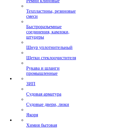
Ремни клиновые
Техпластины, резиновые
смеси
Быстроразъемные
соединения, камлоки,
штуцеры
Шнур уплотнительный
Щетки стеклоочистителя
Рукава и шланги
промышленные
ЗИП
Судовая арматура
Судовые двери, люки
Якоря
Химия бытовая