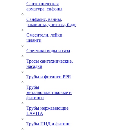
Сантехническая
арматура, сифоны
Санфаянс, ванны,
раковины, унитазы, биде
Смесители, лейки,
шланги
Счетчики воды и газа
Тросы сантехнические,
насадки
Трубы и фитинги PPR
Трубы
металлопластиковые и
фитинги
Трубы нержавеющие
LAVITA
Трубы ПНД и фитинг