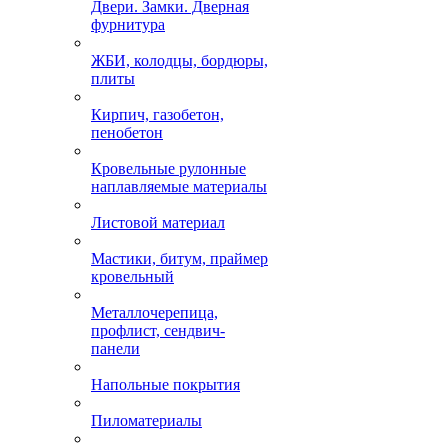
Двери. Замки. Дверная
фурнитура
ЖБИ, колодцы, бордюры,
плиты
Кирпич, газобетон,
пенобетон
Кровельные рулонные
наплавляемые материалы
Листовой материал
Мастики, битум, праймер
кровельный
Металлочерепица,
профлист, сендвич-
панели
Напольные покрытия
Пиломатериалы