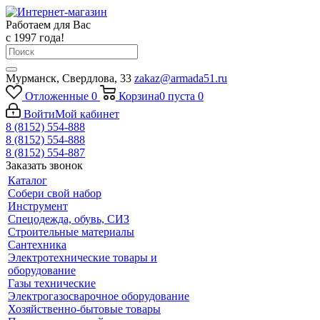
Работаем для Вас
с 1997 года!
Мурманск, Свердлова, 33
zakaz@armada51.ru
Отложенные
0
Корзина
0
пуста
0
Войти
Мой кабинет
8 (8152) 554-888
8 (8152) 554-888
8 (8152) 554-887
Заказать звонок
Каталог
Собери свой набор
Инструмент
Спецодежда, обувь, СИЗ
Строительные материалы
Сантехника
Электротехнические товары и
оборудование
Газы технические
Электрогазосварочное оборудование
Хозяйственно-бытовые товары