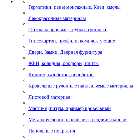
Герметики, пены монтажные. Клеи, смолы
Лакокрасочные материалы
Стекла кварцевые, трубки, триплекс
Гипсокартон, профили, комплектующие
Двери. Замки. Дверная фурнитура
ЖБИ, колодцы, бордюры, плиты
Кирпич, газобетон, пенобетон
Кровельные рулонные наплавляемые материалы
Листовой материал
Мастики, битум, праймер кровельный
Металлочерепица, профлист, сендвич-панели
Напольные покрытия