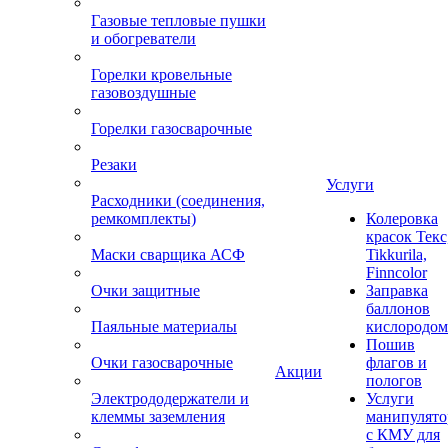
Газовые тепловые пушки
и обогреватели
Горелки кровельные
газовоздушные
Горелки газосварочные
Резаки
Услуги
Расходники (соединения,
ремкомплекты)
Колеровка
красок Текс
Маски сварщика АСФ
Tikkurila,
Finncolor
Очки защитные
Заправка
баллонов
Паяльные материалы
кислородом
Пошив
Очки газосварочные
флагов и
Акции
пологов
Электрододержатели и
Услуги
клеммы заземления
манипулято
с КМУ для