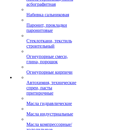
асбографитная
Набивка сальниковая
Паронит, прокладки
паронитовые
Стеклоткани, текстиль
строительный
Огнеупорные смеси,
глина, порошок
Огнеупорные кирпичи
Автохимия, технические
спреи, пасты
притирочные
Масла гидравлические
Масла индустриальные
Масла компрессорные/
холодильные