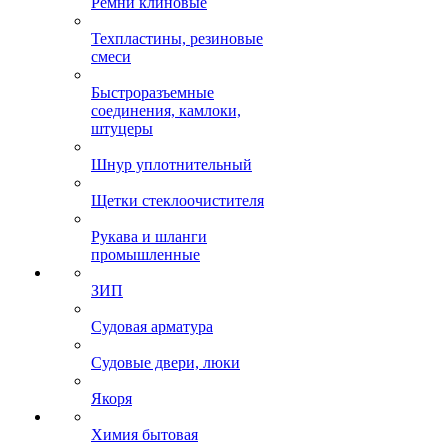
Ремни клиновые
Техпластины, резиновые
смеси
Быстроразъемные
соединения, камлоки,
штуцеры
Шнур уплотнительный
Щетки стеклоочистителя
Рукава и шланги
промышленные
ЗИП
Судовая арматура
Судовые двери, люки
Якоря
Химия бытовая