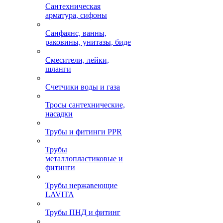
Сантехническая
арматура, сифоны
Санфаянс, ванны,
раковины, унитазы, биде
Смесители, лейки,
шланги
Счетчики воды и газа
Тросы сантехнические,
насадки
Трубы и фитинги PPR
Трубы
металлопластиковые и
фитинги
Трубы нержавеющие
LAVITA
Трубы ПНД и фитинг