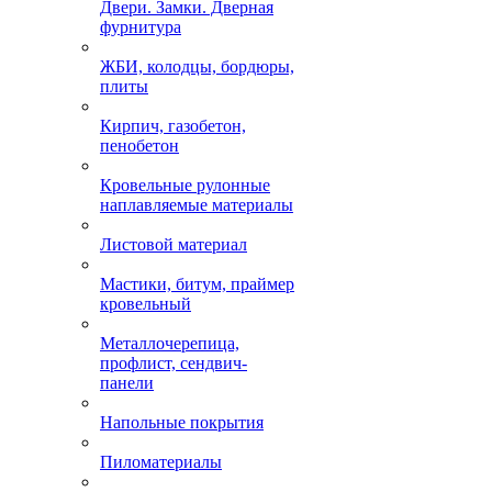
Двери. Замки. Дверная
фурнитура
ЖБИ, колодцы, бордюры,
плиты
Кирпич, газобетон,
пенобетон
Кровельные рулонные
наплавляемые материалы
Листовой материал
Мастики, битум, праймер
кровельный
Металлочерепица,
профлист, сендвич-
панели
Напольные покрытия
Пиломатериалы