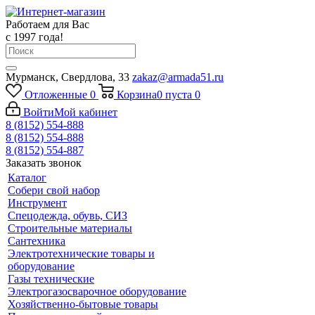
Работаем для Вас
с 1997 года!
Мурманск, Свердлова, 33
zakaz@armada51.ru
Отложенные
0
Корзина
0
пуста
0
Войти
Мой кабинет
8 (8152) 554-888
8 (8152) 554-888
8 (8152) 554-887
Заказать звонок
Каталог
Собери свой набор
Инструмент
Спецодежда, обувь, СИЗ
Строительные материалы
Сантехника
Электротехнические товары и
оборудование
Газы технические
Электрогазосварочное оборудование
Хозяйственно-бытовые товары