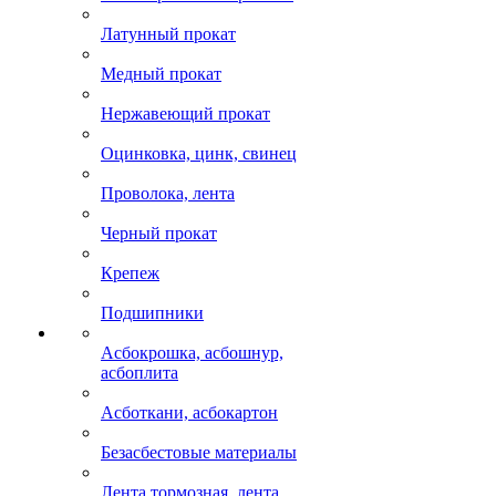
Латунный прокат
Медный прокат
Нержавеющий прокат
Оцинковка, цинк, свинец
Проволока, лента
Черный прокат
Крепеж
Подшипники
Асбокрошка, асбошнур,
асбоплита
Асботкани, асбокартон
Безасбестовые материалы
Лента тормозная, лента