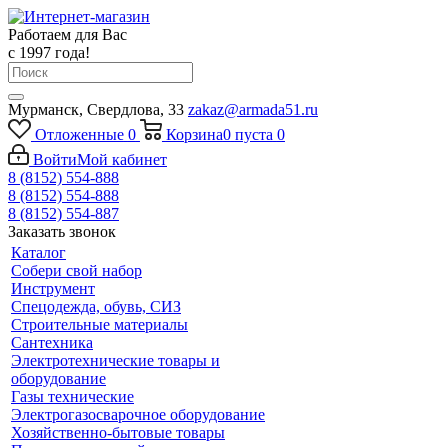
Работаем для Вас
с 1997 года!
Мурманск, Свердлова, 33
zakaz@armada51.ru
Отложенные
0
Корзина
0
пуста
0
Войти
Мой кабинет
8 (8152) 554-888
8 (8152) 554-888
8 (8152) 554-887
Заказать звонок
Каталог
Собери свой набор
Инструмент
Спецодежда, обувь, СИЗ
Строительные материалы
Сантехника
Электротехнические товары и
оборудование
Газы технические
Электрогазосварочное оборудование
Хозяйственно-бытовые товары