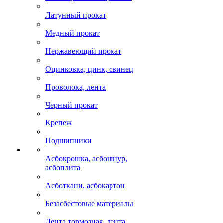
Латунный прокат
Медный прокат
Нержавеющий прокат
Оцинковка, цинк, свинец
Проволока, лента
Черный прокат
Крепеж
Подшипники
Асбокрошка, асбошнур,
асбоплита
Асботкани, асбокартон
Безасбестовые материалы
Лента тормозная, лента