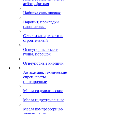
асбографитная
Набивка сальниковая
Паронит, прокладки
паронитовые
Стеклоткани, текстиль
строительный
Огнеупорные смеси,
глина, порошок
Огнеупорные кирпичи
Автохимия, технические
спреи, пасты
притирочные
Масла гидравлические
Масла индустриальные
Масла компрессорные/
холодильные