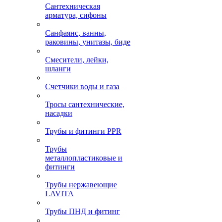
Сантехническая
арматура, сифоны
Санфаянс, ванны,
раковины, унитазы, биде
Смесители, лейки,
шланги
Счетчики воды и газа
Тросы сантехнические,
насадки
Трубы и фитинги PPR
Трубы
металлопластиковые и
фитинги
Трубы нержавеющие
LAVITA
Трубы ПНД и фитинг