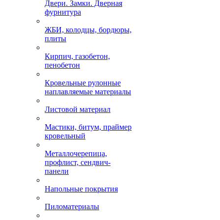
Двери. Замки. Дверная
фурнитура
ЖБИ, колодцы, бордюры,
плиты
Кирпич, газобетон,
пенобетон
Кровельные рулонные
наплавляемые материалы
Листовой материал
Мастики, битум, праймер
кровельный
Металлочерепица,
профлист, сендвич-
панели
Напольные покрытия
Пиломатериалы