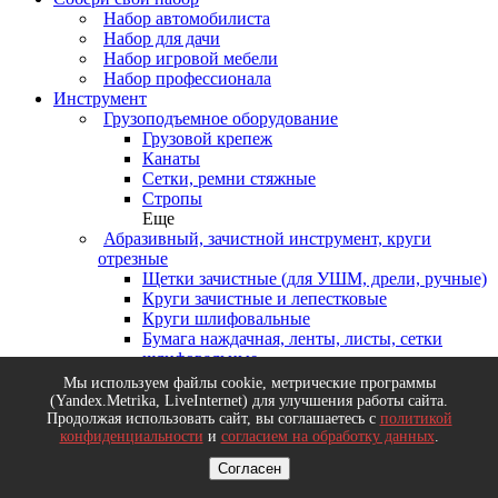
Набор автомобилиста
Набор для дачи
Набор игровой мебели
Набор профессионала
Инструмент
Грузоподъемное оборудование
Грузовой крепеж
Канаты
Сетки, ремни стяжные
Стропы
Еще
Абразивный, зачистной инструмент, круги
отрезные
Щетки зачистные (для УШМ, дрели, ручные)
Круги зачистные и лепестковые
Круги шлифовальные
Бумага наждачная, ленты, листы, сетки
шлифовальные
Еще
Мы используем файлы cookie, метрические программы
Деревообрабатывающий инструмент, диски
(Yandex.Metrika, LiveInternet) для улучшения работы сайта.
пильные
Продолжая использовать сайт, вы соглашаетесь с
политикой
конфиденциальности
и
согласием на обработку данных
.
Диски пильные
Долота, стамески, рубанки
Согласен
Ножовки и пилы по дереву