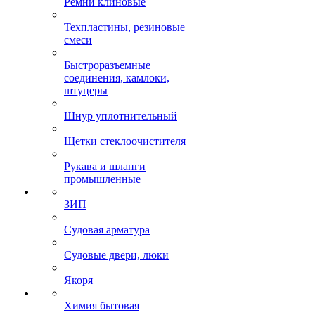
Ремни клиновые
Техпластины, резиновые
смеси
Быстроразъемные
соединения, камлоки,
штуцеры
Шнур уплотнительный
Щетки стеклоочистителя
Рукава и шланги
промышленные
ЗИП
Судовая арматура
Судовые двери, люки
Якоря
Химия бытовая