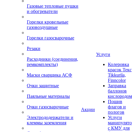
Газовые тепловые пушки
и обогреватели
Горелки кровельные
газовоздушные
Горелки газосварочные
Резаки
Услуги
Расходники (соединения,
ремкомплекты)
Колеровка
красок Текс
Маски сварщика АСФ
Tikkurila,
Finncolor
Очки защитные
Заправка
баллонов
Паяльные материалы
кислородом
Пошив
Очки газосварочные
флагов и
Акции
пологов
Электрододержатели и
Услуги
клеммы заземления
манипулято
с КМУ для