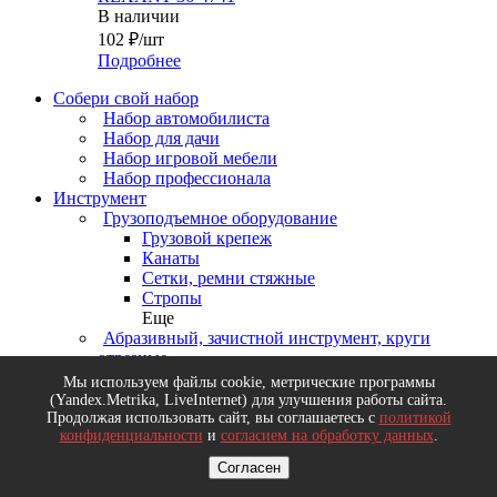
В наличии
102
₽
/шт
Подробнее
Собери свой набор
Набор автомобилиста
Набор для дачи
Набор игровой мебели
Набор профессионала
Инструмент
Грузоподъемное оборудование
Грузовой крепеж
Канаты
Сетки, ремни стяжные
Стропы
Еще
Абразивный, зачистной инструмент, круги
отрезные
Щетки зачистные (для УШМ, дрели, ручные)
Мы используем файлы cookie, метрические программы
Круги зачистные и лепестковые
(Yandex.Metrika, LiveInternet) для улучшения работы сайта.
Круги шлифовальные
Продолжая использовать сайт, вы соглашаетесь с
политикой
конфиденциальности
и
согласием на обработку данных
.
Бумага наждачная, ленты, листы, сетки
шлифовальные
Согласен
Еще