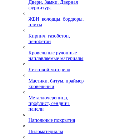
Двери. Замки. Дверная
фурнитура
ЖБИ, колодцы, бордюры,
плиты
Кирпич, газобетон,
пенобетон
Кровельные рулонные
наплавляемые материалы
Листовой материал
Мастики, битум, праймер
кровельный
Металлочерепица,
профлист, сендвич-
панели
Напольные покрытия
Пиломатериалы