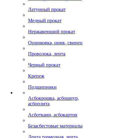
Латунный прокат
Медный прокат
Нержавеющий прокат
Оцинковка, цинк, свинец
Проволока, лента
Черный прокат
Крепеж
Подшипники
Асбокрошка, асбошнур,
асбоплита
Асботкани, асбокартон
Безасбестовые материалы
Лента тормозная, лента