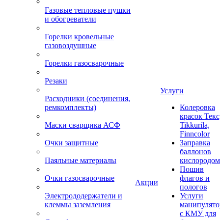
Газовые тепловые пушки
и обогреватели
Горелки кровельные
газовоздушные
Горелки газосварочные
Резаки
Услуги
Расходники (соединения,
ремкомплекты)
Колеровка
красок Текс
Маски сварщика АСФ
Tikkurila,
Finncolor
Очки защитные
Заправка
баллонов
Паяльные материалы
кислородом
Пошив
Очки газосварочные
флагов и
Акции
пологов
Электрододержатели и
Услуги
клеммы заземления
манипулято
с КМУ для