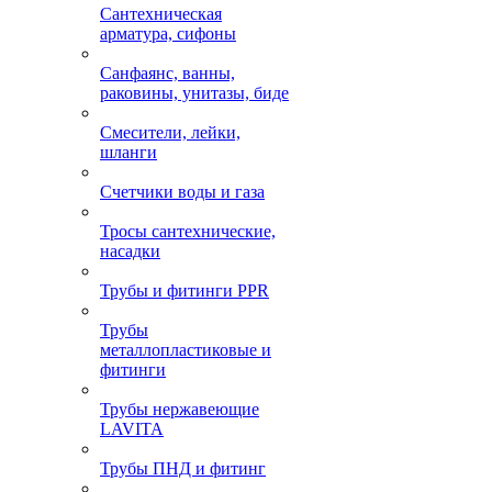
Сантехническая
арматура, сифоны
Санфаянс, ванны,
раковины, унитазы, биде
Смесители, лейки,
шланги
Счетчики воды и газа
Тросы сантехнические,
насадки
Трубы и фитинги PPR
Трубы
металлопластиковые и
фитинги
Трубы нержавеющие
LAVITA
Трубы ПНД и фитинг