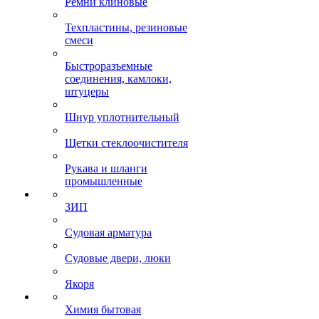
Ремни клиновые
Техпластины, резиновые
смеси
Быстроразъемные
соединения, камлоки,
штуцеры
Шнур уплотнительный
Щетки стеклоочистителя
Рукава и шланги
промышленные
ЗИП
Судовая арматура
Судовые двери, люки
Якоря
Химия бытовая