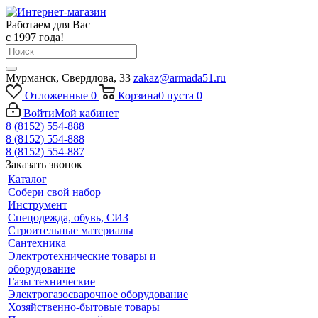
Работаем для Вас
с 1997 года!
Мурманск, Свердлова, 33
zakaz@armada51.ru
Отложенные
0
Корзина
0
пуста
0
Войти
Мой кабинет
8 (8152) 554-888
8 (8152) 554-888
8 (8152) 554-887
Заказать звонок
Каталог
Собери свой набор
Инструмент
Спецодежда, обувь, СИЗ
Строительные материалы
Сантехника
Электротехнические товары и
оборудование
Газы технические
Электрогазосварочное оборудование
Хозяйственно-бытовые товары