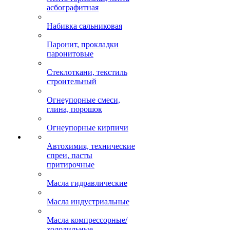
асбографитная
Набивка сальниковая
Паронит, прокладки
паронитовые
Стеклоткани, текстиль
строительный
Огнеупорные смеси,
глина, порошок
Огнеупорные кирпичи
Автохимия, технические
спреи, пасты
притирочные
Масла гидравлические
Масла индустриальные
Масла компрессорные/
холодильные