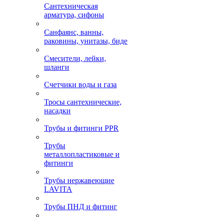
Сантехническая
арматура, сифоны
Санфаянс, ванны,
раковины, унитазы, биде
Смесители, лейки,
шланги
Счетчики воды и газа
Тросы сантехнические,
насадки
Трубы и фитинги PPR
Трубы
металлопластиковые и
фитинги
Трубы нержавеющие
LAVITA
Трубы ПНД и фитинг