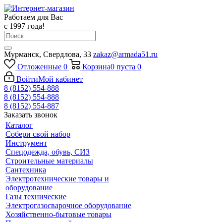
Работаем для Вас
с 1997 года!
Мурманск, Свердлова, 33
zakaz@armada51.ru
Отложенные
0
Корзина
0
пуста
0
Войти
Мой кабинет
8 (8152) 554-888
8 (8152) 554-888
8 (8152) 554-887
Заказать звонок
Каталог
Собери свой набор
Инструмент
Спецодежда, обувь, СИЗ
Строительные материалы
Сантехника
Электротехнические товары и
оборудование
Газы технические
Электрогазосварочное оборудование
Хозяйственно-бытовые товары