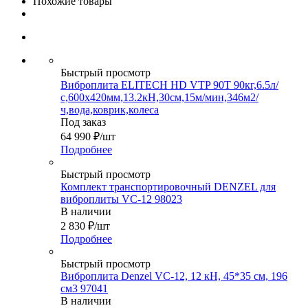
Похожие товары
Быстрый просмотр
Виброплита ELITECH HD VTP 90T 90кг,6.5л/
с,600х420мм,13.2кН,30см,15м/мин,346м2/
ч,вода,коврик,колеса
Под заказ
64 990
₽
/шт
Подробнее
Быстрый просмотр
Комплект транспортировочный DENZEL для
виброплиты VC-12 98023
В наличии
2 830
₽
/шт
Подробнее
Быстрый просмотр
Виброплита Denzel VC-12, 12 кН, 45*35 см, 196
см3 97041
В наличии