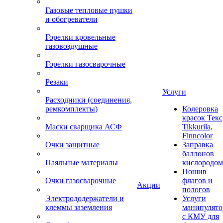
Газовые тепловые пушки
и обогреватели
Горелки кровельные
газовоздушные
Горелки газосварочные
Резаки
Услуги
Расходники (соединения,
ремкомплекты)
Колеровка
красок Текс
Маски сварщика АСФ
Tikkurila,
Finncolor
Очки защитные
Заправка
баллонов
Паяльные материалы
кислородом
Пошив
Очки газосварочные
флагов и
Акции
пологов
Электрододержатели и
Услуги
клеммы заземления
манипулято
с КМУ для