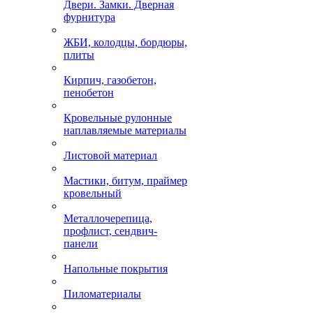
Двери. Замки. Дверная
фурнитура
ЖБИ, колодцы, бордюры,
плиты
Кирпич, газобетон,
пенобетон
Кровельные рулонные
наплавляемые материалы
Листовой материал
Мастики, битум, праймер
кровельный
Металлочерепица,
профлист, сендвич-
панели
Напольные покрытия
Пиломатериалы