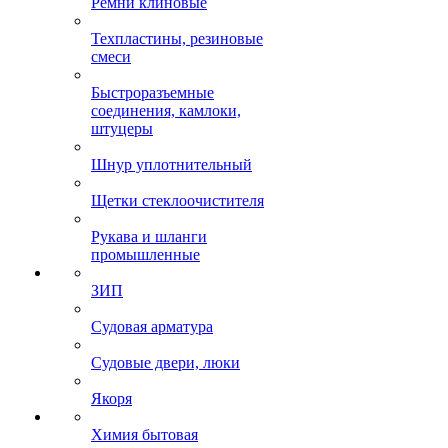
Ремни клиновые
Техпластины, резиновые
смеси
Быстроразъемные
соединения, камлоки,
штуцеры
Шнур уплотнительный
Щетки стеклоочистителя
Рукава и шланги
промышленные
ЗИП
Судовая арматура
Судовые двери, люки
Якоря
Химия бытовая