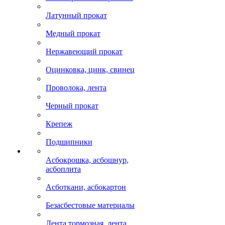
Латунный прокат
Медный прокат
Нержавеющий прокат
Оцинковка, цинк, свинец
Проволока, лента
Черный прокат
Крепеж
Подшипники
Асбокрошка, асбошнур,
асбоплита
Асботкани, асбокартон
Безасбестовые материалы
Лента тормозная, лента