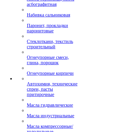
асбографитная
Набивка сальниковая
Паронит, прокладки
паронитовые
Стеклоткани, текстиль
строительный
Огнеупорные смеси,
глина, порошок
Огнеупорные кирпичи
Автохимия, технические
спреи, пасты
притирочные
Масла гидравлические
Масла индустриальные
Масла компрессорные/
холодильные