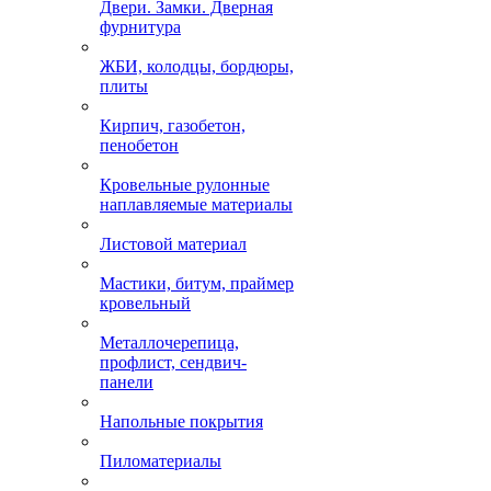
Двери. Замки. Дверная
фурнитура
ЖБИ, колодцы, бордюры,
плиты
Кирпич, газобетон,
пенобетон
Кровельные рулонные
наплавляемые материалы
Листовой материал
Мастики, битум, праймер
кровельный
Металлочерепица,
профлист, сендвич-
панели
Напольные покрытия
Пиломатериалы