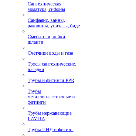
Сантехническая
арматура, сифоны
Санфаянс, ванны,
раковины, унитазы, биде
Смесители, лейки,
шланги
Счетчики воды и газа
Тросы сантехнические,
насадки
Трубы и фитинги PPR
Трубы
металлопластиковые и
фитинги
Трубы нержавеющие
LAVITA
Трубы ПНД и фитинг