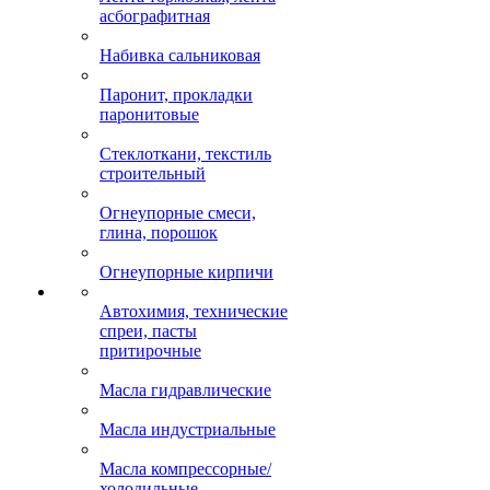
асбографитная
Набивка сальниковая
Паронит, прокладки
паронитовые
Стеклоткани, текстиль
строительный
Огнеупорные смеси,
глина, порошок
Огнеупорные кирпичи
Автохимия, технические
спреи, пасты
притирочные
Масла гидравлические
Масла индустриальные
Масла компрессорные/
холодильные