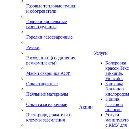
Газовые тепловые пушки
и обогреватели
Горелки кровельные
газовоздушные
Горелки газосварочные
Резаки
Услуги
Расходники (соединения,
ремкомплекты)
Колеровка
красок Текс
Маски сварщика АСФ
Tikkurila,
Finncolor
Очки защитные
Заправка
баллонов
Паяльные материалы
кислородом
Пошив
Очки газосварочные
флагов и
Акции
пологов
Электрододержатели и
Услуги
клеммы заземления
манипулято
с КМУ для