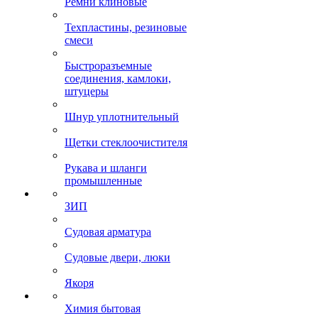
Ремни клиновые
Техпластины, резиновые
смеси
Быстроразъемные
соединения, камлоки,
штуцеры
Шнур уплотнительный
Щетки стеклоочистителя
Рукава и шланги
промышленные
ЗИП
Судовая арматура
Судовые двери, люки
Якоря
Химия бытовая