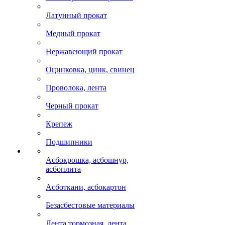
Латунный прокат
Медный прокат
Нержавеющий прокат
Оцинковка, цинк, свинец
Проволока, лента
Черный прокат
Крепеж
Подшипники
Асбокрошка, асбошнур,
асбоплита
Асботкани, асбокартон
Безасбестовые материалы
Лента тормозная, лента