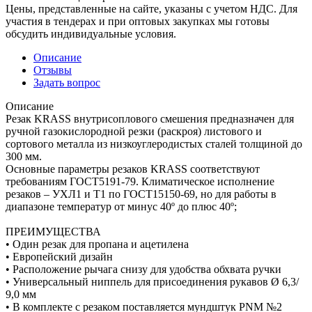
Цены, представленные на сайте, указаны с учетом НДС. Для
участия в тендерах и при оптовых закупках мы готовы
обсудить индивидуальные условия.
Описание
Отзывы
Задать вопрос
Описание
Резак KRASS внутрисоплового смешения предназначен для
ручной газокислородной резки (раскроя) листового и
сортового металла из низкоуглеродистых сталей толщиной до
300 мм.
Основные параметры резаков KRASS соответствуют
требованиям ГОСТ5191-79. Климатическое исполнение
резаков – УХЛ1 и Т1 по ГОСТ15150-69, но для работы в
диапазоне температур от минус 40º до плюс 40º;
ПРЕИМУЩЕСТВА
• Один резак для пропана и ацетилена
• Европейский дизайн
• Расположение рычага снизу для удобства обхвата ручки
• Универсальный ниппель для присоединения рукавов Ø 6,3/
9,0 мм
• В комплекте с резаком поставляется мундштук PNM №2