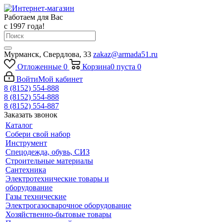
Работаем для Вас
с 1997 года!
Мурманск, Свердлова, 33
zakaz@armada51.ru
Отложенные
0
Корзина
0
пуста
0
Войти
Мой кабинет
8 (8152) 554-888
8 (8152) 554-888
8 (8152) 554-887
Заказать звонок
Каталог
Собери свой набор
Инструмент
Спецодежда, обувь, СИЗ
Строительные материалы
Сантехника
Электротехнические товары и
оборудование
Газы технические
Электрогазосварочное оборудование
Хозяйственно-бытовые товары