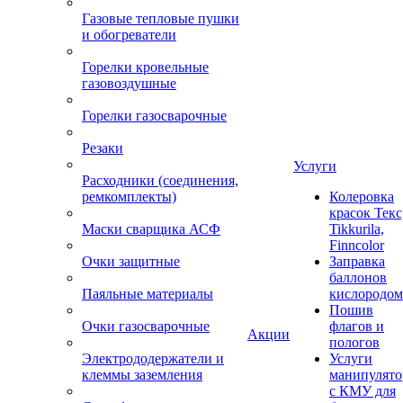
Газовые тепловые пушки
и обогреватели
Горелки кровельные
газовоздушные
Горелки газосварочные
Резаки
Услуги
Расходники (соединения,
ремкомплекты)
Колеровка
красок Текс
Маски сварщика АСФ
Tikkurila,
Finncolor
Очки защитные
Заправка
баллонов
Паяльные материалы
кислородом
Пошив
Очки газосварочные
флагов и
Акции
пологов
Электрододержатели и
Услуги
клеммы заземления
манипулято
с КМУ для