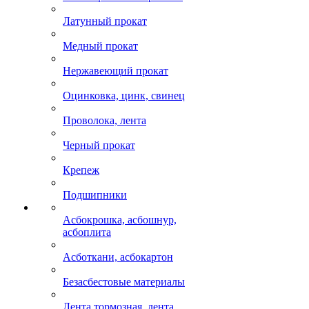
Латунный прокат
Медный прокат
Нержавеющий прокат
Оцинковка, цинк, свинец
Проволока, лента
Черный прокат
Крепеж
Подшипники
Асбокрошка, асбошнур,
асбоплита
Асботкани, асбокартон
Безасбестовые материалы
Лента тормозная, лента