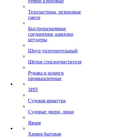
Ремни клиновые
Техпластины, резиновые
смеси
Быстроразъемные
соединения, камлоки,
штуцеры
Шнур уплотнительный
Щетки стеклоочистителя
Рукава и шланги
промышленные
ЗИП
Судовая арматура
Судовые двери, люки
Якоря
Химия бытовая