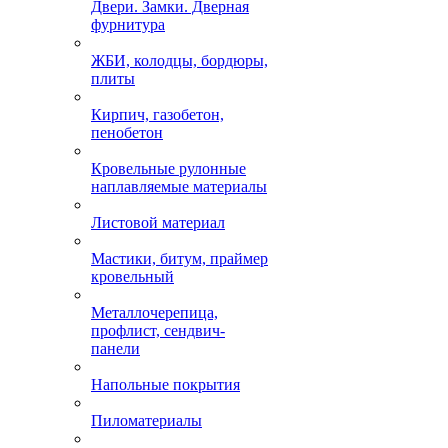
Двери. Замки. Дверная
фурнитура
ЖБИ, колодцы, бордюры,
плиты
Кирпич, газобетон,
пенобетон
Кровельные рулонные
наплавляемые материалы
Листовой материал
Мастики, битум, праймер
кровельный
Металлочерепица,
профлист, сендвич-
панели
Напольные покрытия
Пиломатериалы