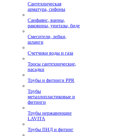
Сантехническая
арматура, сифоны
Санфаянс, ванны,
раковины, унитазы, биде
Смесители, лейки,
шланги
Счетчики воды и газа
Тросы сантехнические,
насадки
Трубы и фитинги PPR
Трубы
металлопластиковые и
фитинги
Трубы нержавеющие
LAVITA
Трубы ПНД и фитинг