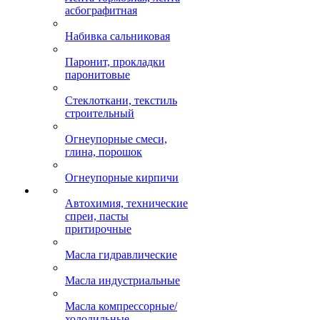
асбографитная
Набивка сальниковая
Паронит, прокладки
паронитовые
Стеклоткани, текстиль
строительный
Огнеупорные смеси,
глина, порошок
Огнеупорные кирпичи
Автохимия, технические
спреи, пасты
притирочные
Масла гидравлические
Масла индустриальные
Масла компрессорные/
холодильные