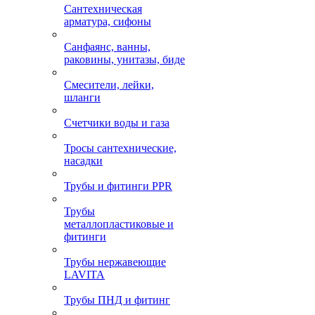
Сантехническая
арматура, сифоны
Санфаянс, ванны,
раковины, унитазы, биде
Смесители, лейки,
шланги
Счетчики воды и газа
Тросы сантехнические,
насадки
Трубы и фитинги PPR
Трубы
металлопластиковые и
фитинги
Трубы нержавеющие
LAVITA
Трубы ПНД и фитинг