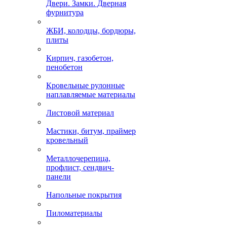
Двери. Замки. Дверная
фурнитура
ЖБИ, колодцы, бордюры,
плиты
Кирпич, газобетон,
пенобетон
Кровельные рулонные
наплавляемые материалы
Листовой материал
Мастики, битум, праймер
кровельный
Металлочерепица,
профлист, сендвич-
панели
Напольные покрытия
Пиломатериалы