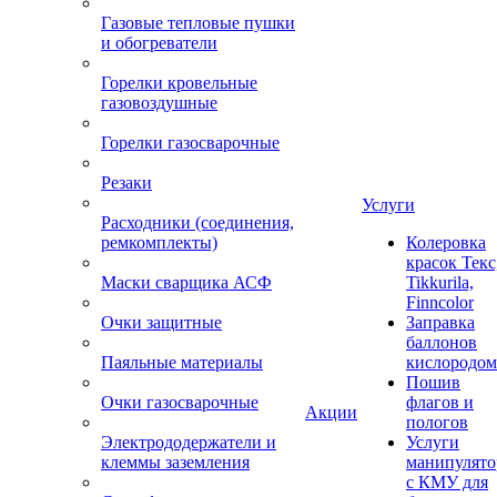
Газовые тепловые пушки
и обогреватели
Горелки кровельные
газовоздушные
Горелки газосварочные
Резаки
Услуги
Расходники (соединения,
ремкомплекты)
Колеровка
красок Текс
Маски сварщика АСФ
Tikkurila,
Finncolor
Очки защитные
Заправка
баллонов
Паяльные материалы
кислородом
Пошив
Очки газосварочные
флагов и
Акции
пологов
Электрододержатели и
Услуги
клеммы заземления
манипулято
с КМУ для