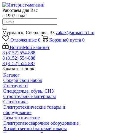
Работаем для Вас
с 1997 года!
Мурманск, Свердлова, 33
zakaz@armada51.ru
Отложенные
0
Корзина
0
пуста
0
Войти
Мой кабинет
8 (8152) 554-888
8 (8152) 554-888
8 (8152) 554-887
Заказать звонок
Каталог
Собери свой набор
Инструмент
Спецодежда, обувь, СИЗ
Строительные материалы
Сантехника
Электротехнические товары и
оборудование
Газы технические
Электрогазосварочное оборудование
Хозяйственно-бытовые товары