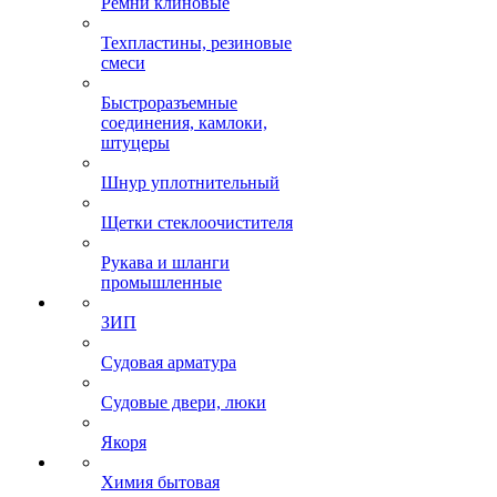
Ремни клиновые
Техпластины, резиновые
смеси
Быстроразъемные
соединения, камлоки,
штуцеры
Шнур уплотнительный
Щетки стеклоочистителя
Рукава и шланги
промышленные
ЗИП
Судовая арматура
Судовые двери, люки
Якоря
Химия бытовая