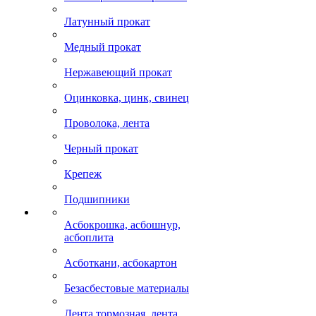
Латунный прокат
Медный прокат
Нержавеющий прокат
Оцинковка, цинк, свинец
Проволока, лента
Черный прокат
Крепеж
Подшипники
Асбокрошка, асбошнур,
асбоплита
Асботкани, асбокартон
Безасбестовые материалы
Лента тормозная, лента