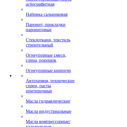
асбографитная
Набивка сальниковая
Паронит, прокладки
паронитовые
Стеклоткани, текстиль
строительный
Огнеупорные смеси,
глина, порошок
Огнеупорные кирпичи
Автохимия, технические
спреи, пасты
притирочные
Масла гидравлические
Масла индустриальные
Масла компрессорные/
холодильные