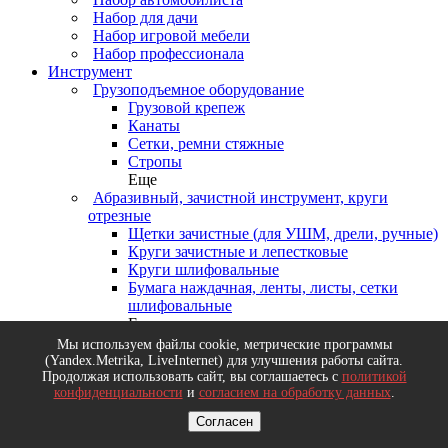
Набор для дачи
Набор игровой мебели
Набор профессионала
Инструмент
Грузоподъемное оборудование
Грузовой крепеж
Канаты
Сетки, ремни стяжные
Стропы
Еще
Абразивный, зачистной инструмент, круги
отрезные
Щетки зачистные (для УШМ, дрели, ручные)
Круги зачистные и лепестковые
Круги шлифовальные
Бумага наждачная, ленты, листы, сетки
шлифовальные
Еще
Деревообрабатывающий инструмент, диски
Мы используем файлы cookie, метрические программы
пильные
(Yandex.Metrika, LiveInternet) для улучшения работы сайта.
Диски пильные
Продолжая использовать сайт, вы соглашаетесь с
политикой
конфиденциальности
и
согласием на обработку данных
.
Долота, стамески, рубанки
Ножовки и пилы по дереву
Согласен
Топоры