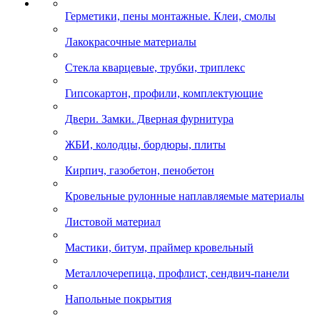
Герметики, пены монтажные. Клеи, смолы
Лакокрасочные материалы
Стекла кварцевые, трубки, триплекс
Гипсокартон, профили, комплектующие
Двери. Замки. Дверная фурнитура
ЖБИ, колодцы, бордюры, плиты
Кирпич, газобетон, пенобетон
Кровельные рулонные наплавляемые материалы
Листовой материал
Мастики, битум, праймер кровельный
Металлочерепица, профлист, сендвич-панели
Напольные покрытия