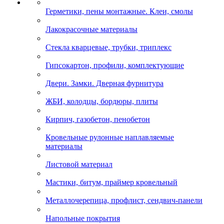
Герметики, пены монтажные. Клеи, смолы
Лакокрасочные материалы
Стекла кварцевые, трубки, триплекс
Гипсокартон, профили, комплектующие
Двери. Замки. Дверная фурнитура
ЖБИ, колодцы, бордюры, плиты
Кирпич, газобетон, пенобетон
Кровельные рулонные наплавляемые
материалы
Листовой материал
Мастики, битум, праймер кровельный
Металлочерепица, профлист, сендвич-панели
Напольные покрытия