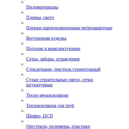
Пиломатериалы
Пленка, скотч
Пленки пароизоляционные ветрозащитные
Внутренняя отделка
Потолок и комплектующие
Сетка, заборы, ограждения
Стеклоткани, текстиль строительный
Сухие строительные смеси, сетки
штукатурные
Тепло-звукоизоляция
Теплоизоляция для труб
Шифер, ЦСП
Оргстекло, полимеры, пластики