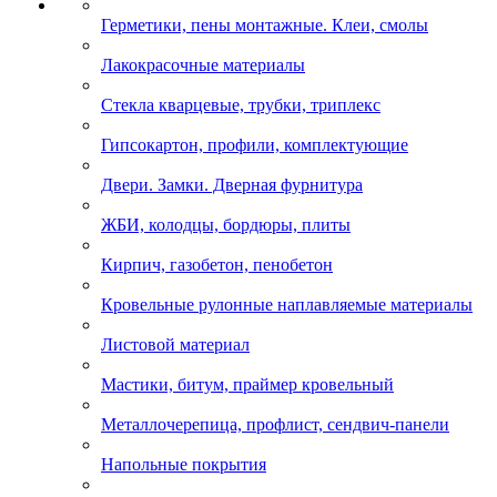
Герметики, пены монтажные. Клеи, смолы
Лакокрасочные материалы
Стекла кварцевые, трубки, триплекс
Гипсокартон, профили, комплектующие
Двери. Замки. Дверная фурнитура
ЖБИ, колодцы, бордюры, плиты
Кирпич, газобетон, пенобетон
Кровельные рулонные наплавляемые материалы
Листовой материал
Мастики, битум, праймер кровельный
Металлочерепица, профлист, сендвич-панели
Напольные покрытия