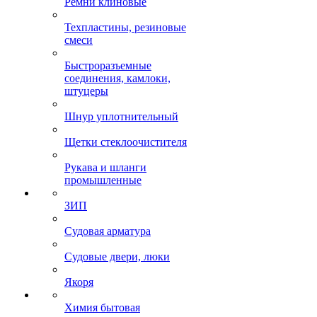
Ремни клиновые
Техпластины, резиновые
смеси
Быстроразъемные
соединения, камлоки,
штуцеры
Шнур уплотнительный
Щетки стеклоочистителя
Рукава и шланги
промышленные
ЗИП
Судовая арматура
Судовые двери, люки
Якоря
Химия бытовая