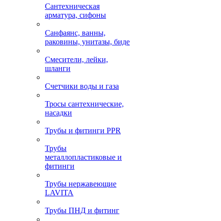
Сантехническая
арматура, сифоны
Санфаянс, ванны,
раковины, унитазы, биде
Смесители, лейки,
шланги
Счетчики воды и газа
Тросы сантехнические,
насадки
Трубы и фитинги PPR
Трубы
металлопластиковые и
фитинги
Трубы нержавеющие
LAVITA
Трубы ПНД и фитинг