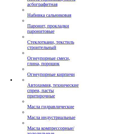
асбографитная
Набивка сальниковая
Паронит, прокладки
паронитовые
Стеклоткани, текстиль
строительный
Огнеупорные смеси,
глина, порошок
Огнеупорные кирпичи
Автохимия, технические
спреи, пасты
притирочные
Масла гидравлические
Масла индустриальные
Масла компрессорные/
холодильные