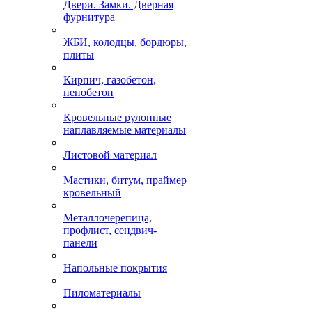
Двери. Замки. Дверная
фурнитура
ЖБИ, колодцы, бордюры,
плиты
Кирпич, газобетон,
пенобетон
Кровельные рулонные
наплавляемые материалы
Листовой материал
Мастики, битум, праймер
кровельный
Металлочерепица,
профлист, сендвич-
панели
Напольные покрытия
Пиломатериалы