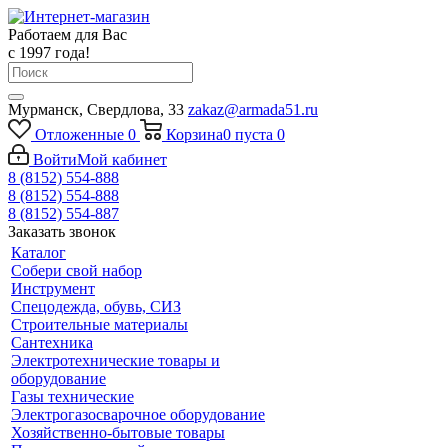
Работаем для Вас
с 1997 года!
Мурманск, Свердлова, 33
zakaz@armada51.ru
Отложенные
0
Корзина
0
пуста
0
Войти
Мой кабинет
8 (8152) 554-888
8 (8152) 554-888
8 (8152) 554-887
Заказать звонок
Каталог
Собери свой набор
Инструмент
Спецодежда, обувь, СИЗ
Строительные материалы
Сантехника
Электротехнические товары и
оборудование
Газы технические
Электрогазосварочное оборудование
Хозяйственно-бытовые товары