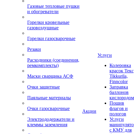
Газовые тепловые пушки
и обогреватели
Горелки кровельные
газовоздушные
Горелки газосварочные
Резаки
Услуги
Расходники (соединения,
ремкомплекты)
Колеровка
красок Текс
Маски сварщика АСФ
Tikkurila,
Finncolor
Очки защитные
Заправка
баллонов
Паяльные материалы
кислородом
Пошив
Очки газосварочные
флагов и
Акции
пологов
Электрододержатели и
Услуги
клеммы заземления
манипулято
с КМУ для