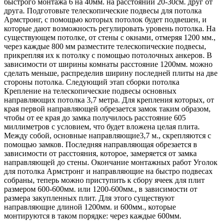
быстрого монтажа 6 на 40мм. на расстоянии 20-30см. друг от
друга. Подготовьте телескопические подвесы для потолка
Армстронг, с помощью которых потолок будет подвешен, и
которые дают возможность регулировать уровень потолка. На
существующем потолке, от стены с окнами, отмеряя 1200 мм.,
через каждые 800 мм разместите телескопические подвесы,
прикрепляя их к потолку с помощью потолочных анкеров. В
зависимости от ширины комнаты расстояние 1200мм. можно
сделать меньше, распределив ширину последней плиты на две
стороны потолка. Следующий этап сборки потолка
Крепление на телескопические подвесы основных
направляющих потолка 3,7 метра. Для крепления которых, от
края первой направляющей обрезается замок таким образом,
чтобы от ее края до замка получилось расстояние 605
миллиметров с условием, что будет вложена целая плита.
Между собой, основные направляющие3,7 м., скрепляются с
помощью замков. Последняя направляющая обрезается в
зависимости от расстояния, которое, замеряется от замка
направляющей до стены. Окончание монтажных работ Уголок
для потолка Армстронг и направляющие на быстро подвесах
собраны, теперь можно приступить к сбору ячеек для плит
размером 600-600мм. или 1200-600мм., в зависимости от
размера закупленных плит. Для этого существуют
направляющие длиной 1200мм. и 600мм., которые
монтируются в таком порядке: через каждые 600мм.