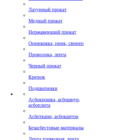
Латунный прокат
Медный прокат
Нержавеющий прокат
Оцинковка, цинк, свинец
Проволока, лента
Черный прокат
Крепеж
Подшипники
Асбокрошка, асбошнур,
асбоплита
Асботкани, асбокартон
Безасбестовые материалы
Лента тормозная, лента