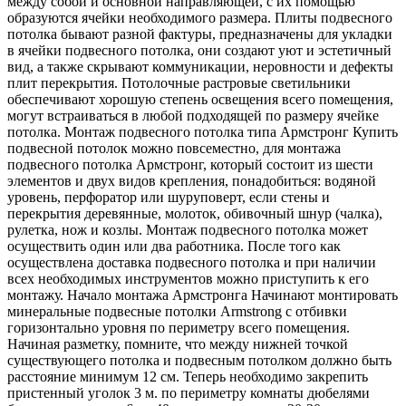
между собой и основной направляющей, с их помощью
образуются ячейки необходимого размера. Плиты подвесного
потолка бывают разной фактуры, предназначены для укладки
в ячейки подвесного потолка, они создают уют и эстетичный
вид, а также скрывают коммуникации, неровности и дефекты
плит перекрытия. Потолочные растровые светильники
обеспечивают хорошую степень освещения всего помещения,
могут встраиваться в любой подходящей по размеру ячейке
потолка. Монтаж подвесного потолка типа Армстронг Купить
подвесной потолок можно повсеместно, для монтажа
подвесного потолка Армстронг, который состоит из шести
элементов и двух видов крепления, понадобиться: водяной
уровень, перфоратор или шуруповерт, если стены и
перекрытия деревянные, молоток, обивочный шнур (чалка),
рулетка, нож и козлы. Монтаж подвесного потолка может
осуществить один или два работника. После того как
осуществлена доставка подвесного потолка и при наличии
всех необходимых инструментов можно приступить к его
монтажу. Начало монтажа Армстронга Начинают монтировать
минеральные подвесные потолки Armstrong с отбивки
горизонтально уровня по периметру всего помещения.
Начиная разметку, помните, что между нижней точкой
существующего потолка и подвесным потолком должно быть
расстояние минимум 12 см. Теперь необходимо закрепить
пристенный уголок 3 м. по периметру комнаты дюбелями