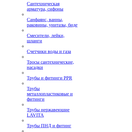
Сантехническая
арматура, сифоны
Санфаянс, ванны,
раковины, унитазы, биде
Смесители, лейки,
шланги
Счетчики воды и газа
Тросы сантехнические,
насадки
Трубы и фитинги PPR
Трубы
металлопластиковые и
фитинги
Трубы нержавеющие
LAVITA
Трубы ПНД и фитинг