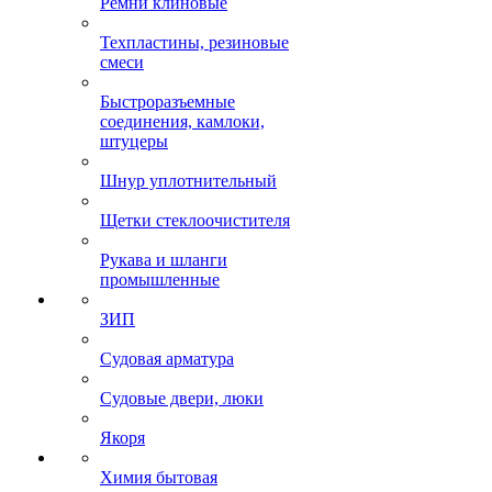
Ремни клиновые
Техпластины, резиновые
смеси
Быстроразъемные
соединения, камлоки,
штуцеры
Шнур уплотнительный
Щетки стеклоочистителя
Рукава и шланги
промышленные
ЗИП
Судовая арматура
Судовые двери, люки
Якоря
Химия бытовая