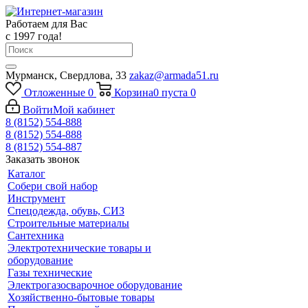
Работаем для Вас
с 1997 года!
Мурманск, Свердлова, 33
zakaz@armada51.ru
Отложенные
0
Корзина
0
пуста
0
Войти
Мой кабинет
8 (8152) 554-888
8 (8152) 554-888
8 (8152) 554-887
Заказать звонок
Каталог
Собери свой набор
Инструмент
Спецодежда, обувь, СИЗ
Строительные материалы
Сантехника
Электротехнические товары и
оборудование
Газы технические
Электрогазосварочное оборудование
Хозяйственно-бытовые товары