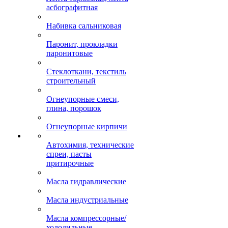
асбографитная
Набивка сальниковая
Паронит, прокладки
паронитовые
Стеклоткани, текстиль
строительный
Огнеупорные смеси,
глина, порошок
Огнеупорные кирпичи
Автохимия, технические
спреи, пасты
притирочные
Масла гидравлические
Масла индустриальные
Масла компрессорные/
холодильные