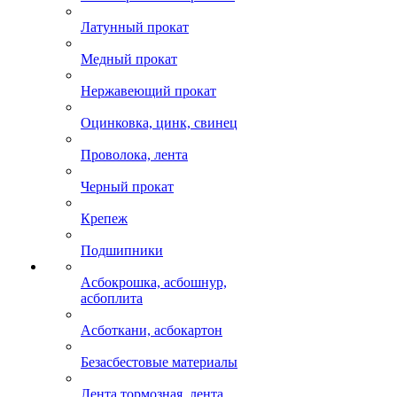
Латунный прокат
Медный прокат
Нержавеющий прокат
Оцинковка, цинк, свинец
Проволока, лента
Черный прокат
Крепеж
Подшипники
Асбокрошка, асбошнур,
асбоплита
Асботкани, асбокартон
Безасбестовые материалы
Лента тормозная, лента