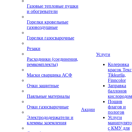
Газовые тепловые пушки
и обогреватели
Горелки кровельные
газовоздушные
Горелки газосварочные
Резаки
Услуги
Расходники (соединения,
ремкомплекты)
Колеровка
красок Текс
Маски сварщика АСФ
Tikkurila,
Finncolor
Очки защитные
Заправка
баллонов
Паяльные материалы
кислородом
Пошив
Очки газосварочные
флагов и
Акции
пологов
Электрододержатели и
Услуги
клеммы заземления
манипулято
с КМУ для