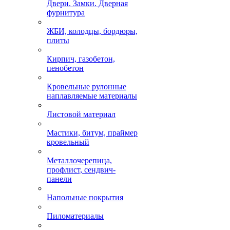
Двери. Замки. Дверная
фурнитура
ЖБИ, колодцы, бордюры,
плиты
Кирпич, газобетон,
пенобетон
Кровельные рулонные
наплавляемые материалы
Листовой материал
Мастики, битум, праймер
кровельный
Металлочерепица,
профлист, сендвич-
панели
Напольные покрытия
Пиломатериалы