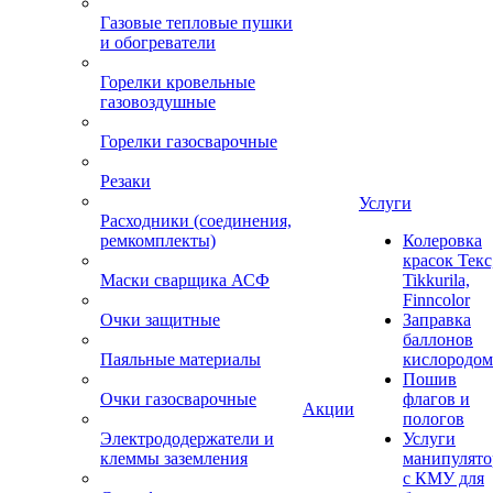
Газовые тепловые пушки
и обогреватели
Горелки кровельные
газовоздушные
Горелки газосварочные
Резаки
Услуги
Расходники (соединения,
ремкомплекты)
Колеровка
красок Текс
Маски сварщика АСФ
Tikkurila,
Finncolor
Очки защитные
Заправка
баллонов
Паяльные материалы
кислородом
Пошив
Очки газосварочные
флагов и
Акции
пологов
Электрододержатели и
Услуги
клеммы заземления
манипулято
с КМУ для