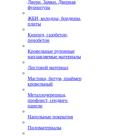
Двери. Замки. Дверная
фурнитура
ЖБИ, колодцы, бордюры,
плиты
Кирпич, газобетон,
пенобетон
Кровельные рулонные
наплавляемые материалы
Листовой материал
Мастики, битум, праймер
кровельный
Металлочерепица,
профлист, сендвич-
панели
Напольные покрытия
Пиломатериалы