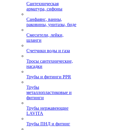
Сантехническая
арматура, сифоны
Санфаянс, ванны,
раковины, унитазы, биде
Смесители, лейки,
шланги
Счетчики воды и газа
Тросы сантехнические,
насадки
Трубы и фитинги PPR
Трубы
металлопластиковые и
фитинги
Трубы нержавеющие
LAVITA
Трубы ПНД и фитинг