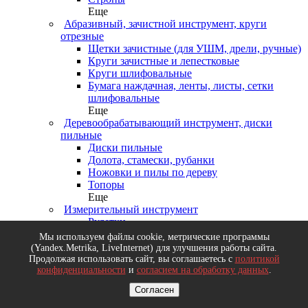
Еще
Абразивный, зачистной инструмент, круги
отрезные
Щетки зачистные (для УШМ, дрели, ручные)
Круги зачистные и лепестковые
Круги шлифовальные
Бумага наждачная, ленты, листы, сетки
шлифовальные
Еще
Деревообрабатывающий инструмент, диски
пильные
Диски пильные
Долота, стамески, рубанки
Ножовки и пилы по дереву
Топоры
Еще
Измерительный инструмент
Рулетки
Резьбомеры, щупы
Мы используем файлы cookie, метрические программы
Уровни, правила, линейки
(Yandex.Metrika, LiveInternet) для улучшения работы сайта.
Микрометры, нутрометры, угломеры
Продолжая использовать сайт, вы соглашаетесь с
политикой
конфиденциальности
и
согласием на обработку данных
.
Еще
Малярный инструмент
Согласен
Валики, ролики сменные, кюветы