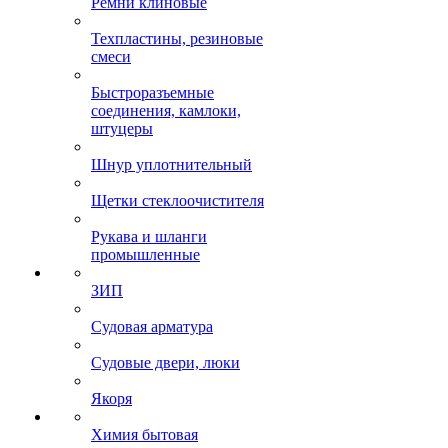
Ремни клиновые
Техпластины, резиновые
смеси
Быстроразъемные
соединения, камлоки,
штуцеры
Шнур уплотнительный
Щетки стеклоочистителя
Рукава и шланги
промышленные
ЗИП
Судовая арматура
Судовые двери, люки
Якоря
Химия бытовая