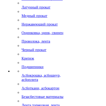
Латунный прокат
Медный прокат
Нержавеющий прокат
Оцинковка, цинк, свинец
Проволока, лента
Черный прокат
Крепеж
Подшипники
Асбокрошка, асбошнур,
асбоплита
Асботкани, асбокартон
Безасбестовые материалы
Лента тормозная, лента