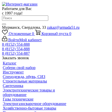
Работаем для Вас
с 1997 года!
Мурманск, Свердлова, 33
zakaz@armada51.ru
Отложенные
0
Корзина
0
пуста
0
Войти
Мой кабинет
8 (8152) 554-888
8 (8152) 554-888
8 (8152) 554-887
Заказать звонок
Каталог
Собери свой набор
Инструмент
Спецодежда, обувь, СИЗ
Строительные материалы
Сантехника
Электротехнические товары и
оборудование
Газы технические
Электрогазосварочное оборудование
Хозяйственно-бытовые товары