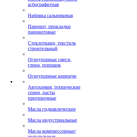
асбографитная
Набивка сальниковая
Паронит, прокладки
паронитовые
Стеклоткани, текстиль
строительный
Огнеупорные смеси,
глина, порошок
Огнеупорные кирпичи
Автохимия, технические
спреи, пасты
притирочные
Масла гидравлические
Масла индустриальные
Масла компрессорные/
холодильные