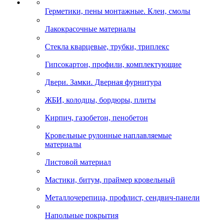
Герметики, пены монтажные. Клеи, смолы
Лакокрасочные материалы
Стекла кварцевые, трубки, триплекс
Гипсокартон, профили, комплектующие
Двери. Замки. Дверная фурнитура
ЖБИ, колодцы, бордюры, плиты
Кирпич, газобетон, пенобетон
Кровельные рулонные наплавляемые
материалы
Листовой материал
Мастики, битум, праймер кровельный
Металлочерепица, профлист, сендвич-панели
Напольные покрытия