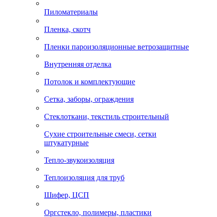
Пиломатериалы
Пленка, скотч
Пленки пароизоляционные ветрозащитные
Внутренняя отделка
Потолок и комплектующие
Сетка, заборы, ограждения
Стеклоткани, текстиль строительный
Сухие строительные смеси, сетки
штукатурные
Тепло-звукоизоляция
Теплоизоляция для труб
Шифер, ЦСП
Оргстекло, полимеры, пластики