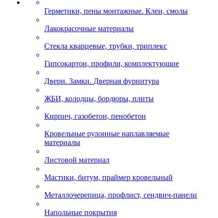
Герметики, пены монтажные. Клеи, смолы
Лакокрасочные материалы
Стекла кварцевые, трубки, триплекс
Гипсокартон, профили, комплектующие
Двери. Замки. Дверная фурнитура
ЖБИ, колодцы, бордюры, плиты
Кирпич, газобетон, пенобетон
Кровельные рулонные наплавляемые
материалы
Листовой материал
Мастики, битум, праймер кровельный
Металлочерепица, профлист, сендвич-панели
Напольные покрытия