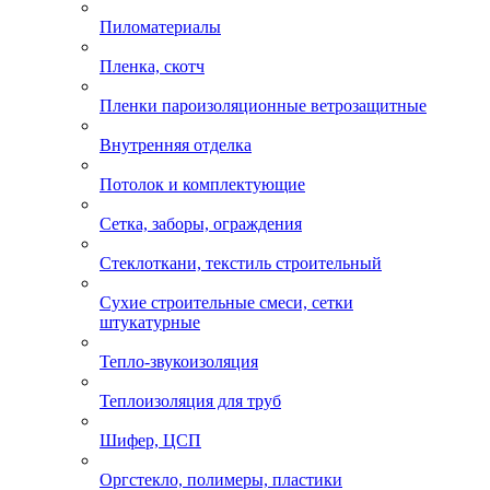
Пиломатериалы
Пленка, скотч
Пленки пароизоляционные ветрозащитные
Внутренняя отделка
Потолок и комплектующие
Сетка, заборы, ограждения
Стеклоткани, текстиль строительный
Сухие строительные смеси, сетки
штукатурные
Тепло-звукоизоляция
Теплоизоляция для труб
Шифер, ЦСП
Оргстекло, полимеры, пластики